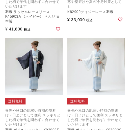
した柄で年代を問わずに合わせて
寒や塵避けや夏の冷房対策として
いただけます
も
羽織 ラッセルレースリース
K82909デイジーレース羽織
K45903A 【ネイビー】 さんび 日
¥
33,000
税込
本製
¥
41,800
税込
送料無料
送料無料
春先や秋口の肌寒い時期の塵避
春先や秋口の肌寒い時期の塵避
け・日よけとして便利 スッキリと
け・日よけとして便利 スッキリと
した柄で年代を問わずに合わせて
した柄で年代を問わずに合わせて
いただけます
いただけます