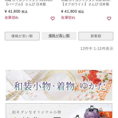
羽織 ボイルシャンタン K92903F
羽織 ボイルシャンタン K92903C
【パープル】 さんび 日本製
【オフホワイト】 さんび 日本製
¥
41,800
¥
41,800
税込
税込
在庫切れ
在庫切れ
価格が高い順
価格が安い順
新着順
12
件中
1
-
12
件表示