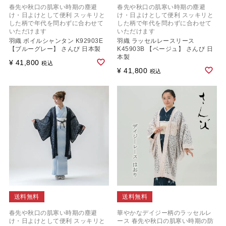
春先や秋口の肌寒い時期の塵避
春先や秋口の肌寒い時期の塵避
け・日よけとして便利 スッキリと
け・日よけとして便利 スッキリと
した柄で年代を問わずに合わせて
した柄で年代を問わずに合わせて
いただけます
いただけます
羽織 ボイルシャンタン K92903E
羽織 ラッセルレースリース
【ブルーグレー】 さんび 日本製
K45903B 【ベージュ】 さんび 日
本製
¥
41,800
税込
¥
41,800
税込
送料無料
送料無料
春先や秋口の肌寒い時期の塵避
華やかなデイジー柄のラッセルレ
け・日よけとして便利 スッキリと
ース 春先や秋口の肌寒い時期の防