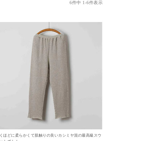
6
件中
1
-
6
件表示
くほどに柔らかくて肌触りの良いカシミヤ混の最高級スウ