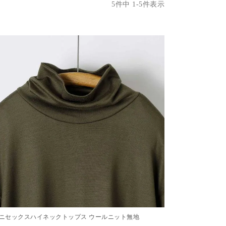
5
件中
1
-
5
件表示
ニセックスハイネックトップス ウールニット無地