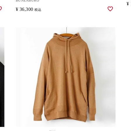
BUNZABURO
¥
¥
36,300
税込