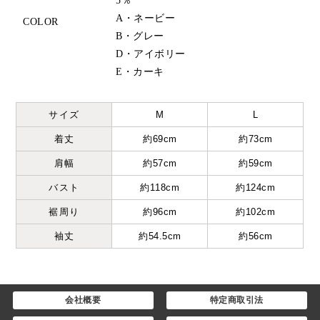
5％
A・ネービー
COLOR
B・グレー
D・アイボリー
E・カーキ
サイズ
M
L
着丈
約69cm
約73cm
肩幅
約57cm
約59cm
バスト
約118cm
約124cm
裾周り
約96cm
約102cm
袖丈
約54.5cm
約56cm
会社概要
特定商取引法