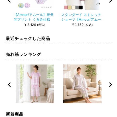
【Amour/アムール】綿天
スタンダード ストレッチ
綿テ
竺プリント くるみ仕様
ショーツ【Amour/アムー
ョー
更紗柄 レギュラー ショー
ル】（レディース/インナ
ス/
¥
2,420
¥
1,650
(税込)
(税込)
ツ
ー/下着/無地/綿/コットン/
下着
天竺/日本製）
最近チェックした商品
売れ筋ランキング
新着商品