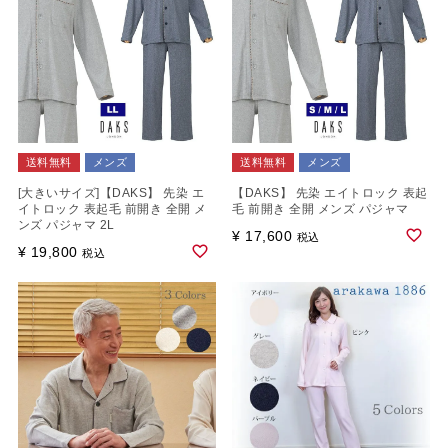
送料無料
メンズ
送料無料
メンズ
[大きいサイズ]【DAKS】 先染 エ
【DAKS】 先染 エイトロック 表起
イトロック 表起毛 前開き 全開 メ
毛 前開き 全開 メンズ パジャマ
ンズ パジャマ 2L
¥
17,600
税込
¥
19,800
税込