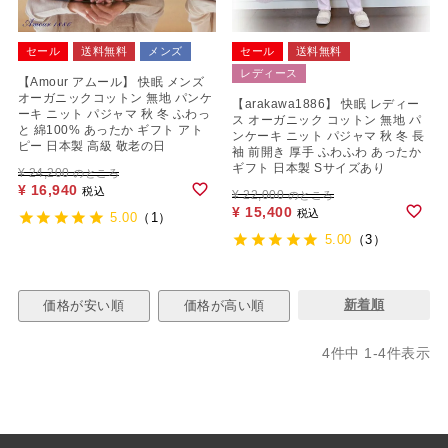
セール
送料無料
メンズ
セール
送料無料
レディース
【Amour アムール】 快眠 メンズ
オーガニックコットン 無地 パンケ
【arakawa1886】 快眠 レディー
ーキ ニット パジャマ 秋 冬 ふわっ
ス オーガニック コットン 無地 パ
と 綿100% あったか ギフト アト
ンケーキ ニット パジャマ 秋 冬 長
ピー 日本製 高級 敬老の日
袖 前開き 厚手 ふわふわ あったか
ギフト 日本製 Sサイズあり
¥
24,200
のところ
¥
16,940
税込
¥
22,000
のところ
¥
15,400
税込
5.00
（1）
5.00
（3）
新着順
価格が安い順
価格が高い順
4
件中
1
-
4
件表示