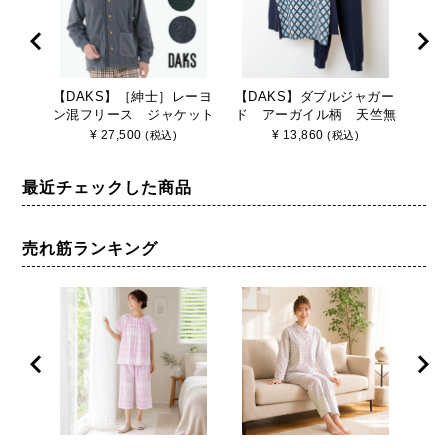
【DAKS】［紳士］レーヨ
【DAKS】ダブルジャガー
[紳
ン混フリース ジャケット
ド アーガイル柄 天竺無
パジ
地 メンズ 上下セット 日本
クス
¥
27,500
¥
13,860
(税込)
(税込)
製 パジャマ ルームウェア
冬 長
部屋着 ベーシック 春 秋
ブラ
最近チェックした商品
冬 長袖 綿100% ダックス
男性 プルオーバー
売れ筋ランキング