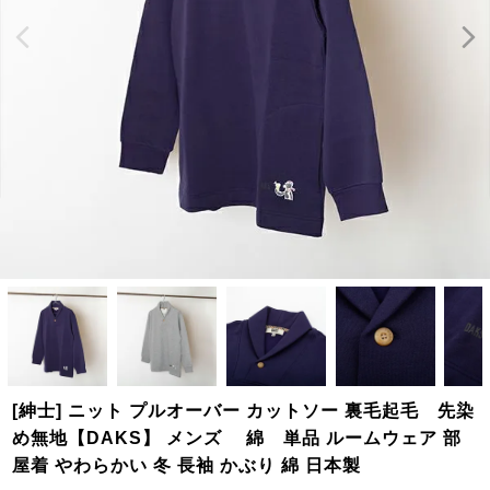
[紳士] ニット プルオーバー カットソー 裏毛起毛 先染
め無地【DAKS】 メンズ 綿 単品 ルームウェア 部
屋着 やわらかい 冬 長袖 かぶり 綿 日本製