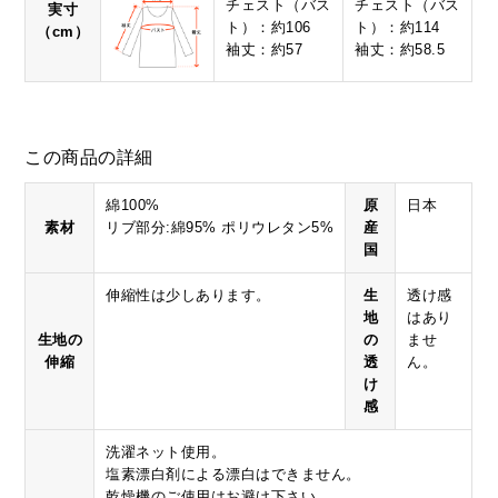
チェスト（バス
チェスト（バス
実寸
ト）：約106
ト）：約114
（cm）
袖丈：約57
袖丈：約58.5
この商品の詳細
綿100%
原
日本
素材
リブ部分:綿95% ポリウレタン5%
産
国
伸縮性は少しあります。
生
透け感
地
はあり
生地の
の
ませ
伸縮
透
ん。
け
感
洗濯ネット使用。
塩素漂白剤による漂白はできません。
乾燥機のご使用はお避け下さい。