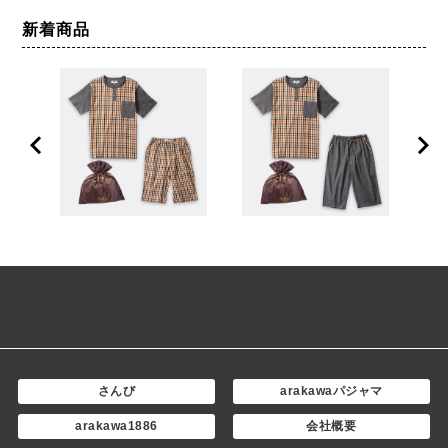
新着商品
さんび
arakawaパジャマ
arakawa1886
会社概要