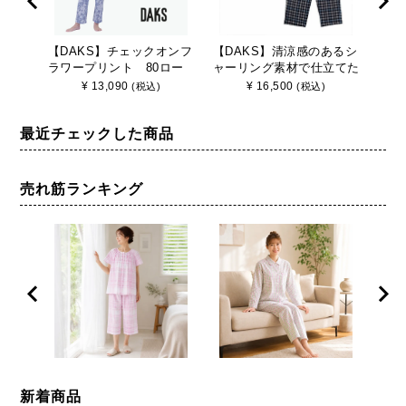
【DAKS】チェックオンフ
【DAKS】清涼感のあるシ
〈ラ
ラワープリント 80ロー
ャーリング素材で仕立てた
【D
ンリップル 7分袖長ズボ
パジャマ
ラワ
¥
13,090
¥
16,500
(税込)
(税込)
ンパジャマ 日本製 綿
ンリ
100％
ンパ
最近チェックした商品
100
売れ筋ランキング
新着商品