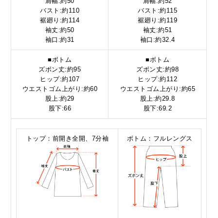
肩幅:約50
肩幅:約52
バスト:約110
バスト:約115
裾廻り:約114
裾廻り:約119
袖丈:約50
袖丈:約51
袖口:約31
袖口:約32.4
■ボトム
■ボトム
ズボン丈:約95
ズボン丈:約98
ヒップ:約107
ヒップ:約112
ウエストゴム上がり:約60
ウエストゴム上がり:約65
股上:約29
股上:約29.8
股下:66
股下:69.2
トップ：前開き全開、7分袖
ボトム：フルレングス