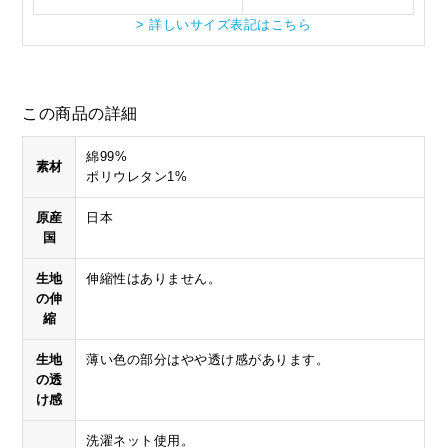
> 詳しいサイズ表記はこちら
この商品の詳細
綿99%
素材
ポリウレタン1%
原産
日本
国
生地
伸縮性はありません。
の伸
縮
生地
薄い色の部分はやや透け感があります。
の透
け感
洗濯ネット使用。