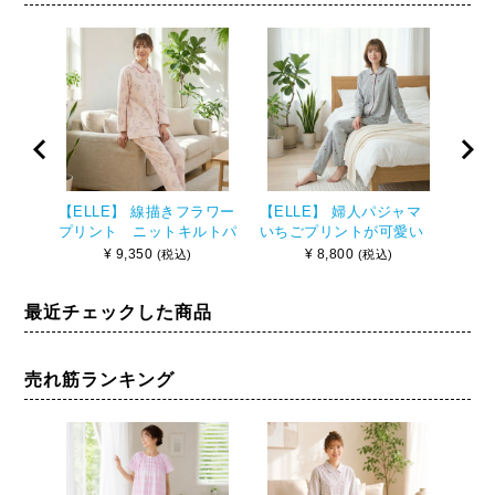
【ELLE】 線描きフラワー
【ELLE】 婦人パジャマ
【E
プリント ニットキルトパ
いちごプリントが可愛い
ェッ
ジャマ
スムースパジャマ
ャマ
¥
9,350
¥
8,800
(税込)
(税込)
最近チェックした商品
売れ筋ランキング