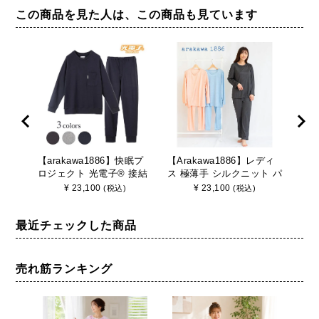
この商品を見た人は、この商品も見ています
【arakawa1886】快眠プ
【Arakawa1886】レディ
[紳
ロジェクト 光電子® 接結
ス 極薄手 シルクニット パ
スト
天竺 無地 プルオーバー メ
ジャマ 快眠プロジェクト
マ【m
¥
23,100
¥
23,100
(税込)
(税込)
ンズ パジャマ
絹 中国製 部屋着 プルオー
春 秋
バー 高級
ン 
最近チェックした商品
父の
売れ筋ランキング