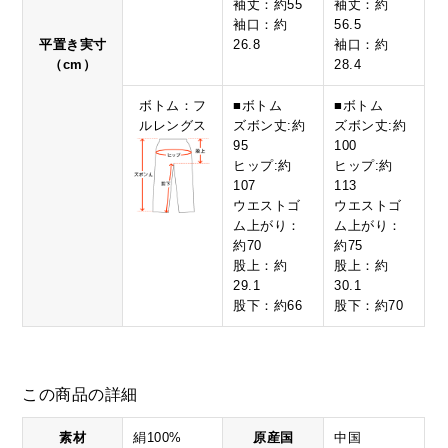
袖丈：約55
袖丈：約
袖口：約
56.5
平置き実寸
26.8
袖口：約
（cm）
28.4
ボトム：フ
■ボトム
■ボトム
ルレングス
ズボン丈:約
ズボン丈:約
95
100
ヒップ:約
ヒップ:約
107
113
ウエストゴ
ウエストゴ
ム上がり：
ム上がり：
約70
約75
股上：約
股上：約
29.1
30.1
股下：約66
股下：約70
この商品の詳細
素材
絹100%
原産国
中国