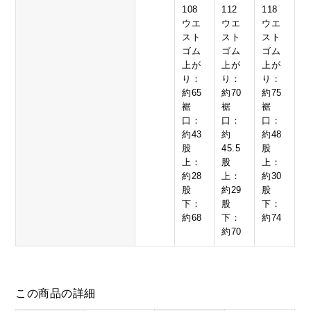
108
112
118
ウエ
ウエ
ウエ
スト
スト
スト
ゴム
ゴム
ゴム
上が
上が
上が
り：
り：
り：
約65
約70
約75
裾
裾
裾
口：
口：
口：
約43
約
約48
股
45.5
股
上：
股
上：
約28
上：
約30
股
約29
股
下：
股
下：
約68
下：
約74
約70
この商品の詳細