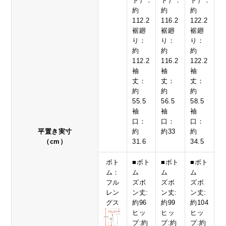
ト）：
ト）：
ト）：
約
約
約
112.2
116.2
122.2
裾廻
裾廻
裾廻
り：
り：
り：
約
約
約
112.2
116.2
122.2
袖
袖
袖
丈：
丈：
丈：
約
約
約
55.5
56.5
58.5
袖
袖
袖
口：
口：
口：
平置き実寸
約
約33
約
（cm）
31.6
34.5
ボト
■ボト
■ボト
■ボト
ム：
ム
ム
ム
フル
ズボ
ズボ
ズボ
レン
ン丈:
ン丈:
ン丈:
グス
約96
約99
約104
ヒッ
ヒッ
ヒッ
プ:約
プ:約
プ:約