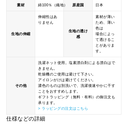
素材
綿100％（織地）
原産国
日本
伸縮性はあ
素材が薄い
りません
ため、薄い
色は
生地の透け
生地の伸縮
場合によっ
感
て透けるこ
とがありま
す。
洗濯ネット使用。塩素漂白剤による漂白はで
きません。
乾燥機のご使用は避けて下さい。
アイロンがけは避けてください。
その他
濃色のものは別洗いで、洗濯後速やかに干す
ことをおすすめします。
ギフトラッピング（無料・有料）の御注文も
承ります。
> ラッピングの注文はこちら
仕様などの詳細