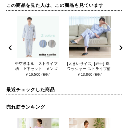
この商品を見た人は、この商品も見ています
中空糸ネル ストライプ
[大きいサイズ] [紳士] 綿
[紳
柄 上下セット メンズ
ワッシャー ストライプ柄
ント
パジャマ
パジャマ 【mila schon】
【mi
¥
16,500
¥
13,860
(税込)
(税込)
ミラ・ショーン 2L LL 春
ョー
夏 父の日 敬老の日 日本製
秋 上
最近チェックした商品
配 
アパ
級 
売れ筋ランキング