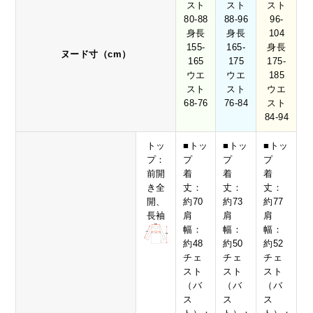
スト
スト
スト
80-88
88-96
96-
身長
身長
104
155-
165-
身長
ヌード寸（cm）
165
175
175-
ウエ
ウエ
185
スト
スト
ウエ
68-76
76-84
スト
84-94
トッ
■トッ
■トッ
■トッ
プ：
プ
プ
プ
前開
着
着
着
き全
丈：
丈：
丈：
開、
約70
約73
約77
長袖
肩
肩
肩
幅：
幅：
幅：
約48
約50
約52
チェ
チェ
チェ
スト
スト
スト
（バ
（バ
（バ
ス
ス
ス