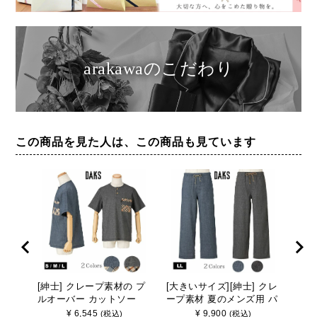
arakawaのこだわり
この商品を見た人は、この商品も見ています
[紳士] クレープ素材の プ
[大きいサイズ][紳士] クレ
[大
ルオーバー カットソー
ープ素材 夏のメンズ用 パ
ープ
【DAKS】ダックス
ンツ 【DAKS】2L
ソー
¥
6,545
¥
9,900
(税込)
(税込)