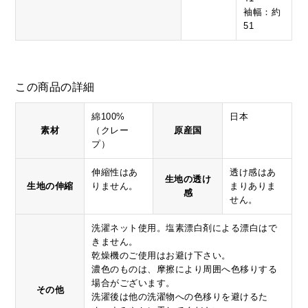
袖幅：約
51
この商品の詳細
綿100%
日本
素材
（クレー
原産国
プ）
伸縮性はあ
透け感はあ
生地の透け
生地の伸縮
りません。
まりありま
感
せん。
洗濯ネット使用。塩素漂白剤による漂白はで
きません。
乾燥機のご使用はお避け下さい。
濃色のものは、摩擦により周囲へ色移りする
場合がございます。
その他
洗濯後は他の洗濯物への色移りを避けるた