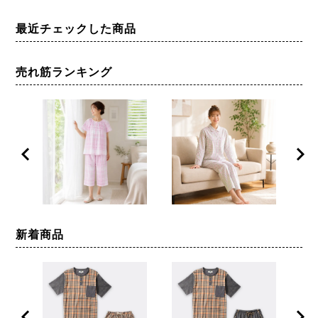
ェクト】秋 冬 綿100% ギ
上下セット パジャマ
春 秋
フト プレゼント 前開き ペ
高級
最近チェックした商品
ア おすすめ 人気 かわいい
サイ
綿婚式 Ｓサイズ
売れ筋ランキング
新着商品