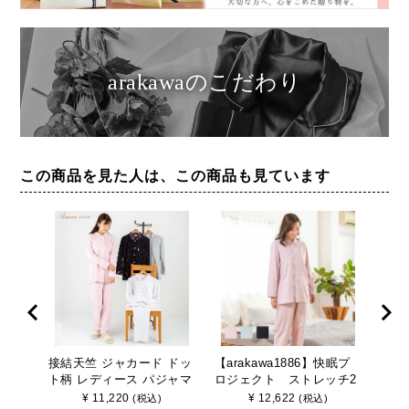
arakawaのこだわり
この商品を見た人は、この商品も見ています
接結天竺 ジャカード ドッ
【arakawa1886】快眠プ
【ar
ト柄 レディース パジャマ
ロジェクト ストレッチ2
ス 
【Amour1886快眠プロジ
重ガーゼ無地 レディス
レデ
¥
11,220
¥
12,622
(税込)
(税込)