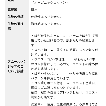
素材
（オーガニックコットン）
原産国
日本
生地の伸縮
伸縮性はありません。
生地の透け
透け感はありません。
感
・はがせる衿ネーム → ネームをはがして着
用していただけるので、肌あたりを軽減しま
す。
・スペア釦 → 前立ての裾裏にスペア釦を付
けています。
・ウエストゴム2本仕様 → やわらかい2本
アムール パ
のゴム仕様にしているので、ウエストの締め付
ジャマのこ
け感を軽減します。
だわり設計
・はきやすいズボン → 体形を考慮した立体
パターンを採用しています。
・ゴム通しホール付き → ウエストと袖口、
裾口にゴム通し穴をつけています。
袖口、裾口を自由にアレンジしたり、ウエスト
調節が可能です。
洗濯ネット使用。塩素漂白剤による漂白はでき