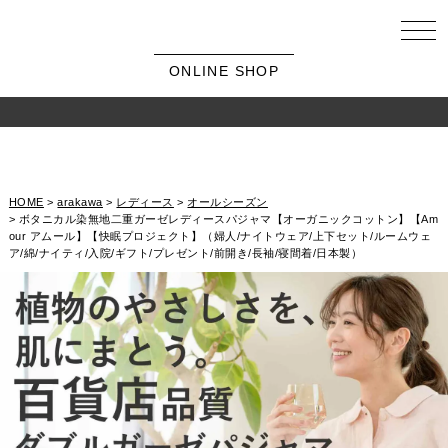
ONLINE SHOP
HOME
arakawa
レディース
オールシーズン
ボタニカル染無地二重ガーゼレディースパジャマ【オーガニックコットン】【Am
our アムール】【快眠プロジェクト】（婦人/ナイトウェア/上下セット/ルームウェ
ア/綿/ナイティ/入院/ギフト/プレゼント/前開き/長袖/寝間着/日本製）