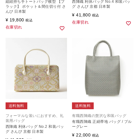
組紐持ち手トートバッグ横型 【ブ
西陣織 利休バッグ No.4 和装バッ
ラック】 ポケット＆間仕切り付 さ
グ さんび 京都 日本製
んび 日本製
¥
41,800
税込
¥
19,800
税込
在庫切れ
在庫切れ
送料無料
送料無料
フォーマルな装いにおすすめ、礼
有職西陣織の贅沢な和装バッグ
装用バッグ
有職西陣織 正絹帯地 バッグ / ブル
西陣織 利休バッグ No.2 和装バッ
ーグレー
グ さんび 京都 日本製
¥
22,000
税込