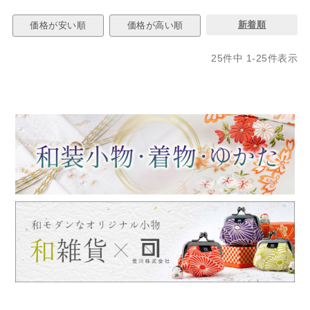
新着順
価格が安い順
価格が高い順
25
件中
1
-
25
件表示