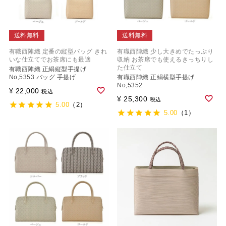
送料無料
送料無料
有職西陣織 定番の縦型バッグ きれ
有職西陣織 少し大きめでたっぷり
いな仕立てでお茶席にも最適
収納 お茶席でも使えるきっちりし
た仕立て
有職西陣織 正絹縦型手提げ
No,5353 バッグ 手提げ
有職西陣織 正絹横型手提げ
No,5352
¥
22,000
税込
¥
25,300
税込
5.00
（2）
5.00
（1）