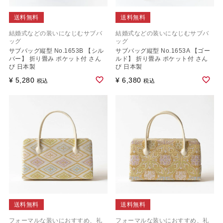
送料無料
送料無料
結婚式などの装いになじむサブバ
結婚式などの装いになじむサブバ
ッグ
ッグ
サブバッグ縦型 No.1653B 【シル
サブバッグ縦型 No.1653A 【ゴー
バー】 折り畳み ポケット付 さん
ルド】 折り畳み ポケット付 さん
び 日本製
び 日本製
¥
5,280
¥
6,380
税込
税込
送料無料
送料無料
フォーマルな装いにおすすめ、礼
フォーマルな装いにおすすめ、礼