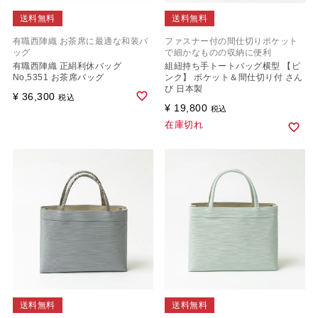
送料無料
送料無料
有職西陣織 お茶席に最適な和装バ
ファスナー付の間仕切りポケット
ッグ
で細かなものの収納に便利
有職西陣織 正絹利休バッグ
組紐持ち手トートバッグ横型 【ピ
No,5351 お茶席バッグ
ンク】 ポケット＆間仕切り付 さん
び 日本製
¥
36,300
税込
¥
19,800
税込
在庫切れ
送料無料
送料無料