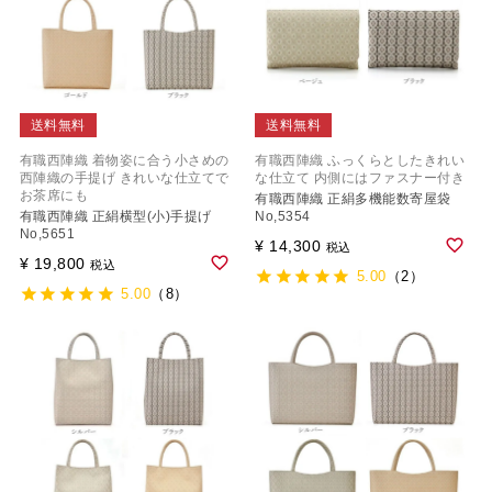
送料無料
送料無料
有職西陣織 着物姿に合う小さめの
有職西陣織 ふっくらとしたきれい
西陣織の手提げ きれいな仕立てで
な仕立て 内側にはファスナー付き
お茶席にも
有職西陣織 正絹多機能数寄屋袋
有職西陣織 正絹横型(小)手提げ
No,5354
No,5651
¥
14,300
税込
¥
19,800
税込
5.00
（2）
5.00
（8）