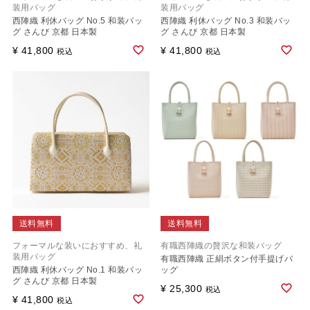
装用バッグ
装用バッグ
西陣織 利休バッグ No.5 和装バッ
西陣織 利休バッグ No.3 和装バッ
グ さんび 京都 日本製
グ さんび 京都 日本製
¥
41,800
¥
41,800
税込
税込
送料無料
送料無料
フォーマルな装いにおすすめ、礼
有職西陣織の贅沢な和装バッグ
装用バッグ
有職西陣織 正絹ボタン付手提げバ
西陣織 利休バッグ No.1 和装バッ
ッグ
グ さんび 京都 日本製
¥
25,300
税込
¥
41,800
税込