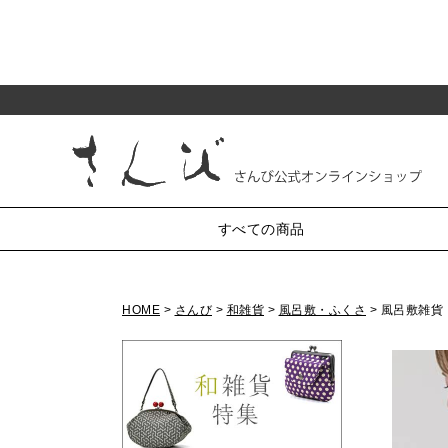
すべての商品
HOME
さんび
和雑貨
風呂敷・ふくさ
風呂敷雑貨
純和装小物
がま口
半衿
小銭入れ・丸型3.3寸
帯〆
帯揚
帯留・三分紐・末広
小銭入れ・丸型2.5寸
かんざし・髪飾り・櫛
小銭入れ・角型2.5寸
小銭入れ・ミニ1.8寸
羽織紐
草履・バッグ
化粧ポーチ・4.5寸
七五三
リング付ポーチ・5.5寸