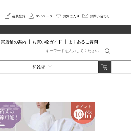
会員登録
マイページ
お気に入り
お問い合わせ
実店舗の案内
お買い物ガイド
よくあるご質問
和雑貨
着付小物・肌着・足袋・寝巻
印伝
着付小物
さんびオリジナル印伝
肌着・インナー
HISOCA
足袋
そよか
割烹着
寝巻
なごみ
便利グッズ
長財布
二つ折り財布
小銭入れ・ポーチ
名刺入れ・カードケース