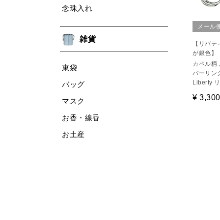
念珠入れ
メール
雑貨
【リバテ
が銀色】
カペル柄 
東袋
バーリング
Libert
バッグ
¥
3,30
マスク
お香・線香
お土産