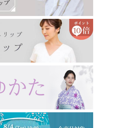
印鑑ケース
眼鏡ケース
キーホルダー・キーケース
コート・羽織り・ショール
その他アクセサリー
女性向け
男性向け
コート
羽織り
薄コート・羽織
ショール・ストール
念珠・数珠
女性用
男性用
ブレスレット
念珠入れ