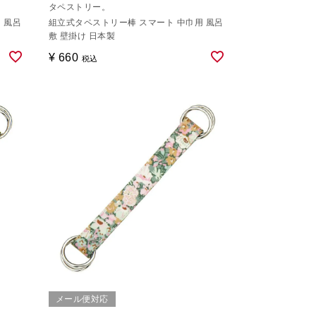
タペストリー。
 風呂
組立式タペストリー棒 スマート 中巾用 風呂
敷 壁掛け 日本製
¥
660
税込
メール便対応