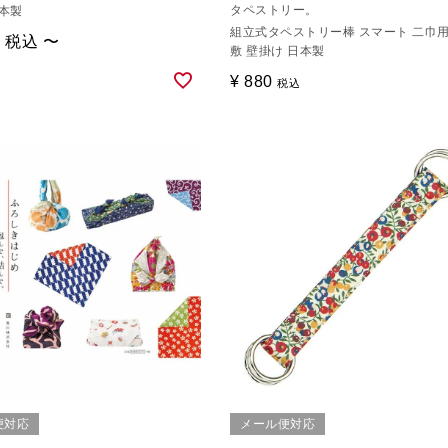
タペストリー。
日本製
組立式タペストリー棒 スマート 二巾用
0
税込
〜
敷 壁掛け 日本製
¥
880
税込
便対応
メール便対応