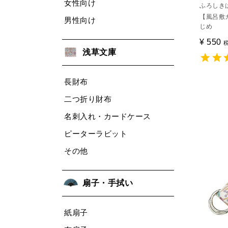
女性向け
ふろしき
【風呂敷
男性向け
じめ
¥
550
浅草文庫
長財布
二つ折り財布
名刺入れ・カードケース
ピーターラビット
その他
扇子・手拭い
紙扇子