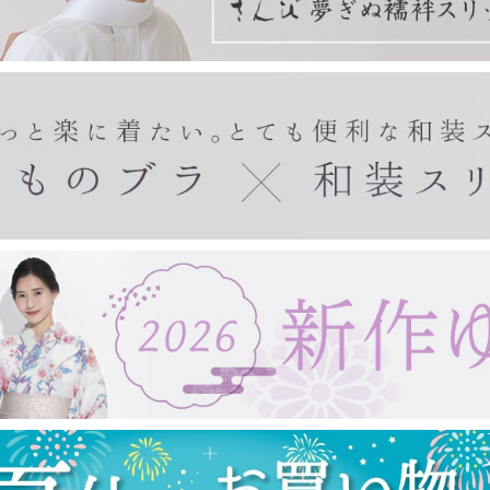
きもの・ゆかた・帯
東レシルック(袷)
東レシルック(単衣)
東レシルック(美來)
東レシルック(夏)
扇子・手拭い・ガーゼ
東レシルック(訪問着)
デニムきもの
袴
帯
ゆかた
ゆかた帯
ゆかた小物
紙扇子
布扇子
婦人用扇子
紳士用扇子
宇野千代
浮世絵
手拭い
タペストリー棒
ガーゼ製品