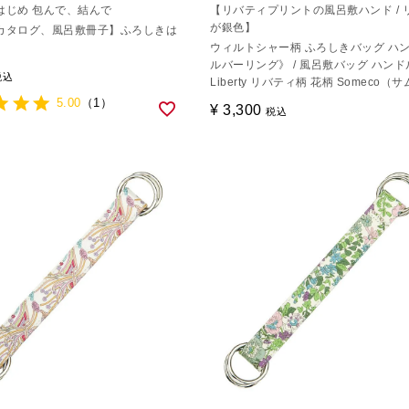
はじめ 包んで、結んで
【リバティプリントの風呂敷ハンド / 
が銀色】
カタログ、風呂敷冊子】ふろしきは
ウィルトシャー柄 ふろしきバッグ ハ
ルバーリング》 / 風呂敷バッグ ハンド
税込
Liberty リバティ柄 花柄 Someco（
5.00
（1）
¥
3,300
税込