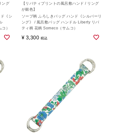
リング
【リバティプリントの風呂敷ハンド / リング
が銀色】
ンド《シ
ソープ柄 ふろしきバッグ ハンド《シルバーリ
ル
ング》 / 風呂敷バッグ ハンドル Liberty リバ
サムコ）
ティ柄 花柄 Someco（サムコ）
¥
3,300
税込