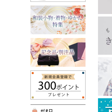
印鑑ケース
眼鏡ケース
チョークポーチ
ペンケース
親子がま口
宝石入れ
財布
長襦袢・き楽っく
がま口バッグ・ベルト
フクレ織のがま口
リバティ柄のがま口
夢ぎぬ長襦袢
夢ぎぬ襦袢スリップ
長襦袢（夢ぎぬお仕立て付き）
き楽っく
浅草文庫
長財布
二つ折り財布
名刺入れ・カードケース
ピーターラビット
その他
その他
収納・リビング
甚平・作務衣
袢纏
雑貨
ホームウエア
男物
東袋
バッグ
マスク
お香・線香
お土産
がま口