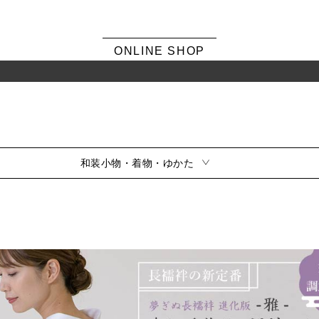
ONLINE SHOP
和装小物・着物・ゆかた
シーンから選ぶ
風呂敷・ふくさ
振袖
素材から選ぶ
留袖
訪問着・色無地
サイズから選ぶ
小紋・紬
夏用
シリーズから選ぶ
喪服
風呂敷雑貨
ふくさ