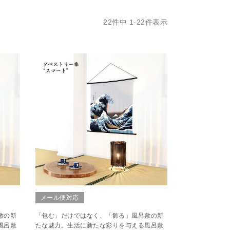
22
件中
1
-
22
件表示
メール便対応
敷の新
「包む」だけではなく、「飾る」風呂敷の新
風呂敷
たな魅力。生活に新たな彩りを与える風呂敷