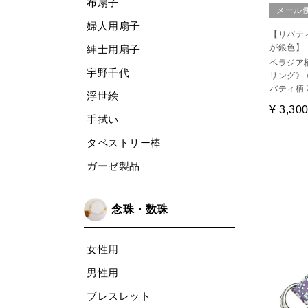
布扇子
メール
婦人用扇子
【リバテ
が銀色】
紳士用扇子
ペラジア
宇野千代
リング》 /
バティ柄 
浮世絵
¥
3,30
手拭い
タペストリー棒
ガーゼ製品
念珠・数珠
女性用
男性用
ブレスレット