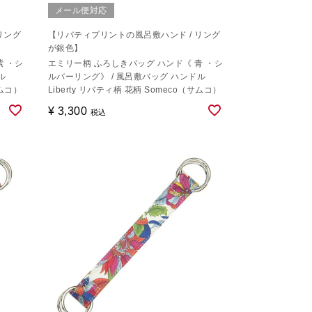
メール便対応
リング
【リバティプリントの風呂敷ハンド / リング
が銀色】
紫 ・シ
エミリー柄 ふろしきバッグ ハンド《 青 ・シ
ル
ルバーリング》 / 風呂敷バッグ ハンドル
サムコ）
Liberty リバティ柄 花柄 Someco（サムコ）
¥
3,300
税込