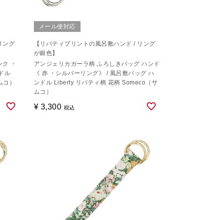
メール便対応
リング
【リバティプリントの風呂敷ハンド / リング
が銀色】
ンク ・
アンジェリカガーラ柄 ふろしきバッグ ハンド
ドル
《 赤 ・シルバーリング》 / 風呂敷バッグ ハ
サムコ）
ンドル Liberty リバティ柄 花柄 Someco（サ
ムコ）
¥
3,300
税込