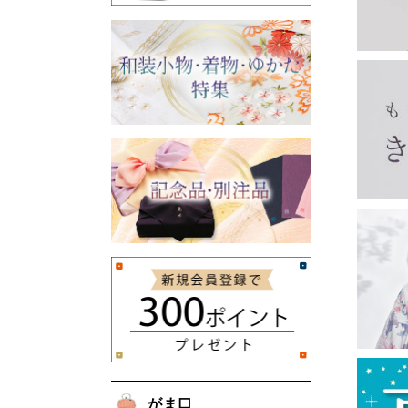
印鑑ケース
眼鏡ケース
チョークポーチ
ペンケース
親子がま口
宝石入れ
財布
長襦袢・き楽っく
がま口バッグ・ベルト
フクレ織のがま口
リバティ柄のがま口
夢ぎぬ長襦袢
夢ぎぬ襦袢スリップ
長襦袢（夢ぎぬお仕立て付き）
き楽っく
浅草文庫
長財布
二つ折り財布
名刺入れ・カードケース
ピーターラビット
その他
その他
収納・リビング
甚平・作務衣
袢纏
雑貨
ホームウエア
男物
東袋
バッグ
マスク
お香・線香
お土産
がま口