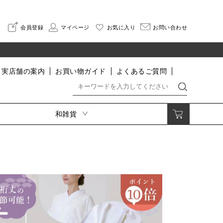
会員登録
マイページ
お気に入り
お問い合わせ
実店舗の案内
お買い物ガイド
よくあるご質問
和雑貨
着付小物・肌着・足袋・寝巻
印伝
着付小物
さんびオリジナル印伝
肌着・インナー
HISOCA
足袋
そよか
割烹着
寝巻
なごみ
便利グッズ
長財布
二つ折り財布
小銭入れ・ポーチ
名刺入れ・カードケース