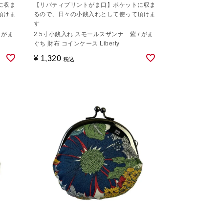
に収ま
【リバティプリントがま口】ポケットに収ま
頂けま
るので、日々の小銭入れとして使って頂けま
す
 がま
2.5寸小銭入れ スモールスザンナ 紫 / がま
ぐち 財布 コインケース Liberty
¥
1,320
税込