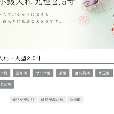
入れ・丸型2.5寸
ィ柄
唐草柄
ウロコ柄
菊柄
麻の葉柄
水玉柄
七宝柄
え
価格が安い順
価格が高い順
新着順