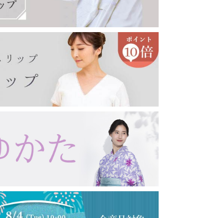
印鑑ケース
眼鏡ケース
キーホルダー・キーケース
コート・羽織り・ショール
その他アクセサリー
女性向け
男性向け
コート
羽織り
薄コート・羽織
ショール・ストール
念珠・数珠
女性用
男性用
ブレスレット
念珠入れ