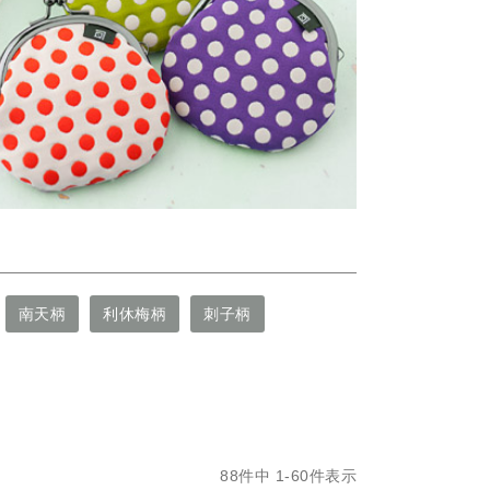
南天柄
利休梅柄
刺子柄
88
件中
1
-
60
件表示