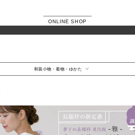
ONLINE SHOP
和装小物・着物・ゆかた
寸
シーンから選ぶ
風呂敷・ふくさ
振袖
素材から選ぶ
留袖
訪問着・色無地
サイズから選ぶ
小紋・紬
夏用
シリーズから選ぶ
喪服
風呂敷雑貨
ふくさ