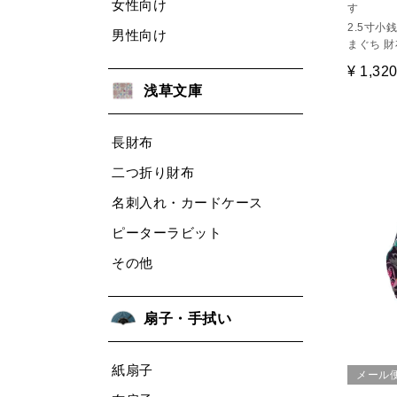
女性向け
す
2.5寸小
男性向け
まぐち 財布
¥
1,32
浅草文庫
長財布
二つ折り財布
名刺入れ・カードケース
ピーターラビット
その他
扇子・手拭い
紙扇子
メール