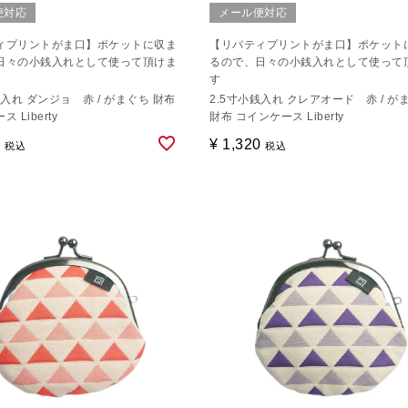
便対応
メール便対応
ィプリントがま口】ポケットに収ま
【リバティプリントがま口】ポケット
日々の小銭入れとして使って頂けま
るので、日々の小銭入れとして使って
す
銭入れ ダンジョ 赤 / がまぐち 財布
2.5寸小銭入れ クレアオード 赤 / が
 Liberty
財布 コインケース Liberty
0
¥
1,320
税込
税込