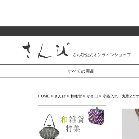
すべての商品
HOME
さんび
和雑貨
がま口
小銭入れ・丸型2.5
純和装小物
がま口
半衿
小銭入れ・丸型3.3寸
帯〆
帯揚
帯留・三分紐・末広
小銭入れ・丸型2.5寸
かんざし・髪飾り・櫛
小銭入れ・角型2.5寸
小銭入れ・ミニ1.8寸
羽織紐
草履・バッグ
化粧ポーチ・4.5寸
七五三
リング付ポーチ・5.5寸