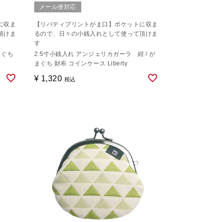
メール便対応
に収ま
【リバティプリントがま口】ポケットに収ま
頂けま
るので、日々の小銭入れとして使って頂けま
す
まぐち
2.5寸小銭入れ アンジェリカガーラ 紺 / が
まぐち 財布 コインケース Liberty
¥
1,320
税込