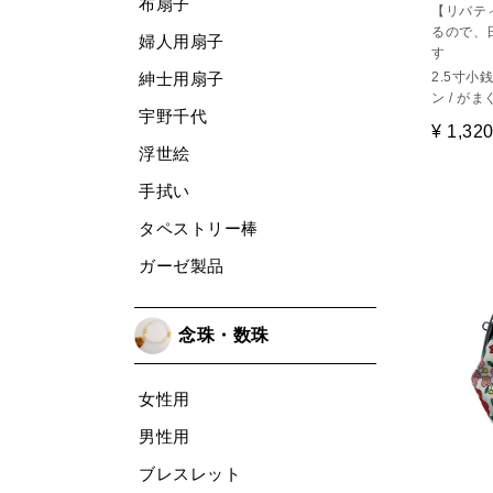
布扇子
【リバテ
るので、
婦人用扇子
す
2.5寸
紳士用扇子
ン / がま
宇野千代
¥
1,32
浮世絵
手拭い
タペストリー棒
ガーゼ製品
念珠・数珠
女性用
男性用
ブレスレット