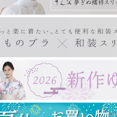
きもの・ゆかた・帯
東レシルック(袷)
東レシルック(単衣)
東レシルック(美來)
東レシルック(夏)
扇子・手拭い・ガーゼ
東レシルック(訪問着)
デニムきもの
袴
帯
ゆかた
ゆかた帯
ゆかた小物
紙扇子
布扇子
婦人用扇子
紳士用扇子
宇野千代
浮世絵
手拭い
タペストリー棒
ガーゼ製品