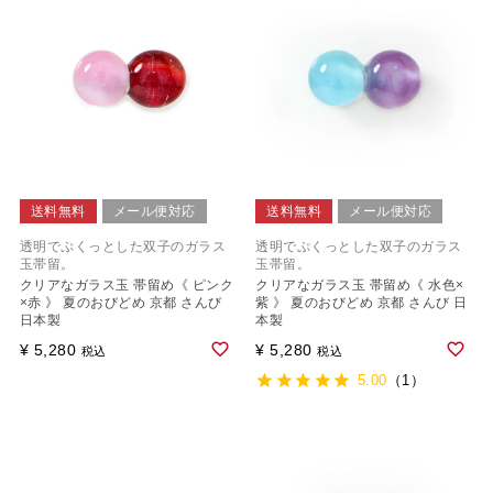
送料無料
メール便対応
送料無料
メール便対応
透明でぷくっとした双子のガラス
透明でぷくっとした双子のガラス
玉帯留。
玉帯留。
クリアなガラス玉 帯留め《 ピンク
クリアなガラス玉 帯留め《 水色×
×赤 》 夏のおびどめ 京都 さんび
紫 》 夏のおびどめ 京都 さんび 日
日本製
本製
¥
5,280
¥
5,280
税込
税込
5.00
（1）