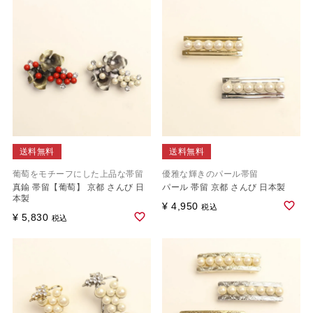
送料無料
送料無料
葡萄をモチーフにした上品な帯留
優雅な輝きのパール帯留
真鍮 帯留【葡萄】 京都 さんび 日
パール 帯留 京都 さんび 日本製
本製
¥
4,950
税込
¥
5,830
税込