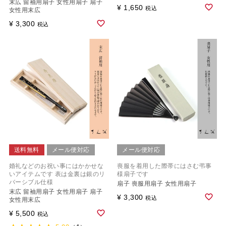
末広 留袖用扇子 女性用扇子 扇子
¥
1,650
税込
女性用末広
¥
3,300
税込
送料無料
メール便対応
メール便対応
婚礼などのお祝い事にはかかせな
喪服を着用した際帯にはさむ弔事
いアイテムです 表は金裏は銀のリ
様扇子です
バーシブル仕様
扇子 喪服用扇子 女性用扇子
末広 留袖用扇子 女性用扇子 扇子
¥
3,300
税込
女性用末広
¥
5,500
税込