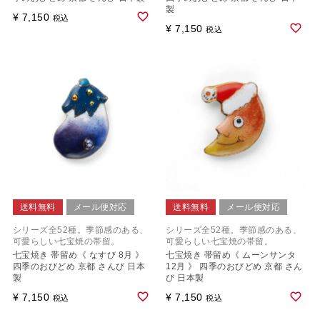
製
¥
7,150
税込
¥
7,150
税込
送料無料
メール便対応
送料無料
メール便対応
シリーズ全52種。季節感のある、
シリーズ全52種。季節感のある、
可愛らしい七宝焼の帯留。
可愛らしい七宝焼の帯留。
七宝焼き 帯留め《 なすび 8月 》
七宝焼き 帯留め《 ムーンサンタ
四季のおびどめ 京都 さんび 日本
12月 》 四季のおびどめ 京都 さん
製
び 日本製
¥
7,150
¥
7,150
税込
税込