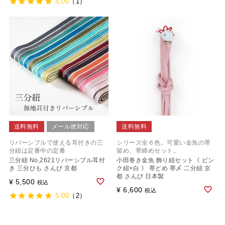
5.00
（1）
送料無料
メール便対応
送料無料
リバーシブルで使える耳付きの三
シリーズ全６色。可愛い金魚の帯
分紐は定番中の定番
留め、帯締めセット。
三分紐 No,2621リバーシブル耳付
小田巻き金魚 飾り紐セット《 ピン
き 三分ひも さんび 京都
ク紐×白 》 帯どめ 帯〆 二分紐 京
都 さんび 日本製
¥
5,500
税込
¥
6,600
税込
5.00
（2）