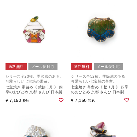
送料無料
メール便対応
送料無料
メール便対応
シリーズ全23種。季節感のある、
シリーズ全52種。季節感のある、
可愛らしい七宝焼の帯留。
可愛らしい七宝焼の帯留。
七宝焼き 帯留め《 鏡餅 1月 》 四
七宝焼き 帯留め《 松 1月 》 四季
季のおびどめ 京都 さんび 日本製
のおびどめ 京都 さんび 日本製
¥
7,150
¥
7,150
税込
税込