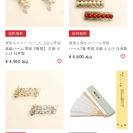
送料無料
送料無料
葡萄をモチーフにした上品な帯留
優雅な輝きのパール帯留
真鍮パール 帯留【葡萄】 京都 さ
パール7連 帯留 京都 さんび 日本製
んび 日本製
¥
6,600
税込
¥
4,950
税込