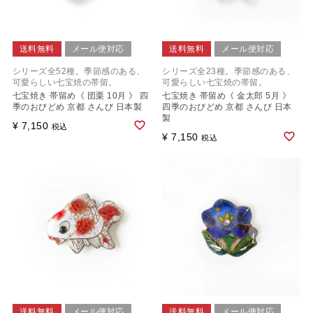
送料無料
メール便対応
送料無料
メール便対応
シリーズ全52種。季節感のある、
シリーズ全23種。季節感のある、
可愛らしい七宝焼の帯留。
可愛らしい七宝焼の帯留。
七宝焼き 帯留め《 団栗 10月 》 四
七宝焼き 帯留め《 金太郎 5月 》
季のおびどめ 京都 さんび 日本製
四季のおびどめ 京都 さんび 日本
製
¥
7,150
税込
¥
7,150
税込
送料無料
メール便対応
送料無料
メール便対応