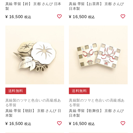
真鍮 帯留【鈴】 京都 さんび 日本
真鍮 帯留【お茶席】 京都 さんび
製
日本製
¥
16,500
¥
16,500
税込
税込
送料無料
送料無料
真鍮製のツヤと色合いの高級感あ
真鍮製のツヤと色合いの高級感あ
る帯留
る帯留
真鍮 帯留【朝顔】 京都 さんび 日
真鍮 帯留【歌舞伎】 京都 さんび
本製
日本製
¥
16,500
¥
16,500
税込
税込