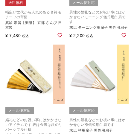
送料無料
メール便対応
幅広い世代から人気のある音符モ
男性の婚礼などのお祝い事にはか
チーフの帯留
かせないモーニング儀式用白扇で
す
真鍮 帯留【楽譜】 京都 さんび 日
本製
末広 モーニング用扇子 男性用扇子
¥
7,480
¥
2,200
税込
税込
メール便対応
メール便対応
婚礼などのお祝い事にはかかせな
男性の婚礼などのお祝い事にはか
いアイテムです 表は金裏は銀のリ
かせない袴儀式用白扇です
バーシブル仕様
末広 袴用扇子 男性用扇子