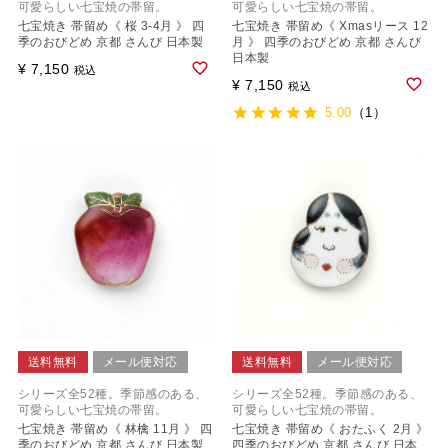
可愛らしい七宝焼の帯留。
可愛らしい七宝焼の帯留。
七宝焼き 帯留め《 桜 3-4月 》 四
七宝焼き 帯留め《 Xmasリース 12
季のおびどめ 京都 さんび 日本製
月 》 四季のおびどめ 京都 さんび
日本製
¥
7,150
税込
¥
7,150
税込
5.00
（1）
送料無料
メール便対応
送料無料
メール便対応
シリーズ全52種。季節感のある、
シリーズ全52種。季節感のある、
可愛らしい七宝焼の帯留。
可愛らしい七宝焼の帯留。
七宝焼き 帯留め《 林檎 11月 》 四
七宝焼き 帯留め《 おたふく 2月 》
季のおびどめ 京都 さんび 日本製
四季のおびどめ 京都 さんび 日本