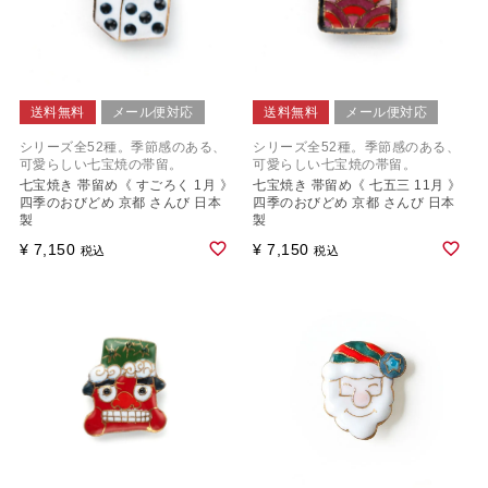
送料無料
メール便対応
送料無料
メール便対応
シリーズ全52種。季節感のある、
シリーズ全52種。季節感のある、
可愛らしい七宝焼の帯留。
可愛らしい七宝焼の帯留。
七宝焼き 帯留め《 すごろく 1月 》
七宝焼き 帯留め《 七五三 11月 》
四季のおびどめ 京都 さんび 日本
四季のおびどめ 京都 さんび 日本
製
製
¥
7,150
¥
7,150
税込
税込