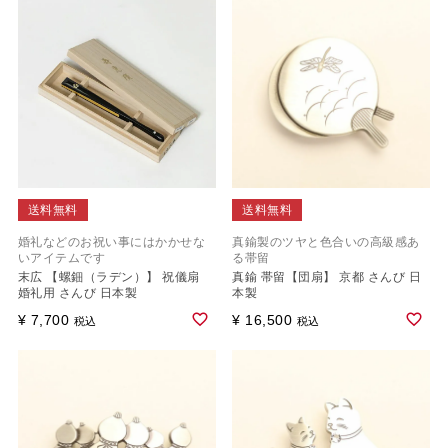
送料無料
送料無料
婚礼などのお祝い事にはかかせな
真鍮製のツヤと色合いの高級感あ
いアイテムです
る帯留
末広 【螺鈿（ラデン）】 祝儀扇
真鍮 帯留【団扇】 京都 さんび 日
婚礼用 さんび 日本製
本製
¥
7,700
¥
16,500
税込
税込