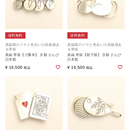
送料無料
送料無料
真鍮製のツヤと色合いの高級感あ
真鍮製のツヤと色合いの高級感あ
る帯留
る帯留
真鍮 帯留【六瓢箪】 京都 さんび
真鍮 帯留【親子猫】 京都 さんび
日本製
日本製
¥
16,500
¥
16,500
税込
税込