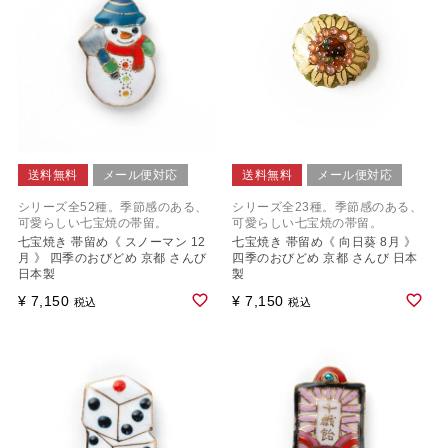
送料無料
メール便対応
送料無料
メール便対応
シリーズ全52種。季節感のある、
シリーズ全23種。季節感のある、
可愛らしい七宝焼の帯留。
可愛らしい七宝焼の帯留。
七宝焼き 帯留め《 スノーマン 12
七宝焼き 帯留め《 向日葵 8月 》
月 》 四季のおびどめ 京都 さんび
四季のおびどめ 京都 さんび 日本
日本製
製
¥
7,150
¥
7,150
税込
税込