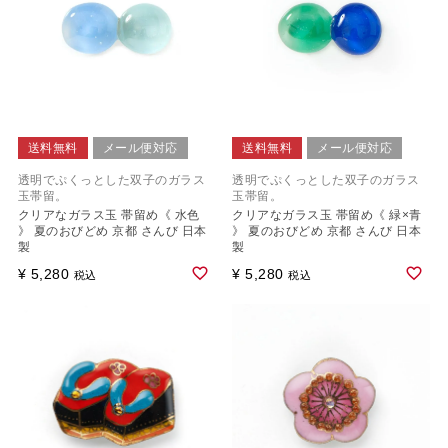
送料無料
メール便対応
送料無料
メール便対応
透明でぷくっとした双子のガラス
透明でぷくっとした双子のガラス
玉帯留。
玉帯留。
クリアなガラス玉 帯留め《 水色
クリアなガラス玉 帯留め《 緑×青
》 夏のおびどめ 京都 さんび 日本
》 夏のおびどめ 京都 さんび 日本
製
製
¥
5,280
¥
5,280
税込
税込