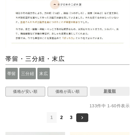
帯留・三分紐・末広
帯留
三分紐
末広
新着順
価格が安い順
価格が高い順
133
件中
1
-
60
件表示
1
2
3