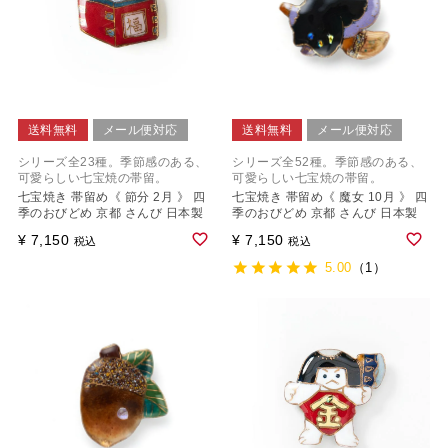
送料無料
メール便対応
送料無料
メール便対応
シリーズ全23種。季節感のある、
シリーズ全52種。季節感のある、
可愛らしい七宝焼の帯留。
可愛らしい七宝焼の帯留。
七宝焼き 帯留め《 節分 2月 》 四
七宝焼き 帯留め《 魔女 10月 》 四
季のおびどめ 京都 さんび 日本製
季のおびどめ 京都 さんび 日本製
¥
7,150
¥
7,150
税込
税込
5.00
（1）