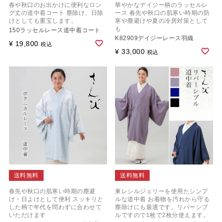
春や秋口のお出かけに便利なロン
華やかなデイジー柄のラッセルレ
グ丈の道中着コート 塵除け、日除
ース 春先や秋口の肌寒い時期の防
けとしても重宝します。
寒や塵避けや夏の冷房対策として
も
150ラッセルレース道中着コート
K82909デイジーレース羽織
¥
19,800
税込
¥
33,000
税込
送料無料
送料無料
春先や秋口の肌寒い時期の塵避
東レシルジェリーを使用たシンプ
け・日よけとして便利 スッキリと
ルな道中着 お着物を汚れから守る
した柄で年代を問わずに合わせて
塵除けにも最適です。リバーシブ
いただけます
ルですので1枚で2枚分使えます。