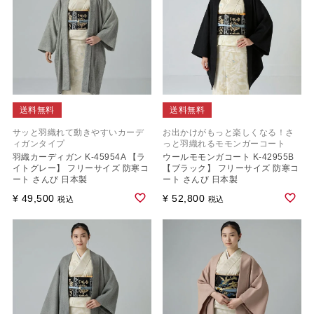
送料無料
送料無料
サッと羽織れて動きやすいカーデ
お出かけがもっと楽しくなる！さ
ィガンタイプ
っと羽織れるモモンガーコート
羽織カーディガン K-45954A 【ラ
ウールモモンガコート K-42955B
イトグレー】 フリーサイズ 防寒コ
【ブラック】 フリーサイズ 防寒コ
ート さんび 日本製
ート さんび 日本製
¥
49,500
¥
52,800
税込
税込