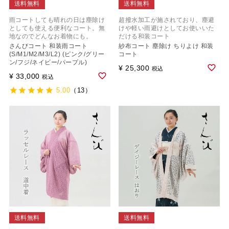
送料無料
送料無料
雨コートしても晴れの日は塵除け
超撥水加工が施されており、塵避
としても使える便利なコート。無
けや軽い雨避けとしてお使いいた
地なのでどんなお着物にも。
だける和装コート
さんびコート 和装雨コート
紗布コート 塵除け ちりよけ 和装
(S/M1/M2/M3/L2) (ピンク/グリー
コート
ン/フジ/ネイビー/パープル)
¥
25,300
税込
¥
33,000
税込
5.00
（13）
送料無料
送料無料