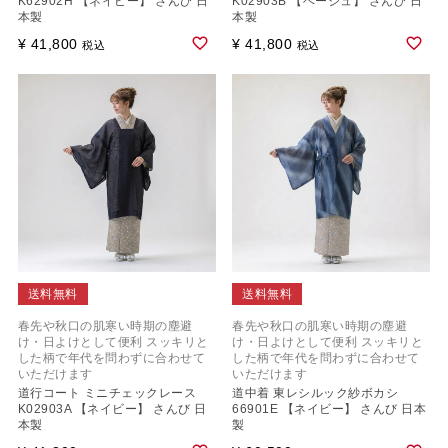
K62902H 【ネイビー】 さんび 日
K02903B 【ベージュ】 さんび 日
本製
本製
¥
41,800
¥
41,800
税込
税込
送料無料
送料無料
春先や秋口の肌寒い時期の塵避
春先や秋口の肌寒い時期の塵避
け・日よけとして便利 スッキリと
け・日よけとして便利 スッキリと
した柄で年代を問わずに合わせて
した柄で年代を問わずに合わせて
いただけます
いただけます
道行コート ミニチェックレース
道中着 東レシルック紗ボカシ
K02903A 【ネイビー】 さんび 日
66901E 【ネイビー】 さんび 日本
本製
製