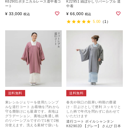
K62901ボタニカルレース道中着コ
K22951 縞ぼかしリバーシブル 道
ート
中着
¥
33,000
¥
66,000
税込
税込
5.00
（1）
送料無料
送料無料
東レシルジェリーを使用たシンプ
春先や秋口の肌寒い時期の塵避
ルな道行コート お着物を汚れから
け・日よけとして便利 スッキリと
守る塵除けにも最適です。表地は
した柄で年代を問わずに合わせて
グラデーション、裏地は角通し柄
いただけます
のリバーシブルですので1枚で2枚
道行コート ボイルシャンタン
分使えます。洗える素材で扱いも
K62902D 【グレー】 さんび 日本