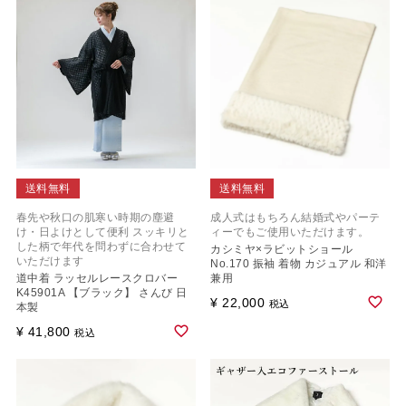
送料無料
送料無料
春先や秋口の肌寒い時期の塵避
成人式はもちろん結婚式やパーテ
け・日よけとして便利 スッキリと
ィーでもご使用いただけます。
した柄で年代を問わずに合わせて
カシミヤ×ラビットショール
いただけます
No.170 振袖 着物 カジュアル 和洋
道中着 ラッセルレースクロバー
兼用
K45901A 【ブラック】 さんび 日
¥
22,000
税込
本製
¥
41,800
税込