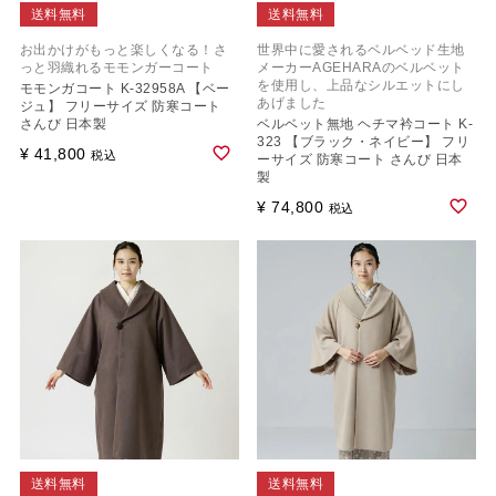
送料無料
送料無料
お出かけがもっと楽しくなる！さ
世界中に愛されるベルベッド生地
っと羽織れるモモンガーコート
メーカーAGEHARAのベルベット
を使用し、上品なシルエットにし
モモンガコート K-32958A 【ベー
あげました
ジュ】 フリーサイズ 防寒コート
さんび 日本製
ベルベット無地 ヘチマ衿コート K-
323 【ブラック・ネイビー】 フリ
¥
41,800
税込
ーサイズ 防寒コート さんび 日本
製
¥
74,800
税込
送料無料
送料無料