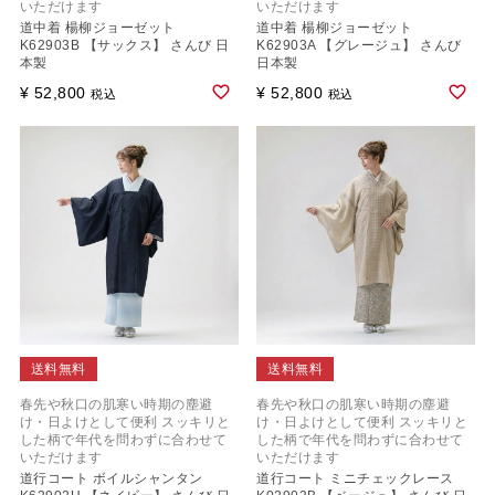
いただけます
いただけます
道中着 楊柳ジョーゼット
道中着 楊柳ジョーゼット
K62903B 【サックス】 さんび 日
K62903A 【グレージュ】 さんび
本製
日本製
¥
52,800
¥
52,800
税込
税込
送料無料
送料無料
春先や秋口の肌寒い時期の塵避
春先や秋口の肌寒い時期の塵避
け・日よけとして便利 スッキリと
け・日よけとして便利 スッキリと
した柄で年代を問わずに合わせて
した柄で年代を問わずに合わせて
いただけます
いただけます
道行コート ボイルシャンタン
道行コート ミニチェックレース