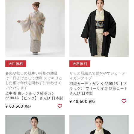
送料無料
送料無料
春先や秋口の肌寒い時期の塵避
サッと羽織れて動きやすいカーデ
け・日よけとして便利 スッキリと
ィガンタイプ
した柄で年代を問わずに合わせて
羽織カーディガン K-45954B 【ブ
いただけます
ラック】 フリーサイズ 防寒コート
道中着 東レシルック紗ボカシ
さんび 日本製
66901A 【ピンク】 さんび 日本製
¥
49,500
税込
¥
60,500
税込