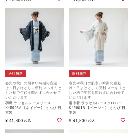
送料無料
送料無料
春先や秋口の肌寒い時期の塵避
春先や秋口の肌寒い時期の塵避
け・日よけとして便利 スッキリと
け・日よけとして便利 スッキリと
した柄で年代を問わずに合わせて
した柄で年代を問わずに合わせて
いただけます
いただけます
羽織 ラッセルレースリース
道中着 ラッセルレースクロバー
K45903A 【ネイビー】 さんび 日
K45901B 【ベージュ】 さんび 日
本製
本製
¥
41,800
¥
41,800
税込
税込