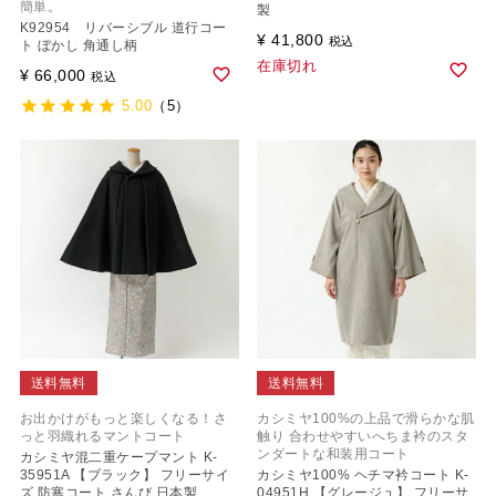
簡単。
製
K92954 リバーシブル 道行コー
¥
41,800
税込
ト ぼかし 角通し柄
在庫切れ
¥
66,000
税込
5.00
（5）
送料無料
送料無料
お出かけがもっと楽しくなる！さ
カシミヤ100%の上品で滑らかな肌
っと羽織れるマントコート
触り 合わせやすいへちま衿のスタ
ンダートな和装用コート
カシミヤ混二重ケープマント K-
35951A 【ブラック】 フリーサイ
カシミヤ100% ヘチマ衿コート K-
ズ 防寒コート さんび 日本製
04951H 【グレージュ】 フリーサ