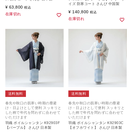
イズ 防寒コート さんび 中国製
¥
63,800
税込
¥
140,800
税込
在庫切れ
在庫切れ
送料無料
送料無料
春先や秋口の肌寒い時期の塵避
春先や秋口の肌寒い時期の塵避
け・日よけとして便利 スッキリと
け・日よけとして便利 スッキリと
した柄で年代を問わずに合わせて
した柄で年代を問わずに合わせて
いただけます
いただけます
羽織 ボイルシャンタン K92903F
羽織 ボイルシャンタン K92903C
【パープル】 さんび 日本製
【オフホワイト】 さんび 日本製