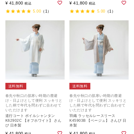
¥
41,800
¥
41,800
税込
税込
5.00
（1）
5.00
（1）
送料無料
送料無料
春先や秋口の肌寒い時期の塵避
春先や秋口の肌寒い時期の塵避
け・日よけとして便利 スッキリと
け・日よけとして便利 スッキリと
した柄で年代を問わずに合わせて
した柄で年代を問わずに合わせて
いただけます
いただけます
道行コート ボイルシャンタン
羽織 ラッセルレースリース
K62902C 【オフホワイト】 さん
K45903B 【ベージュ】 さんび 日
び 日本製
本製
¥
41,800
¥
41,800
税込
税込