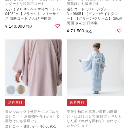
ンダートな和装用コート
塵除けにも最適です
カシミヤ100% ヘチマ衿コート K-
道行コート リバーシブル
04951A 【ブラック】 フリーサイ
No.96951 【ピンク/ライトグレ
ズ 防寒コート さんび 中国製
ー】 【グリーン/クリーム】 2配色
両面 さんび 日本製
¥
140,800
税込
¥
71,500
税込
送料無料
送料無料
東レシルックを使用たシンプルな
春先や秋口の肌寒い時期の塵避
道行コート お着物を汚れから守る
け・日よけとして便利 スッキリと
塵除けにも最適です
した柄で年代を問わずに合わせて
いただけます
道行コート 刺しゅう No.66951