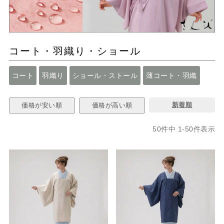
コート・羽織り・ショール
コート
羽織り
ショール・ストール
薄コート・羽織
新着順
価格が安い順
価格が高い順
50
件中
1
-
50
件表示