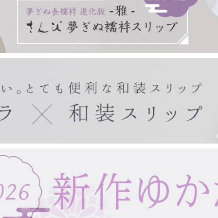
きもの・ゆかた・帯
東レシルック(袷)
東レシルック(単衣)
東レシルック(美來)
東レシルック(夏)
扇子・手拭い・ガーゼ
東レシルック(訪問着)
デニムきもの
袴
帯
ゆかた
ゆかた帯
ゆかた小物
紙扇子
布扇子
婦人用扇子
紳士用扇子
宇野千代
浮世絵
手拭い
タペストリー棒
ガーゼ製品