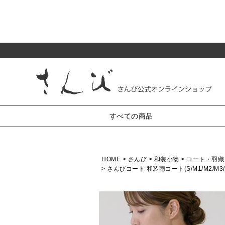
すべての商品
HOME
さんび
和装小物
コート・羽織
純和装小物
がま口
さんびコート 和装雨コート(S/M1/M2/M3
半衿
小銭入れ・丸型3.3寸
帯〆
帯揚
帯留・三分紐・末広
小銭入れ・丸型2.5寸
かんざし・髪飾り・櫛
小銭入れ・角型2.5寸
小銭入れ・ミニ1.8寸
羽織紐
草履・バッグ
化粧ポーチ・4.5寸
七五三
リング付ポーチ・5.5寸