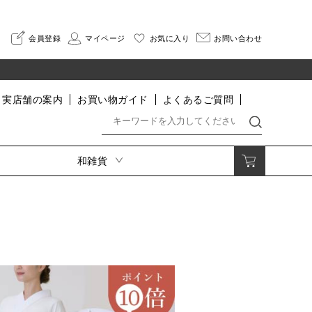
会員登録
マイページ
お気に入り
お問い合わせ
実店舗の案内
お買い物ガイド
よくあるご質問
和雑貨
着付小物・肌着・足袋・寝巻
印伝
着付小物
さんびオリジナル印伝
肌着・インナー
HISOCA
足袋
そよか
割烹着
寝巻
なごみ
便利グッズ
長財布
二つ折り財布
小銭入れ・ポーチ
名刺入れ・カードケース