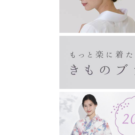
印鑑ケース
眼鏡ケース
チョークポーチ
ペンケース
親子がま口
宝石入れ
財布
長襦袢・き楽っく
がま口バッグ・ベルト
フクレ織のがま口
リバティ柄のがま口
夢ぎぬ長襦袢
夢ぎぬ襦袢スリップ
長襦袢（夢ぎぬお仕立て付き）
き楽っく
浅草文庫
長財布
二つ折り財布
名刺入れ・カードケース
ピーターラビット
その他
その他
収納・リビング
甚平・作務衣
袢纏
雑貨
ホームウエア
男物
東袋
バッグ
マスク
お香・線香
お土産