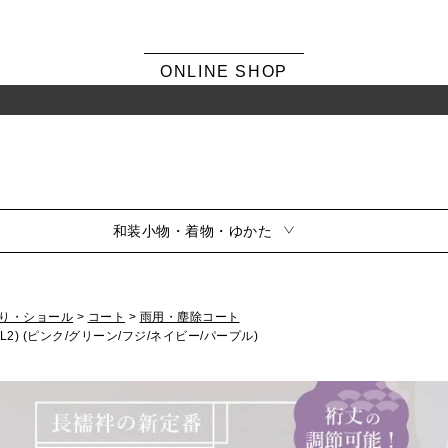
ONLINE SHOP
和装小物・着物・ゆかた
り・ショール
コート
雨用・塵除コート
シーンから選ぶ
風呂敷・ふくさ
/L2) (ピンク/グリーン/フジ/ネイビー/パープル)
振袖
素材から選ぶ
留袖
訪問着・色無地
サイズから選ぶ
小紋・紬
夏用
シリーズから選ぶ
喪服
風呂敷雑貨
ふくさ