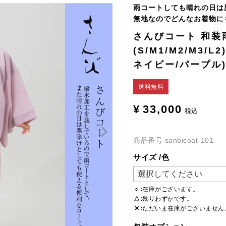
雨コートしても晴れの日は
無地なのでどんなお着物に
さんびコート 和装
(S/M1/M2/M3/
ネイビー/パープル
送料無料
¥
33,000
税込
商品番号
sanbicoat-101
サイズ
色
○
在庫がございます。
△
残りわずかです。
✕
ただいま在庫がございません