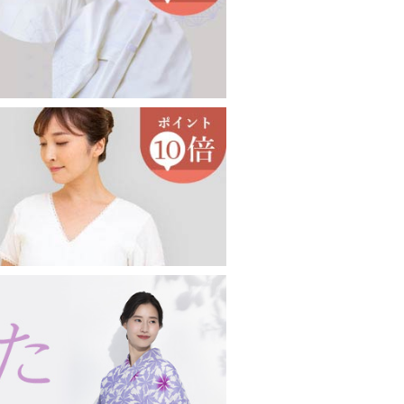
印鑑ケース
眼鏡ケース
キーホルダー・キーケース
コート・羽織り・ショール
その他アクセサリー
女性向け
男性向け
コート
羽織り
薄コート・羽織
ショール・ストール
念珠・数珠
女性用
男性用
ブレスレット
念珠入れ