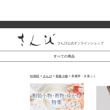
すべての商品
HOME
さんび
和装小物
長襦袢・き楽っく
純和装小物
がま口
半衿
小銭入れ・丸型3.3寸
帯〆
帯揚
帯留・三分紐・末広
小銭入れ・丸型2.5寸
かんざし・髪飾り・櫛
小銭入れ・角型2.5寸
小銭入れ・ミニ1.8寸
羽織紐
草履・バッグ
化粧ポーチ・4.5寸
七五三
リング付ポーチ・5.5寸