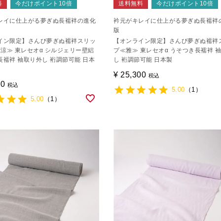
料
今だけポイント10倍
送料無料
今だけポイント10倍
レイに仕上がる夢ぎぬ長襦袢の進化
衿元がキレイに仕上がる夢ぎぬ長襦袢
版
イン限定】さんび夢ぎぬ襦袢スリッ
【オンライン限定】さんび夢ぎぬ襦袢
≪涼≫ 東レセオα シルジェリー壁絽
プ≪雅≫ 東レセオα うそつき長襦袢 
長襦袢 袖取り外し 裄調節可能 日本
し 裄調節可能 日本製
¥
25,300
税込
00
税込
5.00
（1）
5.00
（1）