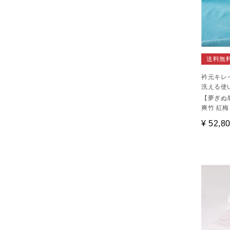
送料無
衿元キレ
洗える使
【夢ぎぬ
爽竹 紅梅
¥
52,8