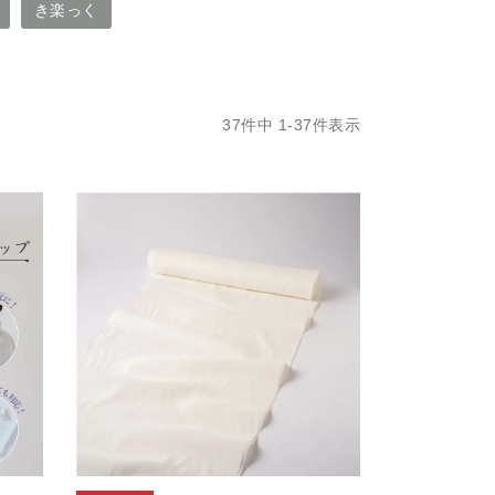
き楽っく
37
件中
1
-
37
件表示