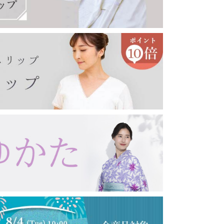
印鑑ケース
眼鏡ケース
キーホルダー・キーケース
コート・羽織り・ショール
その他アクセサリー
女性向け
男性向け
コート
羽織り
薄コート・羽織
ショール・ストール
念珠・数珠
女性用
男性用
ブレスレット
念珠入れ