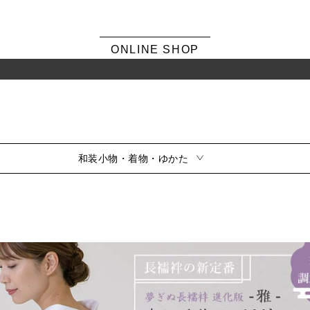
ONLINE SHOP
和装小物・着物・ゆかた
シーンから選ぶ
風呂敷・ふくさ
振袖
素材から選ぶ
留袖
訪問着・色無地
サイズから選ぶ
小紋・紬
夏用
シリーズから選ぶ
喪服
風呂敷雑貨
ふくさ