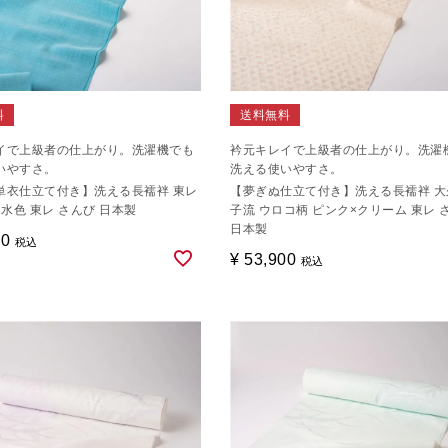
料
送料無料
イで上級者の仕上がり。洗濯機でも
衿元キレイで上級者の仕上がり。洗濯
いやすさ。
洗える使いやすさ。
単衣仕立て付き】洗える長襦袢 東レ
【夢ぎぬ仕立て付き】洗える長襦袢 大
 水色 東レ さんび 日本製
子流 ウロコ柄 ピンク×クリーム 東レ 
日本製
00
税込
¥
53,900
税込