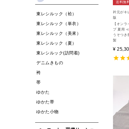
送料無
衿元がキ
東レシルック（袷）
版
東レシルック（単衣）
【オンラ
プ 夏用 
東レシルック（美來）
うそつき
製
東レシルック（夏）
¥
25,3
東レシルック(訪問着)
デニムきもの
袴
帯
ゆかた
ゆかた帯
ゆかた小物