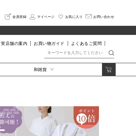
会員登録
マイページ
お気に入り
お問い合わせ
実店舗の案内
お買い物ガイド
よくあるご質問
和雑貨
着付小物・肌着・足袋・寝巻
印伝
着付小物
さんびオリジナル印伝
肌着・インナー
HISOCA
足袋
そよか
割烹着
寝巻
なごみ
便利グッズ
長財布
二つ折り財布
小銭入れ・ポーチ
名刺入れ・カードケース