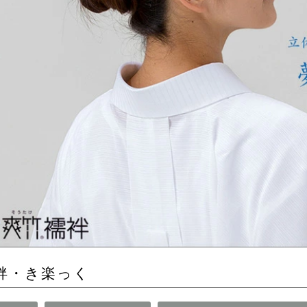
袢・き楽っく