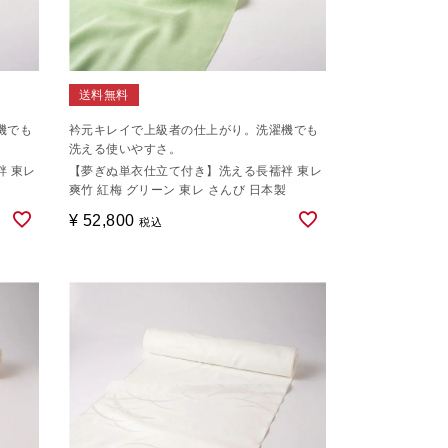
送料無料
機でも
衿元キレイで上級者の仕上がり。洗濯機でも
洗える使いやすさ。
 東レ
【夢ぎぬ単衣仕立て付き】洗える長襦袢 東レ
爽竹 紅梅 グリーン 東レ さんび 日本製
¥
52,800
税込