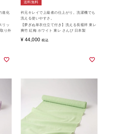
送料無料
の進化
衿元キレイで上級者の仕上がり。洗濯機でも
洗える使いやすさ。
スリッ
【夢ぎぬ単衣仕立て付き】洗える長襦袢 東レ
袖取り外
爽竹 紅梅 ホワイト 東レ さんび 日本製
¥
44,000
税込