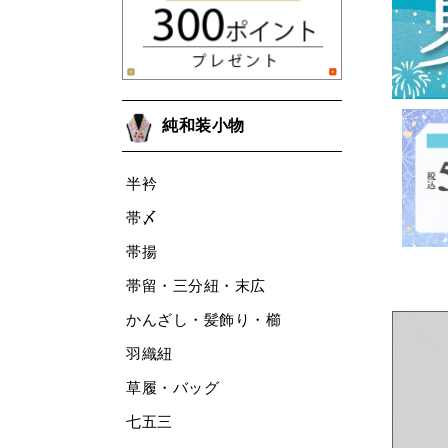
純和装小物
半衿
帯〆
帯揚
帯留・三分紐・末広
かんざし・髪飾り・櫛
羽織紐
草履・バッグ
七五三