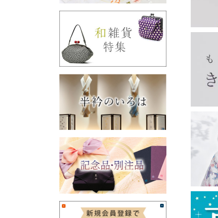
印鑑ケース
眼鏡ケース
チョークポーチ
ペンケース
親子がま口
宝石入れ
財布
長襦袢・き楽っく
がま口バッグ・ベルト
フクレ織のがま口
リバティ柄のがま口
夢ぎぬ長襦袢
夢ぎぬ襦袢スリップ
長襦袢（夢ぎぬお仕立て付き）
き楽っく
浅草文庫
長財布
二つ折り財布
名刺入れ・カードケース
ピーターラビット
その他
その他
収納・リビング
甚平・作務衣
袢纏
雑貨
ホームウエア
男物
東袋
バッグ
マスク
お香・線香
お土産