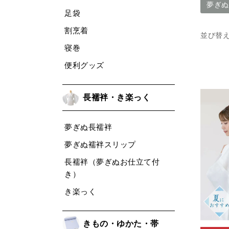
夢ぎぬ
足袋
割烹着
並び替
寝巻
便利グッズ
長襦袢・き楽っく
夢ぎぬ長襦袢
夢ぎぬ襦袢スリップ
長襦袢（夢ぎぬお仕立て付
き）
き楽っく
きもの・ゆかた・帯