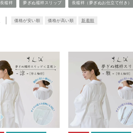
長襦袢
夢ぎぬ襦袢スリップ
長襦袢（夢ぎぬお仕立て付き）
え
価格が安い順
価格が高い順
新着順