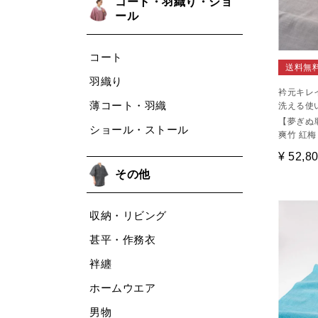
コート・羽織り・ショ
ール
コート
送料無
羽織り
衿元キレ
薄コート・羽織
洗える使
【夢ぎぬ
ショール・ストール
爽竹 紅梅
¥
52,8
その他
収納・リビング
甚平・作務衣
袢纏
ホームウエア
男物