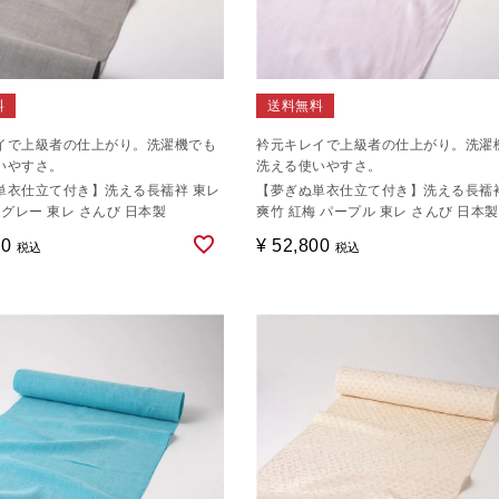
料
送料無料
イで上級者の仕上がり。洗濯機でも
衿元キレイで上級者の仕上がり。洗濯
いやすさ。
洗える使いやすさ。
単衣仕立て付き】洗える長襦袢 東レ
【夢ぎぬ単衣仕立て付き】洗える長襦袢
 グレー 東レ さんび 日本製
爽竹 紅梅 パープル 東レ さんび 日本製
00
¥
52,800
税込
税込