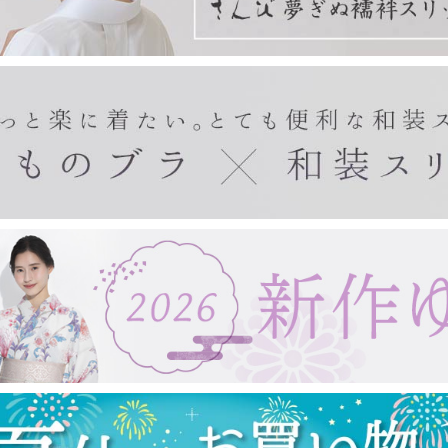
きもの・ゆかた・帯
東レシルック(袷)
東レシルック(単衣)
東レシルック(美來)
東レシルック(夏)
扇子・手拭い・ガーゼ
東レシルック(訪問着)
デニムきもの
袴
帯
ゆかた
ゆかた帯
ゆかた小物
紙扇子
布扇子
婦人用扇子
紳士用扇子
宇野千代
浮世絵
手拭い
タペストリー棒
ガーゼ製品