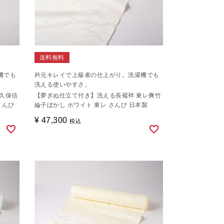
送料無料
機でも
衿元キレイで上級者の仕上がり。洗濯機でも
洗える使いやすさ。
久保信
【夢ぎぬ仕立て付き】洗える長襦袢 東レ爽竹
さんび
綸子ぼかし ホワイト 東レ さんび 日本製
¥
47,300
税込