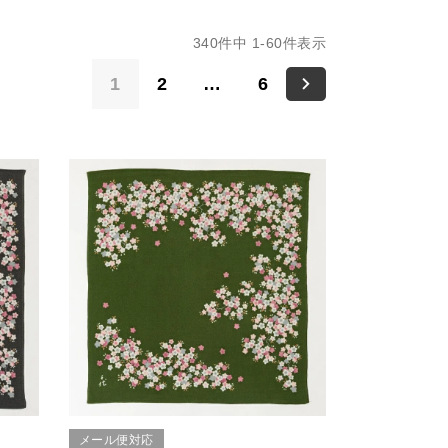
340
件中
1
-
60
件表示
1
2
…
6
メール便対応