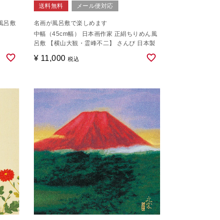
送料無料
メール便対応
風呂敷
名画が風呂敷で楽しめます
】
中幅（45cm幅） 日本画作家 正絹ちりめん風
呂敷 【横山大観・霊峰不二】 さんび 日本製
¥
11,000
税込