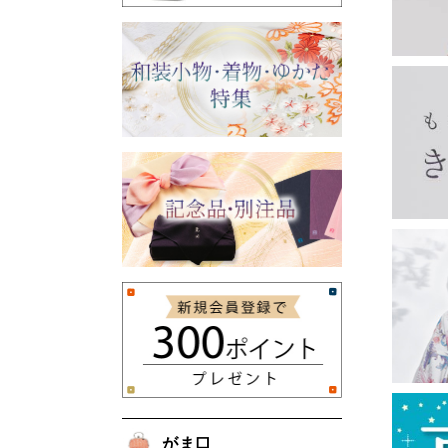
印鑑ケース
眼鏡ケース
チョークポーチ
ペンケース
親子がま口
宝石入れ
財布
長襦袢・き楽っく
がま口バッグ・ベルト
フクレ織のがま口
リバティ柄のがま口
夢ぎぬ長襦袢
夢ぎぬ襦袢スリップ
長襦袢（夢ぎぬお仕立て付き）
き楽っく
浅草文庫
長財布
二つ折り財布
名刺入れ・カードケース
ピーターラビット
その他
その他
収納・リビング
甚平・作務衣
袢纏
雑貨
ホームウエア
男物
東袋
バッグ
マスク
お香・線香
お土産
がま口