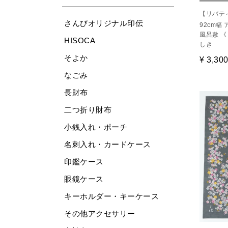
【リバテ
さんびオリジナル印伝
92cm幅
風呂敷 《 
HISOCA
しき
そよか
¥
3,30
なごみ
長財布
二つ折り財布
小銭入れ・ポーチ
名刺入れ・カードケース
印鑑ケース
眼鏡ケース
キーホルダー・キーケース
その他アクセサリー