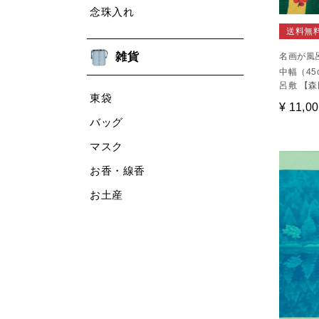
念珠入れ
送料無
雑貨
名画が風
中幅（45
呂敷 【
東袋
¥
11,0
バッグ
マスク
お香・線香
お土産