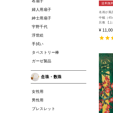
布扇子
送料無
婦人用扇子
名画が風
紳士用扇子
中幅（45
呂敷 【上
宇野千代
¥
11,0
浮世絵
手拭い
タペストリー棒
ガーゼ製品
念珠・数珠
女性用
男性用
ブレスレット