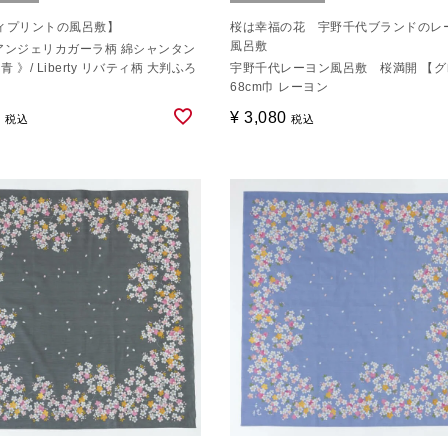
ィプリントの風呂敷】
桜は幸福の花 宇野千代ブランドのレ
風呂敷
 アンジェリカガーラ柄 綿シャンタン
青 》/ Liberty リバティ柄 大判ふろ
宇野千代レーヨン風呂敷 桜満開 【グ
68cm巾 レーヨン
0
¥
3,080
税込
税込