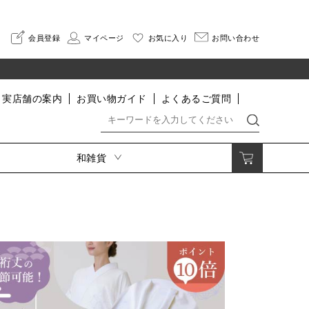
会員登録
マイページ
お気に入り
お問い合わせ
実店舗の案内
お買い物ガイド
よくあるご質問
和雑貨
着付小物・肌着・足袋・寝巻
印伝
着付小物
さんびオリジナル印伝
肌着・インナー
HISOCA
足袋
そよか
割烹着
寝巻
なごみ
便利グッズ
長財布
二つ折り財布
小銭入れ・ポーチ
名刺入れ・カードケース