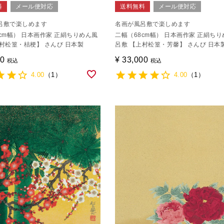
料
メール便対応
送料無料
メール便対応
呂敷で楽しめます
名画が風呂敷で楽しめます
cm幅） 日本画作家 正絹ちりめん風
二幅（68cm幅） 日本画作家 正絹ち
村松篁・桔梗】 さんび 日本製
呂敷 【上村松篁・芳馨】 さんび 日本
00
¥
33,000
税込
税込
4.00
（1）
4.00
（1）