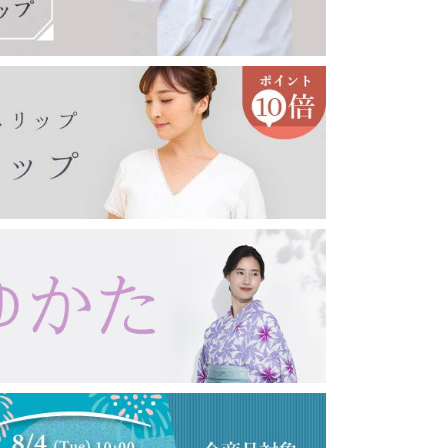
印鑑ケース
眼鏡ケース
キーホルダー・キーケース
コート・羽織り・ショール
その他アクセサリー
女性向け
男性向け
コート
羽織り
薄コート・羽織
ショール・ストール
念珠・数珠
女性用
男性用
ブレスレット
念珠入れ