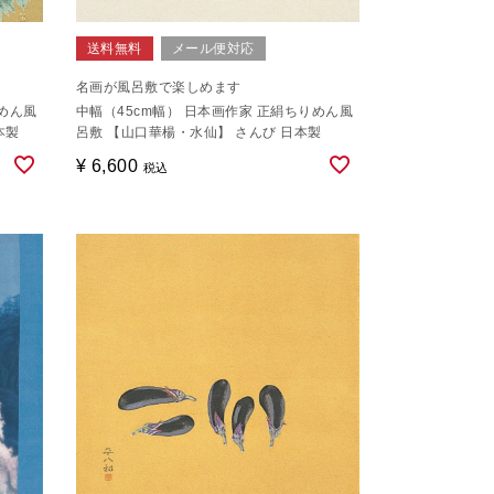
送料無料
メール便対応
名画が風呂敷で楽しめます
りめん風
中幅（45cm幅） 日本画作家 正絹ちりめん風
本製
呂敷 【山口華楊・水仙】 さんび 日本製
¥
6,600
税込