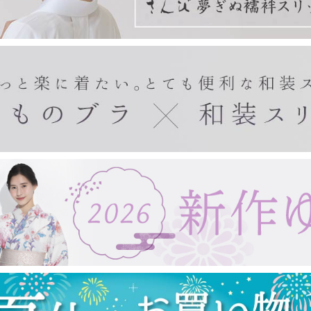
きもの・ゆかた・帯
東レシルック(袷)
東レシルック(単衣)
東レシルック(美來)
東レシルック(夏)
扇子・手拭い・ガーゼ
東レシルック(訪問着)
デニムきもの
袴
帯
ゆかた
ゆかた帯
ゆかた小物
紙扇子
布扇子
婦人用扇子
紳士用扇子
宇野千代
浮世絵
手拭い
タペストリー棒
ガーゼ製品