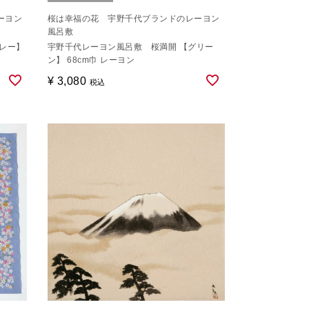
ーヨン
桜は幸福の花 宇野千代ブランドのレーヨン
風呂敷
レー】
宇野千代レーヨン風呂敷 桜満開 【グリー
ン】 68cm巾 レーヨン
¥
3,080
税込