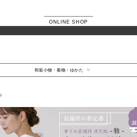
ONLINE SHOP
和装小物・着物・ゆかた
ぶ
シーンから選ぶ
風呂敷・ふくさ
振袖
素材から選ぶ
留袖
訪問着・色無地
サイズから選ぶ
小紋・紬
夏用
シリーズから選ぶ
喪服
風呂敷雑貨
ふくさ