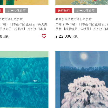
料
メール便対応
送料無料
メール便対応
呂敷で楽しめます
名画が風呂敷で楽しめます
cm幅） 日本画作家 正絹ちりめん風
二幅（68cm幅） 日本画作家 正絹ち
森田りえ子・松竹梅】 さんび 日本製
呂敷 【松尾敏男・朱牡丹】 さんび 日
00
¥
22,000
税込
税込