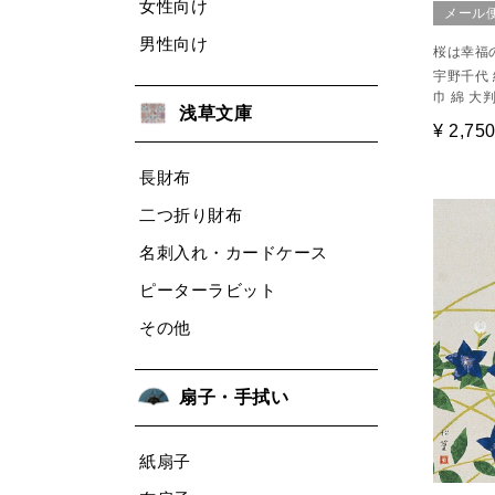
女性向け
メール
男性向け
桜は幸福
宇野千代 
巾 綿 大
浅草文庫
¥
2,75
長財布
二つ折り財布
名刺入れ・カードケース
ピーターラビット
その他
扇子・手拭い
紙扇子