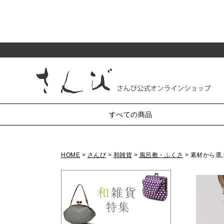
すべての商品
HOME
さんび
和雑貨
風呂敷・ふくさ
素材から選
純和装小物
がま口
半衿
小銭入れ・丸型3.3寸
帯〆
帯揚
帯留・三分紐・末広
小銭入れ・丸型2.5寸
かんざし・髪飾り・櫛
小銭入れ・角型2.5寸
小銭入れ・ミニ1.8寸
羽織紐
草履・バッグ
化粧ポーチ・4.5寸
七五三
リング付ポーチ・5.5寸