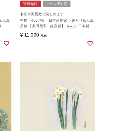
送料無料
メール便対応
名画が風呂敷で楽しめます
りめん風
中幅（45cm幅） 日本画作家 正絹ちりめん風
製
呂敷 【奥田元宋・紅富嶽】 さんび 日本製
¥
11,000
税込