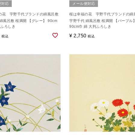
便対応
メール便対応
の花 宇野千代ブランドの綿風呂敷
桜は幸福の花 宇野千代ブランドの綿
綿風呂敷 桜満開 【グレー】 90cm
宇野千代 綿風呂敷 桜満開 【パープル
判ふろしき
90cm巾 綿 大判ふろしき
0
¥
2,750
税込
税込