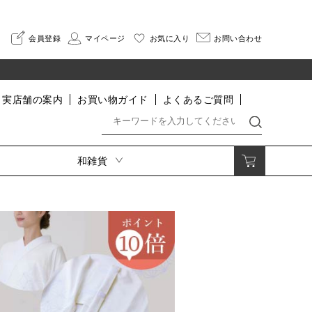
会員登録
マイページ
お気に入り
お問い合わせ
実店舗の案内
お買い物ガイド
よくあるご質問
和雑貨
着付小物・肌着・足袋・寝巻
印伝
着付小物
さんびオリジナル印伝
肌着・インナー
HISOCA
足袋
そよか
割烹着
寝巻
なごみ
便利グッズ
長財布
二つ折り財布
小銭入れ・ポーチ
名刺入れ・カードケース