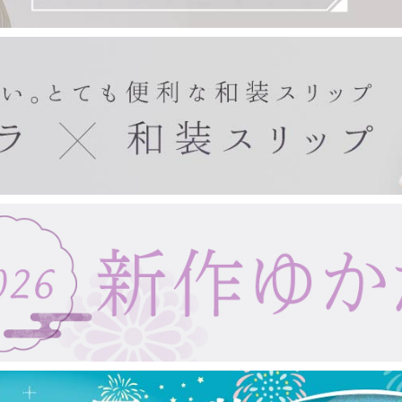
きもの・ゆかた・帯
東レシルック(袷)
東レシルック(単衣)
東レシルック(美來)
東レシルック(夏)
扇子・手拭い・ガーゼ
東レシルック(訪問着)
デニムきもの
袴
帯
ゆかた
ゆかた帯
ゆかた小物
紙扇子
布扇子
婦人用扇子
紳士用扇子
宇野千代
浮世絵
手拭い
タペストリー棒
ガーゼ製品