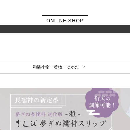
ONLINE SHOP
和装小物・着物・ゆかた
シーンから選ぶ
風呂敷・ふくさ
振袖
素材から選ぶ
留袖
訪問着・色無地
サイズから選ぶ
小紋・紬
夏用
シリーズから選ぶ
喪服
風呂敷雑貨
ふくさ