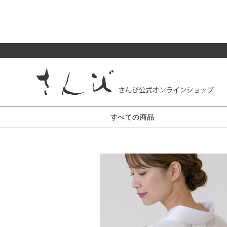
すべての商品
純和装小物
がま口
半衿
小銭入れ・丸型3.3寸
帯〆
帯揚
帯留・三分紐・末広
小銭入れ・丸型2.5寸
かんざし・髪飾り・櫛
小銭入れ・角型2.5寸
小銭入れ・ミニ1.8寸
羽織紐
草履・バッグ
化粧ポーチ・4.5寸
七五三
リング付ポーチ・5.5寸