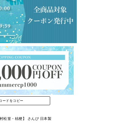
コードをコピー
上村松篁・桔梗】 さんび 日本製