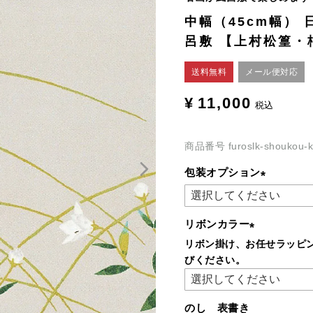
中幅（45cm幅）
呂敷 【上村松篁・
送料無料
メール便対応
¥
11,000
税込
商品番号
furoslk-shoukou-k
包装オプション
(必
須)
リボンカラー
リボン掛け、お任せラッピ
(必
びください。
須)
のし 表書き