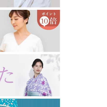
印鑑ケース
眼鏡ケース
キーホルダー・キーケース
コート・羽織り・ショール
その他アクセサリー
女性向け
男性向け
コート
羽織り
薄コート・羽織
ショール・ストール
念珠・数珠
女性用
男性用
ブレスレット
念珠入れ