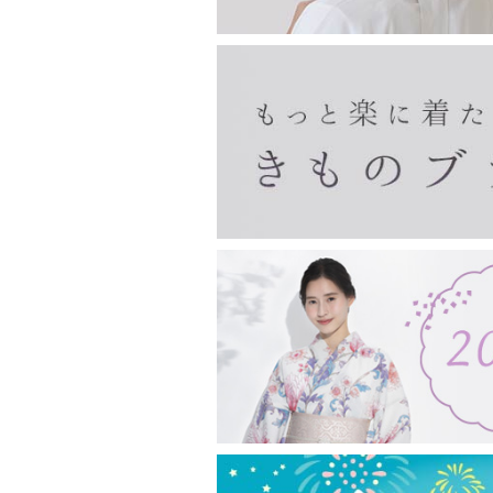
印鑑ケース
眼鏡ケース
チョークポーチ
ペンケース
親子がま口
宝石入れ
財布
長襦袢・き楽っく
がま口バッグ・ベルト
フクレ織のがま口
リバティ柄のがま口
夢ぎぬ長襦袢
夢ぎぬ襦袢スリップ
長襦袢（夢ぎぬお仕立て付き）
き楽っく
浅草文庫
長財布
二つ折り財布
名刺入れ・カードケース
ピーターラビット
その他
その他
収納・リビング
甚平・作務衣
袢纏
雑貨
ホームウエア
男物
東袋
バッグ
マスク
お香・線香
お土産