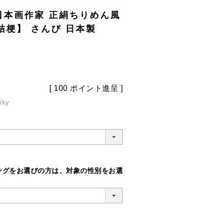
 日本画作家 正絹ちりめん風
桔梗】 さんび 日本製
[
100
ポイント進呈 ]
iky
ングをお選びの方は、対象の性別をお選