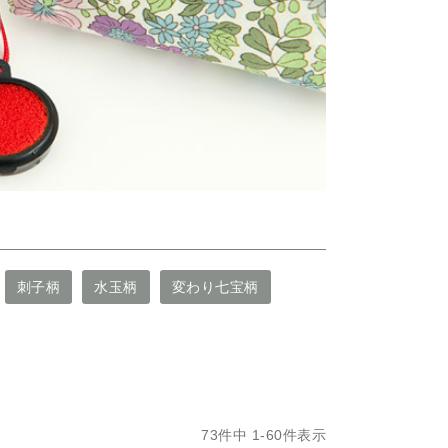
刺子柄
水玉柄
変わり七宝柄
73
件中
1
-
60
件表示