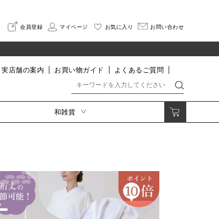
会員登録
マイページ
お気に入り
お問い合わせ
実店舗の案内
お買い物ガイド
よくあるご質問
和雑貨
着付小物・肌着・足袋・寝巻
印伝
着付小物
さんびオリジナル印伝
肌着・インナー
HISOCA
足袋
そよか
割烹着
寝巻
なごみ
便利グッズ
長財布
二つ折り財布
小銭入れ・ポーチ
名刺入れ・カードケース