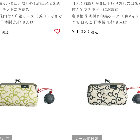
織りがま口】取り外しの出来る朱肉
【ふくれ織りがま口】取り外しの出来
チギフトにお薦め
付きでプチギフトにお薦め
朱肉付き印鑑ケース《 緑 》/ がまぐ
唐草柄 朱肉付き印鑑ケース《 白×赤 》
 日本製 京都 さんび
ぐち はんこ 日本製 京都 さんび
0
¥
1,320
税込
税込
便対応
メール便対応