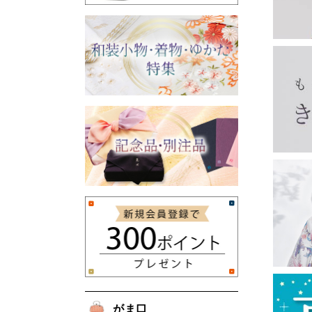
印鑑ケース
眼鏡ケース
チョークポーチ
ペンケース
親子がま口
宝石入れ
財布
長襦袢・き楽っく
がま口バッグ・ベルト
フクレ織のがま口
リバティ柄のがま口
夢ぎぬ長襦袢
夢ぎぬ襦袢スリップ
長襦袢（夢ぎぬお仕立て付き）
き楽っく
浅草文庫
長財布
二つ折り財布
名刺入れ・カードケース
ピーターラビット
その他
その他
収納・リビング
甚平・作務衣
袢纏
雑貨
ホームウエア
男物
東袋
バッグ
マスク
お香・線香
お土産
がま口