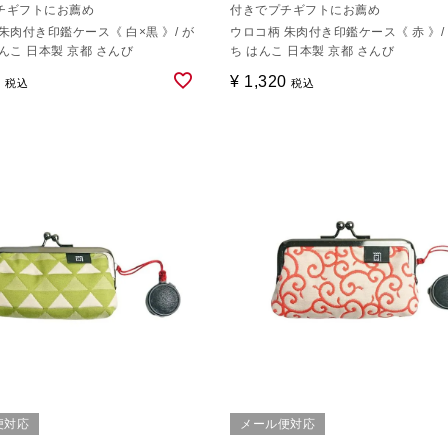
チギフトにお薦め
付きでプチギフトにお薦め
朱肉付き印鑑ケース《 白×黒 》/ が
ウロコ柄 朱肉付き印鑑ケース《 赤 》/
んこ 日本製 京都 さんび
ち はんこ 日本製 京都 さんび
0
¥
1,320
税込
税込
便対応
メール便対応