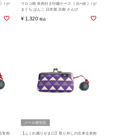
》/ が
ウロコ柄 朱肉付き印鑑ケース《 白×緑 》/ が
まぐち はんこ 日本製 京都 さんび
¥
1,320
税込
メール便対応
る朱肉
【ふくれ織りがま口】取り外しの出来る朱肉