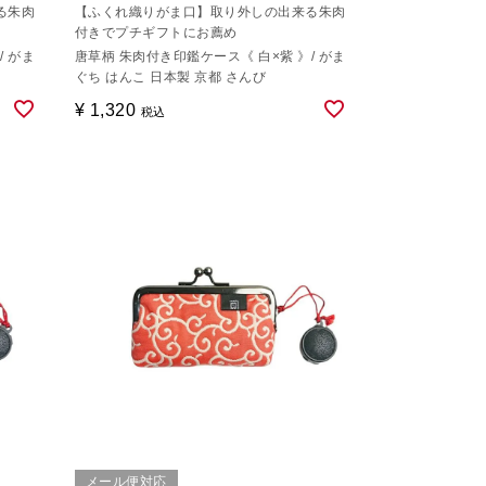
る朱肉
【ふくれ織りがま口】取り外しの出来る朱肉
付きでプチギフトにお薦め
/ がま
唐草柄 朱肉付き印鑑ケース《 白×紫 》/ がま
ぐち はんこ 日本製 京都 さんび
¥
1,320
税込
メール便対応