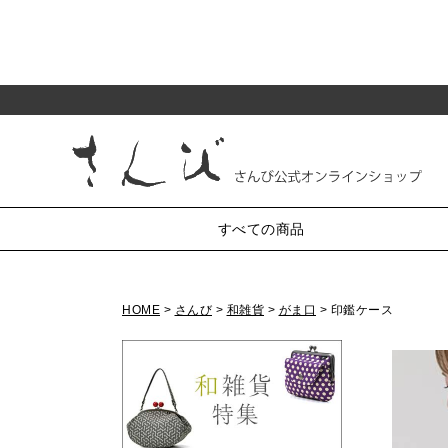
すべての商品
HOME
さんび
和雑貨
がま口
印鑑ケース
純和装小物
がま口
半衿
小銭入れ・丸型3.3寸
帯〆
帯揚
帯留・三分紐・末広
小銭入れ・丸型2.5寸
かんざし・髪飾り・櫛
小銭入れ・角型2.5寸
小銭入れ・ミニ1.8寸
羽織紐
草履・バッグ
化粧ポーチ・4.5寸
七五三
リング付ポーチ・5.5寸