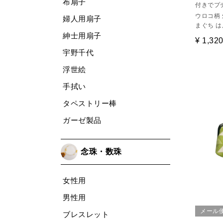
布扇子
付きでプ
ウロコ柄 
婦人用扇子
まぐち は
紳士用扇子
¥
1,32
宇野千代
浮世絵
手拭い
タペストリー棒
ガーゼ製品
念珠・数珠
女性用
男性用
メール
ブレスレット