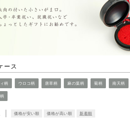
ケース
ィ柄
ウロコ柄
唐草柄
麻の葉柄
菊柄
南天柄
柄
え
価格が安い順
価格が高い順
新着順