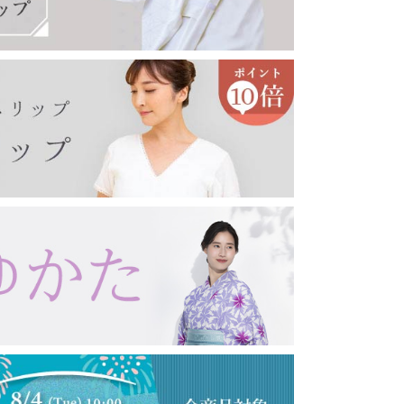
印鑑ケース
眼鏡ケース
キーホルダー・キーケース
コート・羽織り・ショール
その他アクセサリー
女性向け
男性向け
コート
羽織り
薄コート・羽織
ショール・ストール
念珠・数珠
女性用
男性用
ブレスレット
念珠入れ