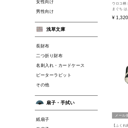
女性向け
ウロコ柄 
まぐち は
男性向け
¥
1,32
浅草文庫
長財布
二つ折り財布
名刺入れ・カードケース
ピーターラビット
その他
扇子・手拭い
メール
紙扇子
【ふくれ