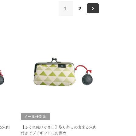
1
2
メール便対応
る朱肉
【ふくれ織りがま口】取り外しの出来る朱肉
付きでプチギフトにお薦め