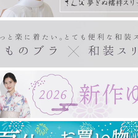
きもの・ゆかた・帯
東レシルック(袷)
東レシルック(単衣)
東レシルック(美來)
東レシルック(夏)
扇子・手拭い・ガーゼ
東レシルック(訪問着)
デニムきもの
袴
帯
ゆかた
ゆかた帯
ゆかた小物
紙扇子
布扇子
婦人用扇子
紳士用扇子
宇野千代
浮世絵
手拭い
タペストリー棒
ガーゼ製品