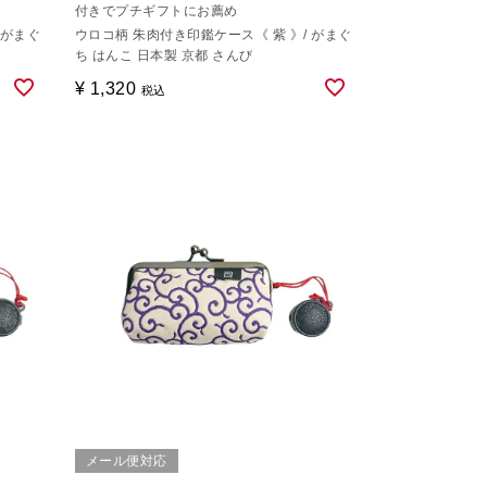
付きでプチギフトにお薦め
 がまぐ
ウロコ柄 朱肉付き印鑑ケース《 紫 》/ がまぐ
ち はんこ 日本製 京都 さんび
¥
1,320
税込
メール便対応