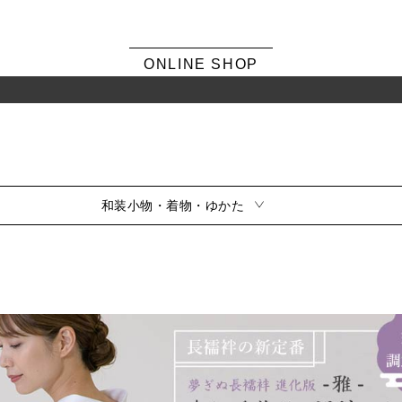
ONLINE SHOP
和装小物・着物・ゆかた
シーンから選ぶ
風呂敷・ふくさ
振袖
素材から選ぶ
留袖
訪問着・色無地
サイズから選ぶ
小紋・紬
夏用
シリーズから選ぶ
喪服
風呂敷雑貨
ふくさ