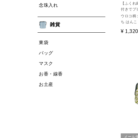
【ふくれ
念珠入れ
付きでプ
ウロコ柄 
ち はんこ
雑貨
¥
1,32
東袋
バッグ
マスク
お香・線香
お土産
メール