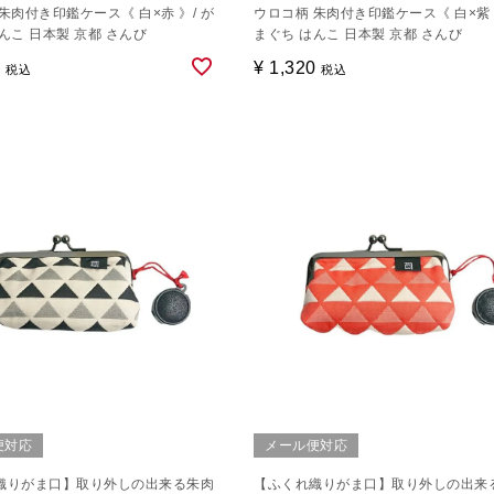
朱肉付き印鑑ケース《 白×赤 》/ が
ウロコ柄 朱肉付き印鑑ケース《 白×紫 
んこ 日本製 京都 さんび
まぐち はんこ 日本製 京都 さんび
0
¥
1,320
税込
税込
便対応
メール便対応
織りがま口】取り外しの出来る朱肉
【ふくれ織りがま口】取り外しの出来