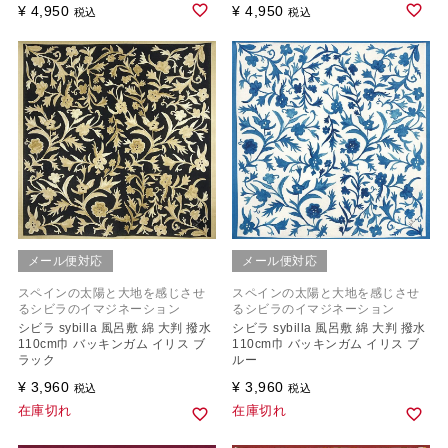
¥
4,950
¥
4,950
税込
税込
メール便対応
メール便対応
スペインの太陽と大地を感じさせ
スペインの太陽と大地を感じさせ
るシビラのイマジネーション
るシビラのイマジネーション
シビラ sybilla 風呂敷 綿 大判 撥水
シビラ sybilla 風呂敷 綿 大判 撥水
110cm巾 バッキンガム イリス ブ
110cm巾 バッキンガム イリス ブ
ラック
ルー
¥
3,960
¥
3,960
税込
税込
在庫切れ
在庫切れ