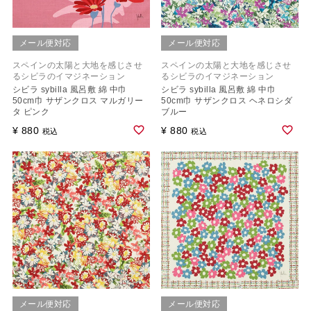
メール便対応
メール便対応
スペインの太陽と大地を感じさせ
スペインの太陽と大地を感じさせ
るシビラのイマジネーション
るシビラのイマジネーション
シビラ sybilla 風呂敷 綿 中巾
シビラ sybilla 風呂敷 綿 中巾
50cm巾 サザンクロス マルガリー
50cm巾 サザンクロス ヘネロシダ
タ ピンク
ブルー
¥
880
¥
880
税込
税込
メール便対応
メール便対応