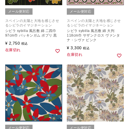
メール便対応
メール便対応
スペインの太陽と大地を感じさせ
スペインの太陽と大地を感じさせ
るシビラのイマジネーション
るシビラのイマジネーション
シビラ sybilla 風呂敷 綿 二四巾
シビラ sybilla 風呂敷 綿 大判
97cm巾 バッキンガム ポプリ 黒
118cm巾 サザンクロス ヴァンタ
ナ・シヴァ ピンク
¥
2,750
税込
¥
3,300
税込
在庫切れ
在庫切れ
メール便対応
メール便対応