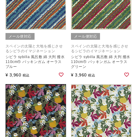
メール便対応
メール便対応
スペインの太陽と大地を感じさせ
スペインの太陽と大地を感じさせ
るシビラのイマジネーション
るシビラのイマジネーション
シビラ sybilla 風呂敷 綿 大判 撥水
シビラ sybilla 風呂敷 綿 大判 撥水
110cm巾 バッキンガム オーラス
110cm巾 バッキンガム オーラス
ブルー
グリーン
¥
3,960
¥
3,960
税込
税込