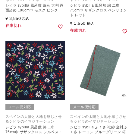
シビラ sybilla 風呂敷 綿麻 大判 両
シビラ sybilla 風呂敷 綿 二巾
面染め 108cm巾 モスク ピンク
75cm巾 サザンクロス ペンサミン
ト レッド
¥
3,850
税込
¥
1,650
税込
在庫切れ
在庫切れ
メール便対応
メール便対応
スペインの太陽と大地を感じさせ
スペインの太陽と大地を感じさせ
るシビラのイマジネーション
るシビラのイマジネーション
シビラ sybilla 風呂敷 綿 二巾
シビラ sybilla ふくさ 袱紗 金封ふ
75cm巾 サザンクロス シルベスト
くさ レーヨン ブルーグリーン 箱