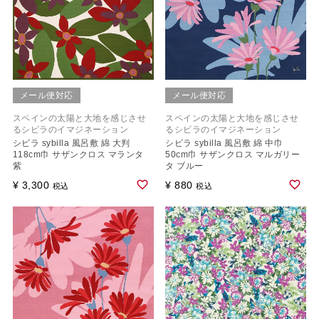
メール便対応
メール便対応
スペインの太陽と大地を感じさせ
スペインの太陽と大地を感じさせ
るシビラのイマジネーション
るシビラのイマジネーション
シビラ sybilla 風呂敷 綿 大判
シビラ sybilla 風呂敷 綿 中巾
118cm巾 サザンクロス マランタ
50cm巾 サザンクロス マルガリー
紫
タ ブルー
¥
3,300
¥
880
税込
税込