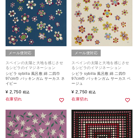
メール便対応
メール便対応
スペインの太陽と大地を感じさせ
スペインの太陽と大地を感じさせ
るシビラのイマジネーション
るシビラのイマジネーション
シビラ sybilla 風呂敷 綿 二四巾
シビラ sybilla 風呂敷 綿 二四巾
97cm巾 バッキンガム サーカス ネ
97cm巾 バッキンガム サーカス ベ
イビー
ージュ
¥
2,750
¥
2,750
税込
税込
在庫切れ
在庫切れ