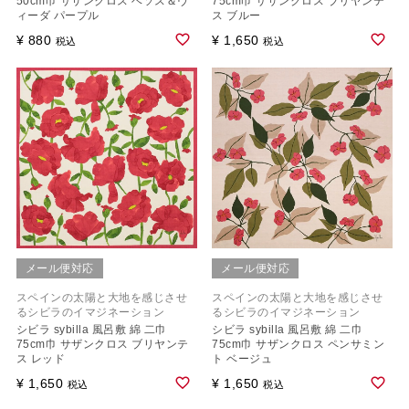
50cm巾 サザンクロス ベソス＆ヴ
75cm巾 サザンクロス ブリヤンテ
ィーダ パープル
ス ブルー
¥
880
¥
1,650
税込
税込
メール便対応
メール便対応
スペインの太陽と大地を感じさせ
スペインの太陽と大地を感じさせ
るシビラのイマジネーション
るシビラのイマジネーション
シビラ sybilla 風呂敷 綿 二巾
シビラ sybilla 風呂敷 綿 二巾
75cm巾 サザンクロス ブリヤンテ
75cm巾 サザンクロス ペンサミン
ス レッド
ト ベージュ
¥
1,650
¥
1,650
税込
税込