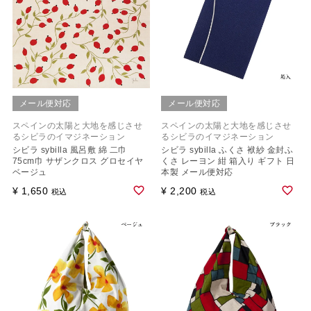
メール便対応
メール便対応
スペインの太陽と大地を感じさせ
スペインの太陽と大地を感じさせ
るシビラのイマジネーション
るシビラのイマジネーション
シビラ sybilla 風呂敷 綿 二巾
シビラ sybilla ふくさ 袱紗 金封ふ
75cm巾 サザンクロス グロセイヤ
くさ レーヨン 紺 箱入り ギフト 日
ベージュ
本製 メール便対応
¥
1,650
¥
2,200
税込
税込