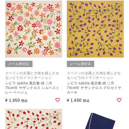
メール便対応
メール便対応
スペインの太陽と大地を感じさせ
スペインの太陽と大地を感じさせ
るシビラのイマジネーション
るシビラのイマジネーション
シビラ sybilla 風呂敷 綿 二巾
シビラ sybilla 風呂敷 綿 二巾
75cm巾 サザンクロス シルベスト
75cm巾 サザンクロス グロセイヤ
レー ベージュ
カーキ
¥
1,650
¥
1,650
税込
税込