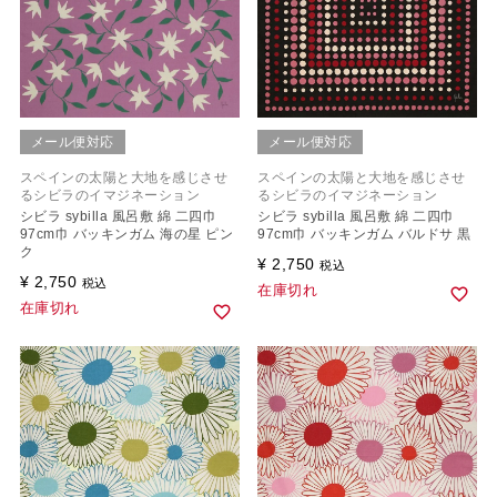
メール便対応
メール便対応
スペインの太陽と大地を感じさせ
スペインの太陽と大地を感じさせ
るシビラのイマジネーション
るシビラのイマジネーション
シビラ sybilla 風呂敷 綿 二四巾
シビラ sybilla 風呂敷 綿 二四巾
97cm巾 バッキンガム 海の星 ピン
97cm巾 バッキンガム バルドサ 黒
ク
¥
2,750
税込
¥
2,750
税込
在庫切れ
在庫切れ