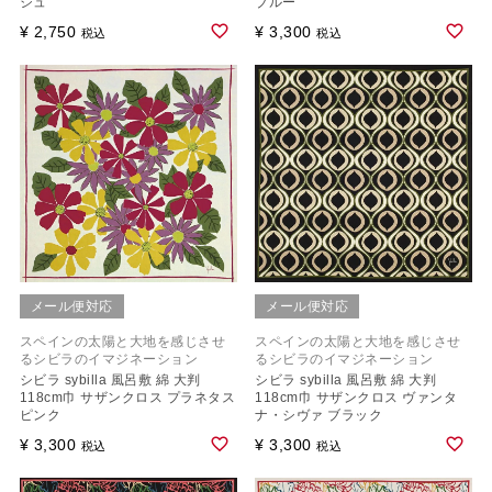
ジュ
ブルー
¥
2,750
¥
3,300
税込
税込
メール便対応
メール便対応
スペインの太陽と大地を感じさせ
スペインの太陽と大地を感じさせ
るシビラのイマジネーション
るシビラのイマジネーション
シビラ sybilla 風呂敷 綿 大判
シビラ sybilla 風呂敷 綿 大判
118cm巾 サザンクロス プラネタス
118cm巾 サザンクロス ヴァンタ
ピンク
ナ・シヴァ ブラック
¥
3,300
¥
3,300
税込
税込