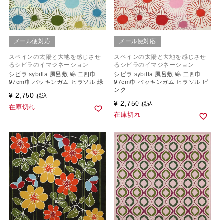
メール便対応
メール便対応
スペインの太陽と大地を感じさせ
スペインの太陽と大地を感じさせ
るシビラのイマジネーション
るシビラのイマジネーション
シビラ sybilla 風呂敷 綿 二四巾
シビラ sybilla 風呂敷 綿 二四巾
97cm巾 バッキンガム ヒラソル 緑
97cm巾 バッキンガム ヒラソル ピ
ンク
¥
2,750
税込
¥
2,750
税込
在庫切れ
在庫切れ