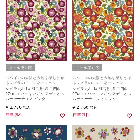
メール便対応
メール便対応
スペインの太陽と大地を感じさせ
スペインの太陽と大地を感じさせ
るシビラのイマジネーション
るシビラのイマジネーション
シビラ sybilla 風呂敷 綿 二四巾
シビラ sybilla 風呂敷 綿 二四巾
97cm巾 バッキンガム アディオス
97cm巾 バッキンガム アディオス
ムチャーチョス ピンク
ムチャーチョス オレンジ
¥
2,750
¥
2,750
税込
税込
在庫切れ
在庫切れ