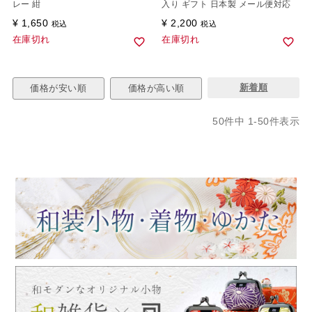
レー 紺
入り ギフト 日本製 メール便対応
¥
1,650
¥
2,200
税込
税込
在庫切れ
在庫切れ
新着順
価格が安い順
価格が高い順
50
件中
1
-
50
件表示