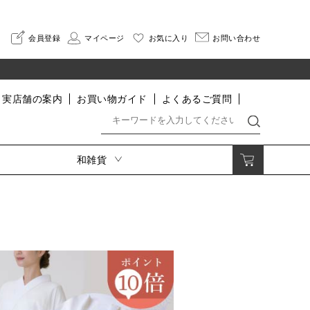
会員登録
マイページ
お気に入り
お問い合わせ
実店舗の案内
お買い物ガイド
よくあるご質問
和雑貨
着付小物・肌着・足袋・寝巻
印伝
着付小物
さんびオリジナル印伝
肌着・インナー
HISOCA
足袋
そよか
割烹着
寝巻
なごみ
便利グッズ
長財布
二つ折り財布
小銭入れ・ポーチ
名刺入れ・カードケース