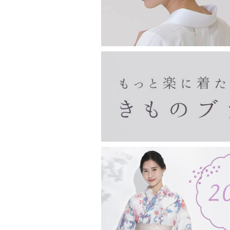
印鑑ケース
眼鏡ケース
チョークポーチ
ペンケース
親子がま口
宝石入れ
財布
長襦袢・き楽っく
がま口バッグ・ベルト
フクレ織のがま口
リバティ柄のがま口
夢ぎぬ長襦袢
夢ぎぬ襦袢スリップ
長襦袢（夢ぎぬお仕立て付き）
き楽っく
浅草文庫
長財布
二つ折り財布
名刺入れ・カードケース
ピーターラビット
その他
その他
収納・リビング
甚平・作務衣
袢纏
雑貨
ホームウエア
男物
東袋
バッグ
マスク
お香・線香
お土産