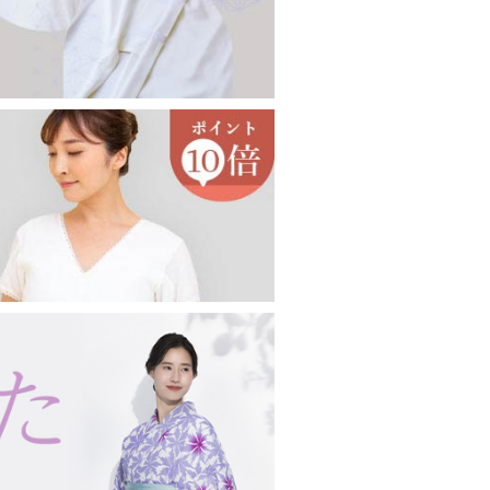
印鑑ケース
眼鏡ケース
キーホルダー・キーケース
コート・羽織り・ショール
その他アクセサリー
女性向け
男性向け
コート
羽織り
薄コート・羽織
ショール・ストール
念珠・数珠
女性用
男性用
ブレスレット
念珠入れ