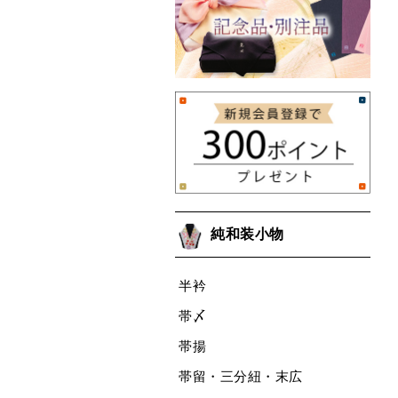
純和装小物
半衿
帯〆
帯揚
帯留・三分紐・末広