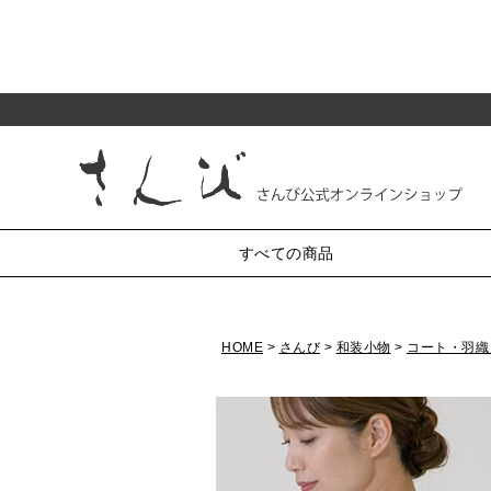
すべての商品
HOME
さんび
和装小物
コート・羽織
純和装小物
がま口
半衿
小銭入れ・丸型3.3寸
帯〆
帯揚
帯留・三分紐・末広
小銭入れ・丸型2.5寸
かんざし・髪飾り・櫛
小銭入れ・角型2.5寸
小銭入れ・ミニ1.8寸
羽織紐
草履・バッグ
化粧ポーチ・4.5寸
七五三
リング付ポーチ・5.5寸