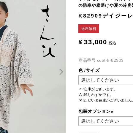
の防寒や塵避けや夏の冷房
K82909デイジー
送料無料
¥
33,000
税込
商品番号
coat-k-82909
色
サイズ
○
在庫がございます。
△
残りわずかです。
✕
ただいま在庫がございません
包装オプション
(必
須)