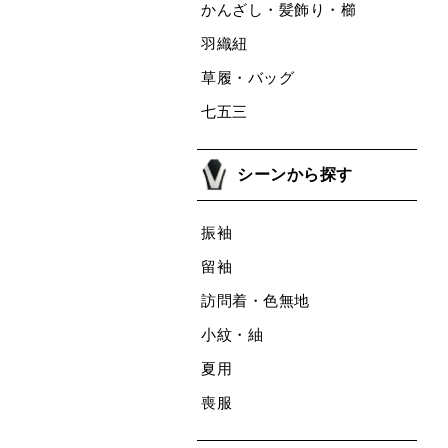
かんざし・髪飾り・櫛
羽織紐
草履・バッグ
七五三
シーンから探す
振袖
留袖
訪問着・色無地
小紋・紬
夏用
喪服