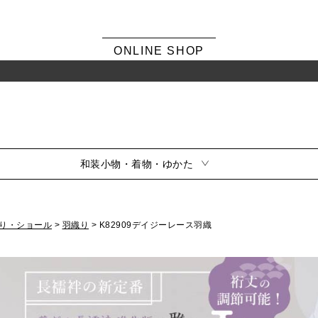
ONLINE SHOP
和装小物・着物・ゆかた
り・ショール
羽織り
K82909デイジーレース羽織
シーンから選ぶ
風呂敷・ふくさ
振袖
素材から選ぶ
留袖
訪問着・色無地
サイズから選ぶ
小紋・紬
夏用
シリーズから選ぶ
喪服
風呂敷雑貨
ふくさ