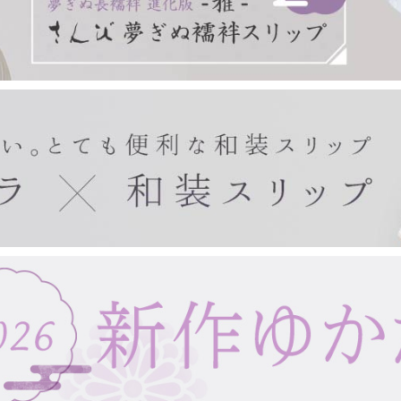
きもの・ゆかた・帯
東レシルック(袷)
東レシルック(単衣)
東レシルック(美來)
東レシルック(夏)
扇子・手拭い・ガーゼ
東レシルック(訪問着)
デニムきもの
袴
帯
ゆかた
ゆかた帯
ゆかた小物
紙扇子
布扇子
婦人用扇子
紳士用扇子
宇野千代
浮世絵
手拭い
タペストリー棒
ガーゼ製品