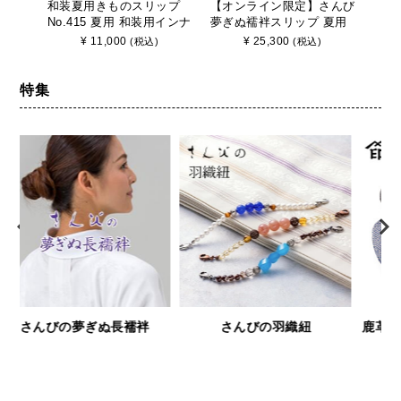
和装夏用きものスリップ
【オンライン限定】さんび
ブラ
No.415 夏用 和装用インナ
夢ぎぬ襦袢スリップ 夏用
着 【
ー さんび 日本製
≪涼≫ 東レセオα シルジ
り式
¥
11,000
¥
25,300
(税込)
(税込)
ェリー壁絽 うそつき長襦
袢 袖取り外し 裄調節可能
日本製
特集
鹿革と漆の財布＆小物「印傳
浅草文庫
屋シリーズ」