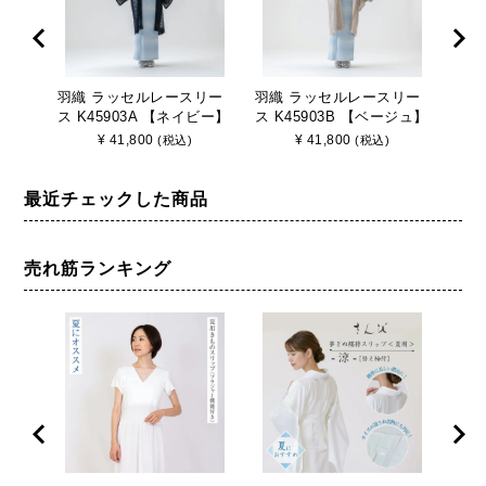
羽織 ラッセルレースリー
羽織 ラッセルレースリー
羽織
ス K45903A 【ネイビー】
ス K45903B 【ベージュ】
K92
さんび 日本製
さんび 日本製
ー】
¥
41,800
¥
41,800
(税込)
(税込)
最近チェックした商品
売れ筋ランキング