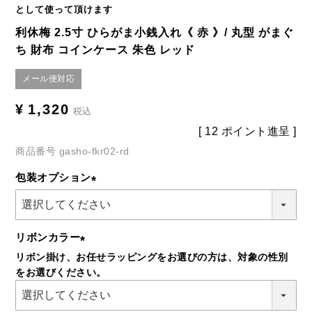
として使って頂けます
利休梅 2.5寸 ひらがま小銭入れ《 赤 》/ 丸型 がまぐ
ち 財布 コインケース 朱色 レッド
メール便対応
¥
1,320
税込
[
12
ポイント進呈 ]
商品番号
gasho-fkr02-rd
包装オプション
(必
須)
リボンカラー
リボン掛け、お任せラッピングをお選びの方は、対象の性別
(必
をお選びください。
須)