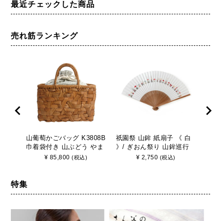
最近チェックした商品
売れ筋ランキング
山葡萄かごバッグ K3808B
祇園祭 山鉾 紙扇子 《 白
山葡
巾着袋付き 山ぶどう やま
》/ ぎおん祭り 山鉾巡行
巾着
ぶどう 手作り さんび
京都 さんび
ぶど
¥
85,800
¥
2,750
(税込)
(税込)
特集