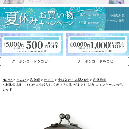
クーポンコードをコピー
クーポンコードをコピー
HOME
さんび
和雑貨
がま口
小銭入れ・丸型2.5寸
利休梅柄
利休梅 2.5寸 ひらがま小銭入れ《 赤 》/ 丸型 がまぐち 財布 コインケース 朱色
レッド