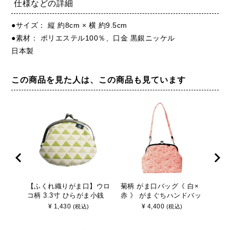
仕様などの詳細
●サイズ： 縦 約8cm × 横 約9.5cm
●素材： ポリエステル100％、口金 黒銀ニッケル
日本製
この商品を見た人は、この商品も見ています
【ふくれ織りがま口】ウロ
菊柄 がま口バッグ《 白×
刺子
コ柄 3.3寸 ひらがま小銭
赤 》 がまぐちハンドバッ
×紫
入れ《 白×緑 》/ がまぐち
グ 日本製 京都 さんび
ッグ
¥
1,430
¥
4,400
(税込)
(税込)
財布 コインケース グリー
ン