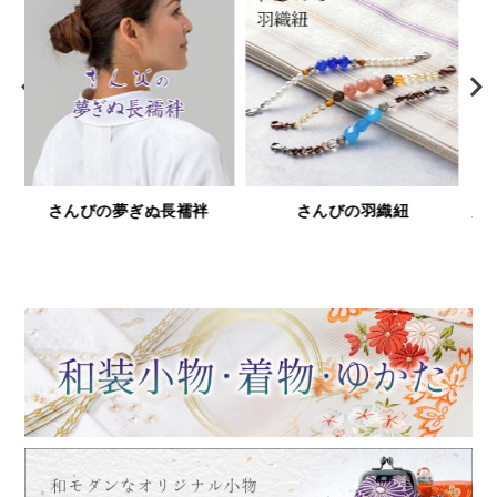
鹿革と漆の財布＆小物「印傳
浅草文庫
屋シリーズ」