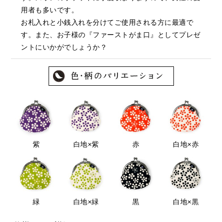
用者も多いです。
お札入れと小銭入れを分けてご使用される方に最適で
す。また、お子様の『ファーストがま口』としてプレゼ
ントにいかがでしょうか？
紫
白地×紫
赤
白地×赤
緑
白地×緑
黒
白地×黒