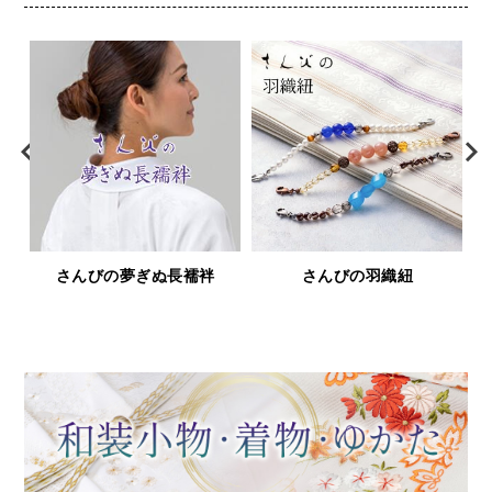
さんびの夢ぎぬ長襦袢
さんびの羽織紐
鹿革と漆の
屋