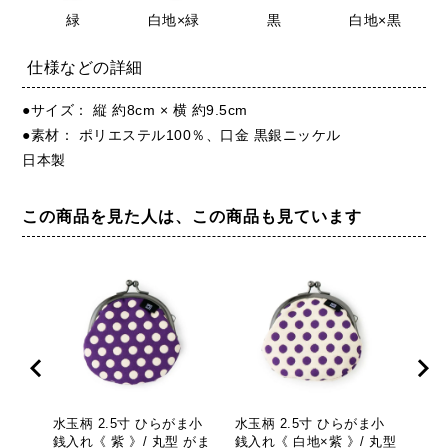
緑
白地×緑
黒
白地×黒
仕様などの詳細
●サイズ： 縦 約8cm × 横 約9.5cm
●素材： ポリエステル100％、口金 黒銀ニッケル
日本製
この商品を見た人は、この商品も見ています
水玉柄 2.5寸 ひらがま小
水玉柄 2.5寸 ひらがま小
菊柄
銭入れ《 紫 》/ 丸型 がま
銭入れ《 白地×紫 》/ 丸型
入れ