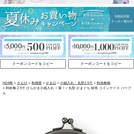
クーポンコードをコピー
クーポンコードをコピー
HOME
さんび
和雑貨
がま口
小銭入れ・丸型2.5寸
利休梅柄
利休梅 2.5寸 ひらがま小銭入れ《 紫 》/ 丸型 がまぐち 財布 コインケース パープ
ル