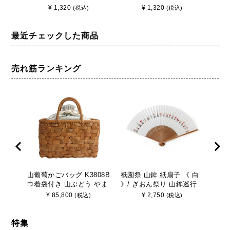
ぐち 財布 コインケース パ
がまぐち 財布 コインケー
ち 
¥
1,320
¥
1,320
(税込)
(税込)
ープル
ス パープル
プル
最近チェックした商品
売れ筋ランキング
山葡萄かごバッグ K3808B
祇園祭 山鉾 紙扇子 《 白
山葡
巾着袋付き 山ぶどう やま
》/ ぎおん祭り 山鉾巡行
巾着
ぶどう 手作り さんび
京都 さんび
ぶど
¥
85,800
¥
2,750
(税込)
(税込)
特集