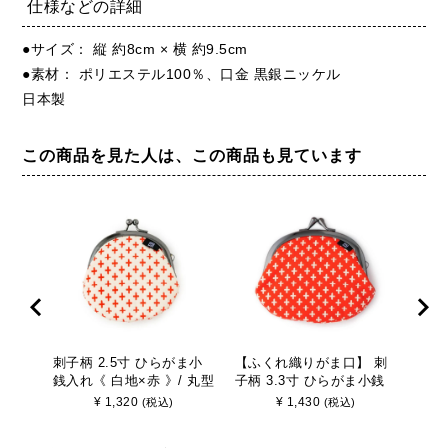
仕様などの詳細
●サイズ： 縦 約8cm × 横 約9.5cm
●素材： ポリエステル100％、口金 黒銀ニッケル
日本製
この商品を見た人は、この商品も見ています
刺子柄 2.5寸 ひらがま小
【ふくれ織りがま口】 刺
【ふ
銭入れ《 白地×赤 》/ 丸型
子柄 3.3寸 ひらがま小銭
子柄
がまぐち 財布 コインケー
入れ《 赤 》/ がまぐち 財
入れ
¥
1,320
¥
1,430
(税込)
(税込)
ス 朱色 レッド
布 コインケース 朱色 レッ
ち 
ド
レッ