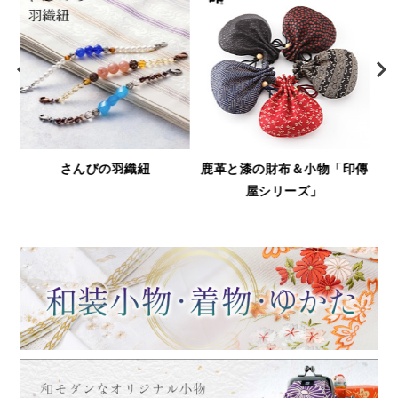
鹿革と漆の財布＆小物「印傳
浅草文庫
屋シリーズ」