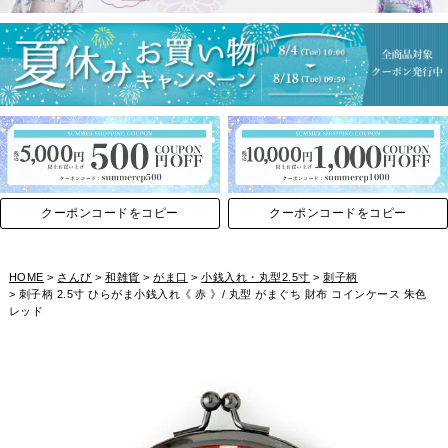
クーポンコードをコピー
クーポンコードをコピー
HOME
さんび
和雑貨
がま口
小銭入れ・丸型2.5寸
刺子柄
刺子柄 2.5寸 ひらがま小銭入れ《 赤 》/ 丸型 がまぐち 財布 コインケース 朱色
レッド