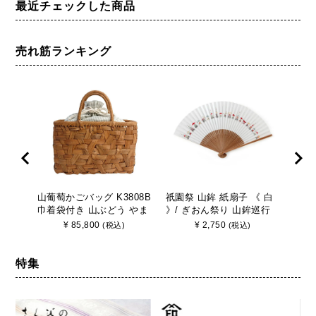
最近チェックした商品
売れ筋ランキング
山葡萄かごバッグ K3808B
祇園祭 山鉾 紙扇子 《 白
山葡
巾着袋付き 山ぶどう やま
》/ ぎおん祭り 山鉾巡行
巾着
ぶどう 手作り さんび
京都 さんび
ぶど
¥
85,800
¥
2,750
(税込)
(税込)
特集