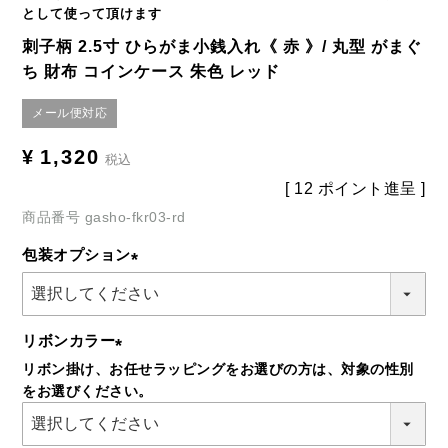
として使って頂けます
刺子柄 2.5寸 ひらがま小銭入れ《 赤 》/ 丸型 がまぐ
ち 財布 コインケース 朱色 レッド
メール便対応
¥
1,320
税込
[
12
ポイント進呈 ]
商品番号
gasho-fkr03-rd
包装オプション
(必
須)
リボンカラー
リボン掛け、お任せラッピングをお選びの方は、対象の性別
(必
をお選びください。
須)