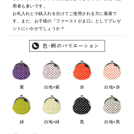
用者も多いです。
お札入れと小銭入れを分けてご使用される方に最適で
す。また、お子様の『ファーストがま口』としてプレゼ
ントにいかがでしょうか？
紫
白地×紫
赤
白地×赤
緑
白地×緑
黒
白地×黒