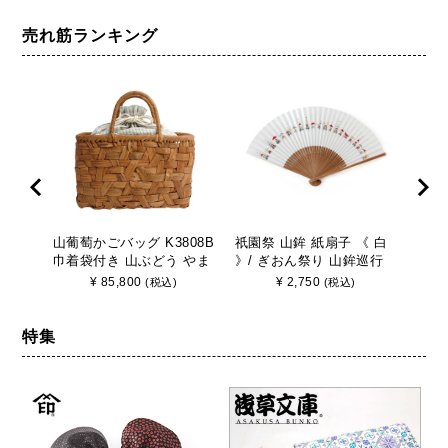
売れ筋ランキング
山葡萄かごバッグ K3808B
祇園祭 山鉾 紙扇子 《 白
山葡
巾着袋付き 山ぶどう やま
》/ ぎおん祭り 山鉾巡行
巾着
ぶどう 手作り さんび
京都 さんび
ぶど
¥
85,800
¥
2,750
(税込)
(税込)
特集