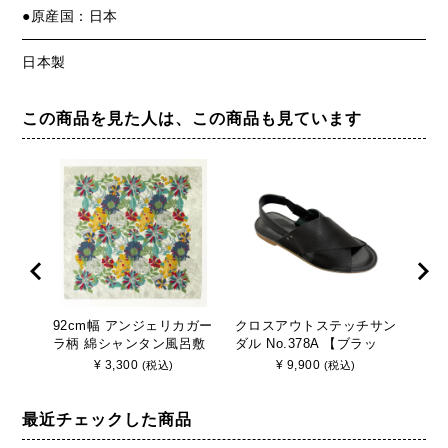
●原産国：日本
日本製
この商品を見た人は、この商品も見ています
92cm幅 アンジェリカガー
クロスアウトステッチサン
49
ラ柄 綿シャンタン風呂敷
ダル No.378A 【ブラッ
と唐
《 青 》/ Liberty リバティ
ク】 牛革 カジュアル草履
敷/
¥
3,300
¥
9,900
(税込)
(税込)
柄 大判ふろしき
下駄 さんび 京都 日本製
最近チェックした商品