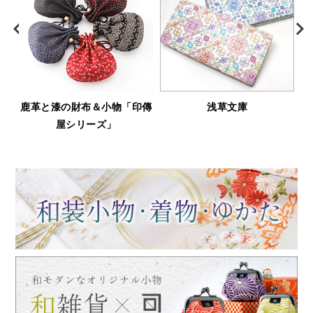
＆小物「印傳
浅草文庫
お土産に♪「ふくれ織
ーズ」
シリーズ」