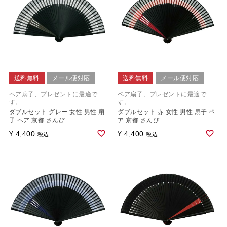
送料無料
メール便対応
送料無料
メール便対応
ペア扇子、プレゼントに最適で
ペア扇子、プレゼントに最適で
す。
す。
ダブルセット グレー 女性 男性 扇
ダブルセット 赤 女性 男性 扇子 ペ
子 ペア 京都 さんび
ア 京都 さんび
¥
4,400
¥
4,400
税込
税込