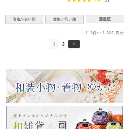
5.00
（1）
新着順
価格が安い順
価格が高い順
118
件中
1
-
60
件表示
1
2