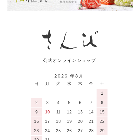
2026 年8月
日
月
火
水
木
金
土
1
2
3
4
5
6
7
8
9
10
11
12
13
14
15
16
17
18
19
20
21
22
23
24
25
26
27
28
29