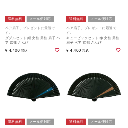
送料無料
メール便対応
送料無料
メール便対応
ペア扇子、プレゼントに最適で
ペア扇子、プレゼントに最適で
す。
す。
ダブルセット 紺 女性 男性 扇子 ペ
キュービックセット 赤 女性 男性
ア 京都 さんび
扇子 ペア 京都 さんび
¥
4,400
¥
4,400
税込
税込
送料無料
メール便対応
送料無料
メール便対応