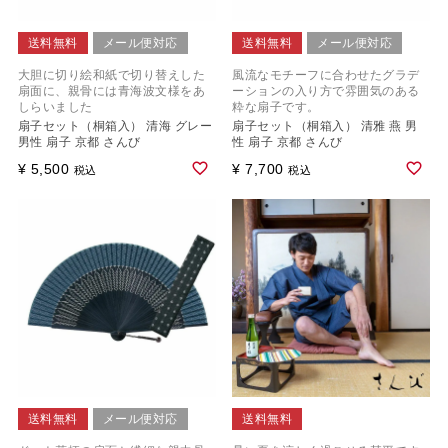
送料無料
メール便対応
送料無料
メール便対応
大胆に切り絵和紙で切り替えした
風流なモチーフに合わせたグラデ
扇面に、親骨には青海波文様をあ
ーションの入り方で雰囲気のある
しらいました
粋な扇子です。
扇子セット（桐箱入） 清海 グレー
扇子セット（桐箱入） 清雅 燕 男
男性 扇子 京都 さんび
性 扇子 京都 さんび
¥
5,500
¥
7,700
税込
税込
送料無料
メール便対応
送料無料