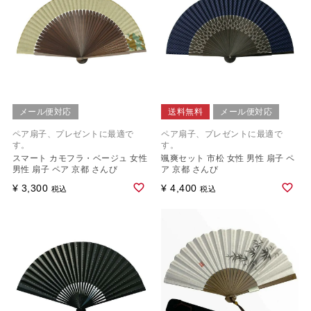
メール便対応
送料無料
メール便対応
ペア扇子、プレゼントに最適で
ペア扇子、プレゼントに最適で
す。
す。
スマート カモフラ・ベージュ 女性
颯爽セット 市松 女性 男性 扇子 ペ
男性 扇子 ペア 京都 さんび
ア 京都 さんび
¥
3,300
¥
4,400
税込
税込