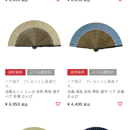
税込
税込
送料無料
メール便対応
送料無料
メール便対応
ペア扇子、プレゼントに最適で
ペア扇子、プレゼントに最適で
す。
す。
涼風セット トンボ 女性 男性 扇子
涼風 浪魚 女性 男性 扇子 ペア 京都
ペア 京都 さんび
さんび
¥
6,050
¥
4,400
税込
税込