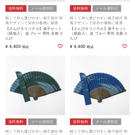
送料無料
メール便対応
送料無料
メール便対応
軽くて持ち運びやすい扇子袋付 和
軽くて持ち運びやすい扇子袋付 和
風デザインで浴衣や着物に最適
風デザインで浴衣や着物に最適
【さんびオリジナル】扇子セット
【さんびオリジナル】扇子セット
（紙箱入） 波 グレー 男性 京都 さ
（紙箱入） 波 ブルー 男性 京都 さ
んび
んび
¥
4,400
¥
4,400
税込
税込
送料無料
メール便対応
送料無料
メール便対応
軽くて持ち運びやすい扇子袋付 和
軽くて持ち運びやすい扇子袋付 和