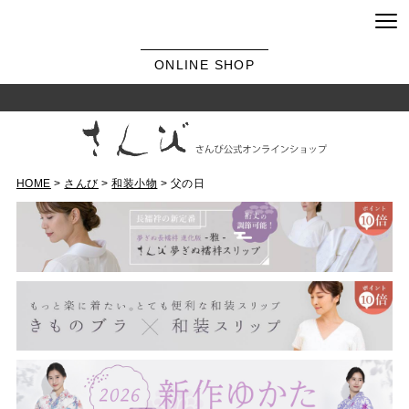
ONLINE SHOP
HOME
さんび
和装小物
父の日