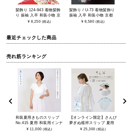
髪飾り 124-943 着物髪飾
髪飾り / U-73 着物髪飾り
髪飾り
り 振袖 入卒 和装小物 京
振袖 入卒 和装小物 京都
り 
都 さんび
さんび 日本製
物 
¥
8,250
¥
8,580
(税込)
(税込)
最近チェックした商品
売れ筋ランキング
和装夏用きものスリップ
【オンライン限定】さんび
ブラ
No.415 夏用 和装用インナ
夢ぎぬ襦袢スリップ 夏用
着 【
ー さんび 日本製
≪涼≫ 東レセオα シルジ
り式
¥
11,000
¥
25,300
(税込)
(税込)