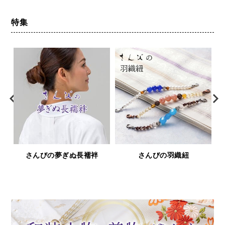
ェリー壁絽 うそつき長襦
袢 袖取り外し 裄調節可能
日本製
特集
んびの羽織紐
鹿革と漆の財布＆小物「印傳
浅草文
屋シリーズ」