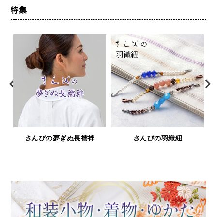
日本製
特集
んびの羽織紐
鹿革と漆の財布＆小物「印傳
浅草文
屋シリーズ」