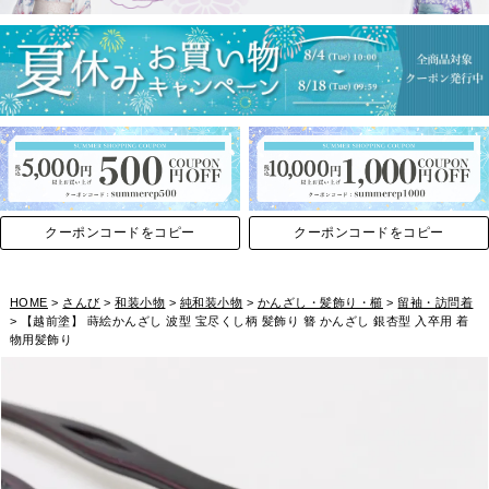
クーポンコードをコピー
クーポンコードをコピー
HOME
さんび
和装小物
純和装小物
かんざし・髪飾り・櫛
留袖・訪問着
【越前塗】 蒔絵かんざし 波型 宝尽くし柄 髪飾り 簪 かんざし 銀杏型 入卒用 着
物用髪飾り