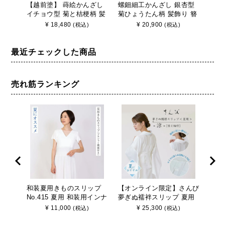
【越前塗】 蒔絵かんざし
螺鈿細工かんざし 銀杏型
本漆
イチョウ型 菊と桔梗柄 髪
菊ひょうたん柄 髪飾り 簪
かん
飾り 簪 かんざし 銀杏型
かんざし イチョウ型
銀杏
¥
18,480
¥
20,900
(税込)
(税込)
入卒用 着物用髪飾り
かん
最近チェックした商品
売れ筋ランキング
和装夏用きものスリップ
【オンライン限定】さんび
ブラ
No.415 夏用 和装用インナ
夢ぎぬ襦袢スリップ 夏用
着 【
ー さんび 日本製
≪涼≫ 東レセオα シルジ
り式
¥
11,000
¥
25,300
(税込)
(税込)
ェリー壁絽 うそつき長襦
袢 袖取り外し 裄調節可能