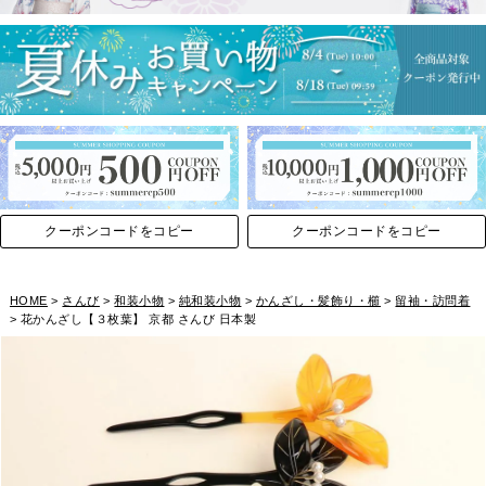
クーポンコードをコピー
クーポンコードをコピー
HOME
さんび
和装小物
純和装小物
かんざし・髪飾り・櫛
留袖・訪問着
花かんざし【３枚葉】 京都 さんび 日本製