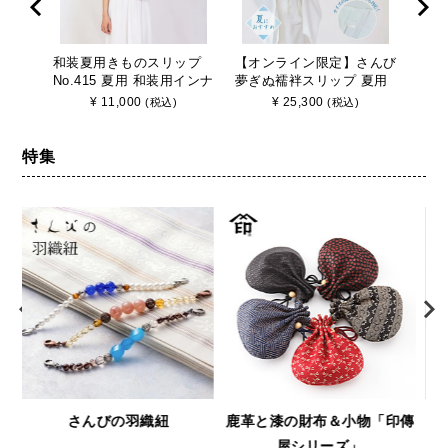
和装夏用きものスリップ
【オンライン限定】さんび
ブラ
No.415 夏用 和装用インナ
夢ぎぬ襦袢スリップ 夏用
着 【
ー さんび 日本製
≪涼≫ 東レセオα シルジ
り式
¥
11,000
¥
25,300
(税込)
(税込)
ェリー壁絽 うそつき長襦
袢 袖取り外し 裄調節可能
日本製
特集
鹿革と漆の財布＆小物「印傳
浅草文庫
屋シリーズ」