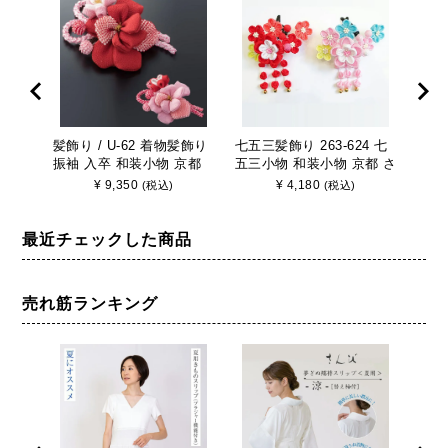
髪飾り / U-62 着物髪飾り
七五三髪飾り 263-624 七
髪飾り
振袖 入卒 和装小物 京都
五三小物 和装小物 京都 さ
振袖
さんび 日本製
んび 日本製
さん
¥
9,350
¥
4,180
(税込)
(税込)
最近チェックした商品
売れ筋ランキング