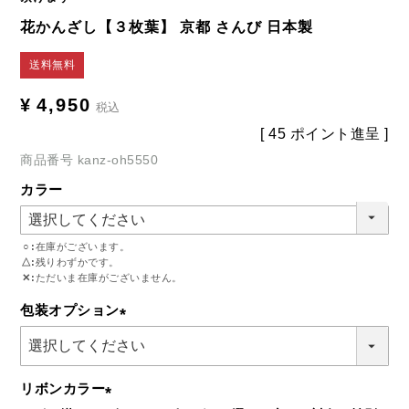
花かんざし【３枚葉】 京都 さんび 日本製
送料無料
¥
4,950
税込
[
45
ポイント進呈 ]
商品番号
kanz-oh5550
カラー
○
在庫がございます。
△
残りわずかです。
✕
ただいま在庫がございません。
包装オプション
(必
須)
リボンカラー