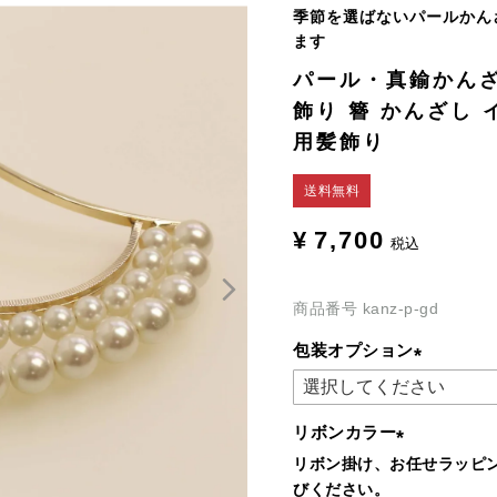
季節を選ばないパールかん
ます
パール・真鍮かんざ
飾り 簪 かんざし 
用髪飾り
送料無料
¥
7,700
税込
商品番号
kanz-p-gd
包装オプション
(必
須)
リボンカラー
リボン掛け、お任せラッピ
(必
びください。
須)