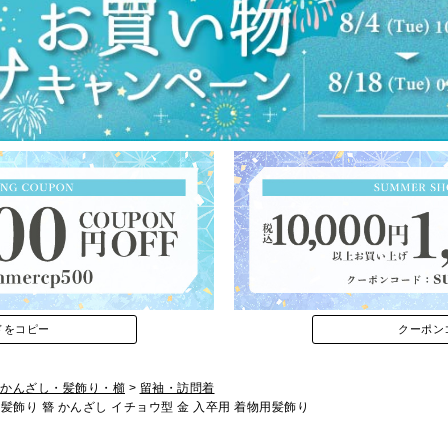
ドをコピー
クーポン
かんざし・髪飾り・櫛
留袖・訪問着
髪飾り 簪 かんざし イチョウ型 金 入卒用 着物用髪飾り