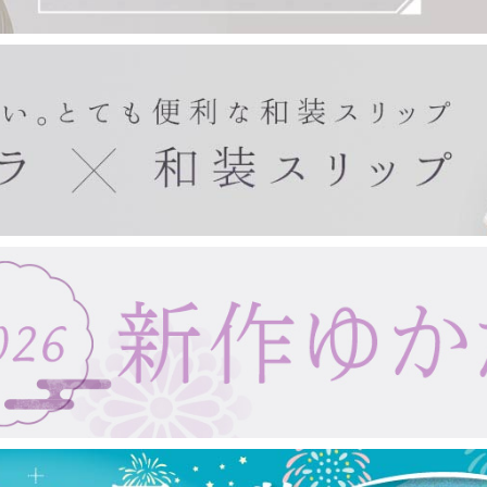
きもの・ゆかた・帯
東レシルック(袷)
東レシルック(単衣)
東レシルック(美來)
東レシルック(夏)
扇子・手拭い・ガーゼ
東レシルック(訪問着)
デニムきもの
袴
帯
ゆかた
ゆかた帯
ゆかた小物
紙扇子
布扇子
婦人用扇子
紳士用扇子
宇野千代
浮世絵
手拭い
タペストリー棒
ガーゼ製品