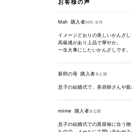
Mah
購入者
40代
女性
イメージどおりの美しいかんざしで
高級感があり上品で華やか。

一生大事にしたいかんざしです。
新郎の母
購入者
非公開
息子の結婚式で、美容師さんや親
miime
購入者
非公開
息子の結婚式での黒留袖に合う物
たので、メールにて問い合わせさ