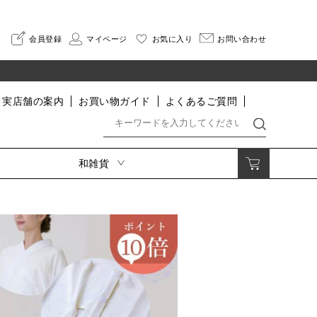
会員登録
マイページ
お気に入り
お問い合わせ
実店舗の案内
お買い物ガイド
よくあるご質問
和雑貨
着付小物・肌着・足袋・寝巻
印伝
着付小物
さんびオリジナル印伝
肌着・インナー
HISOCA
足袋
そよか
割烹着
寝巻
なごみ
便利グッズ
長財布
二つ折り財布
小銭入れ・ポーチ
名刺入れ・カードケース