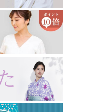
印鑑ケース
眼鏡ケース
キーホルダー・キーケース
コート・羽織り・ショール
その他アクセサリー
女性向け
男性向け
コート
羽織り
薄コート・羽織
ショール・ストール
念珠・数珠
女性用
男性用
ブレスレット
念珠入れ