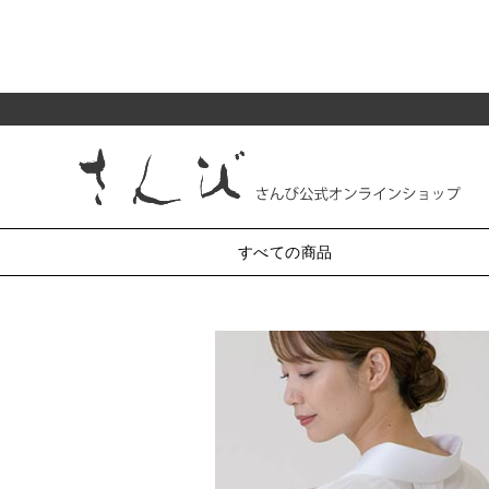
すべての商品
純和装小物
がま口
半衿
小銭入れ・丸型3.3寸
帯〆
帯揚
帯留・三分紐・末広
小銭入れ・丸型2.5寸
かんざし・髪飾り・櫛
小銭入れ・角型2.5寸
小銭入れ・ミニ1.8寸
羽織紐
草履・バッグ
化粧ポーチ・4.5寸
七五三
リング付ポーチ・5.5寸