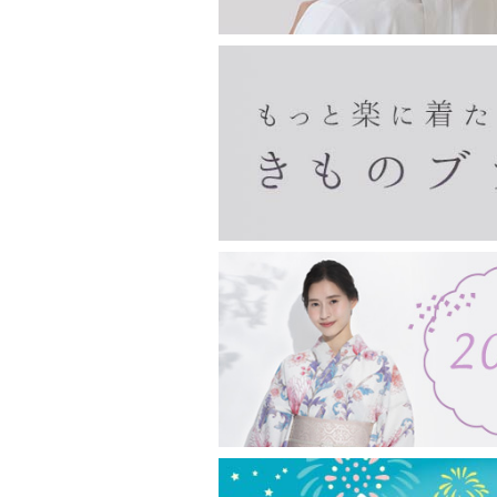
印鑑ケース
眼鏡ケース
チョークポーチ
ペンケース
親子がま口
宝石入れ
財布
長襦袢・き楽っく
がま口バッグ・ベルト
フクレ織のがま口
リバティ柄のがま口
夢ぎぬ長襦袢
夢ぎぬ襦袢スリップ
長襦袢（夢ぎぬお仕立て付き）
き楽っく
浅草文庫
長財布
二つ折り財布
名刺入れ・カードケース
ピーターラビット
その他
その他
収納・リビング
甚平・作務衣
袢纏
雑貨
ホームウエア
男物
東袋
バッグ
マスク
お香・線香
お土産