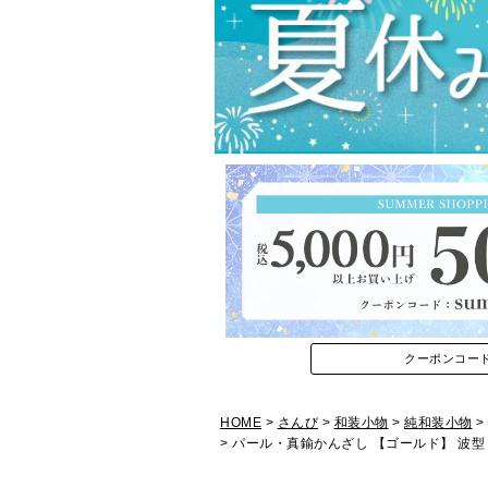
クーポンコー
HOME
さんび
和装小物
純和装小物
パール・真鍮かんざし 【ゴールド】 波型 