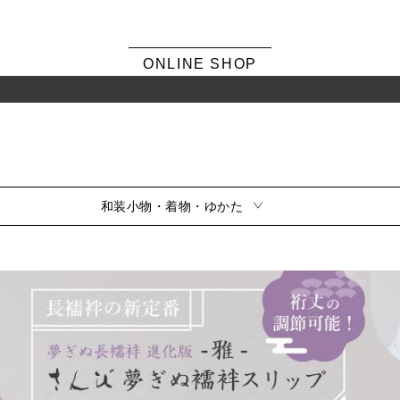
ONLINE SHOP
和装小物・着物・ゆかた
シーンから選ぶ
風呂敷・ふくさ
振袖
素材から選ぶ
留袖
訪問着・色無地
サイズから選ぶ
小紋・紬
夏用
シリーズから選ぶ
喪服
風呂敷雑貨
ふくさ