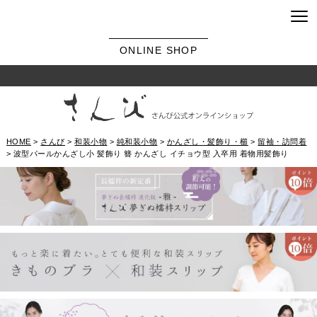
ONLINE SHOP
HOME
さんび
和装小物
純和装小物
かんざし・髪飾り・櫛
留袖・訪問着
波型パールかんざし小 髪飾り 簪 かんざし イチョウ型 入卒用 着物用髪飾り