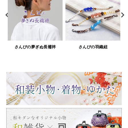
さんびの夢ぎぬ長襦袢
さんびの羽織紐
鹿革と漆