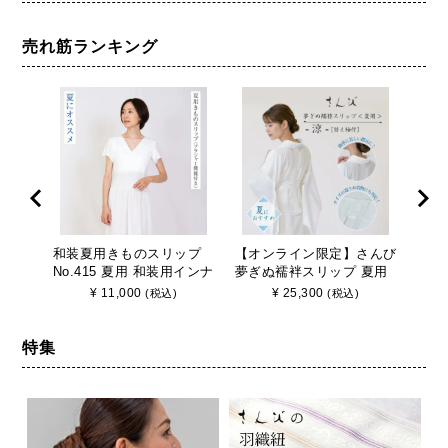
売れ筋ランキング
和装夏用きものスリップ
【オンライン限定】さんび
ブラ
No.415 夏用 和装用インナ
夢ぎぬ襦袢スリップ 夏用
着 【
ー さんび 日本製
≪涼≫ 東レセオα シルジ
り式
¥
11,000
¥
25,300
(税込)
(税込)
ェリー壁絽 うそつき長襦
袢 袖取り外し 裄調節可能
日本製
特集