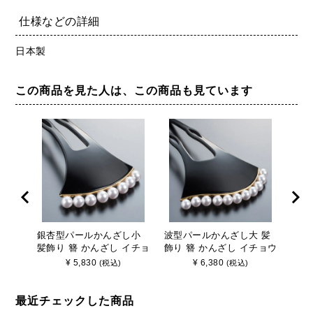
仕様などの詳細
日本製
この商品を見た人は、この商品も見ています
銀杏型パールかんざし小
波型パールかんざし大 髪
銀杏
髪飾り 簪 かんざし イチョ
飾り 簪 かんざし イチョウ
髪飾
ウ型 入卒用 着物用髪飾り
型 入卒用 着物用髪飾り
ウ型
¥
5,830
¥
6,380
(税込)
(税込)
最近チェックした商品