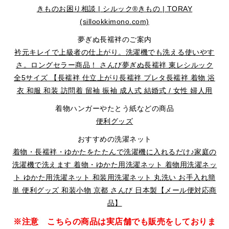
きものお困り相談 | シルック®きもの | TORAY
(sillookkimono.com)
夢ぎぬ長襦袢のご案内
衿元キレイで上級者の仕上がり。洗濯機でも洗える使いやす
さ。ロングセラー商品！ さんび夢ぎぬ長襦袢 東レシルック
全5サイズ 【長襦袢 仕立上がり長襦袢 プレタ長襦袢 着物 浴
衣 和服 和装 訪問着 留袖 振袖 成人式 結婚式 / 女性 婦人用
着物ハンガーやたとう紙などの商品
便利グッズ
おすすめの洗濯ネット
着物・長襦袢・ゆかたをたたんで洗濯機に入れるだけ♪家庭の
洗濯機で洗えます 着物・ゆかた用洗濯ネット 着物用洗濯ネッ
ト ゆかた用洗濯ネット 和装用洗濯ネット 丸洗い お手入れ簡
単 便利グッズ 和装小物 京都 さんび 日本製【メール便対応商
品】
※注意 こちらの商品は実店舗でも販売をしておりま