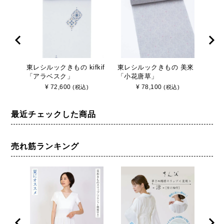
東レシルックきもの kifkif
東レシルックきもの 美來
東レ
「アラベスク」
「小花唐草」
保信
KX24106ASK
文」 
¥
72,600
¥
78,100
(税込)
(税込)
最近チェックした商品
売れ筋ランキング