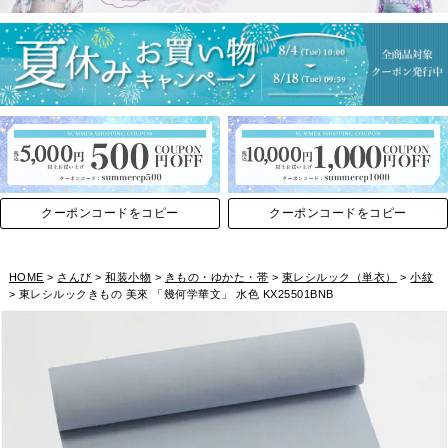
クーポンコードをコピー
クーポンコードをコピー
HOME
さんび
和装小物
きもの・ゆかた・帯
東レシルック（単衣）
小紋
東レシルックきもの 美來 「幾何学華文」 水色 KX25501BNB