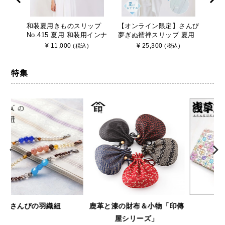
和装夏用きものスリップ
【オンライン限定】さんび
ブラ
No.415 夏用 和装用インナ
夢ぎぬ襦袢スリップ 夏用
着 【
ー さんび 日本製
≪涼≫ 東レセオα シルジ
り式
¥
11,000
¥
25,300
(税込)
(税込)
ェリー壁絽 うそつき長襦
袢 袖取り外し 裄調節可能
日本製
特集
鹿革と漆の財布＆小物「印傳
浅草文庫
屋シリーズ」