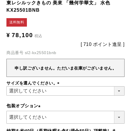
東レシルックきもの 美來 「幾何学華文」 水色
KX25501BNB
送料無料
¥
78,100
税込
[
710
ポイント進呈 ]
商品番号
sl2-kx25501bnb
申し訳ございません。ただいま在庫がございません。
サイズを選んでください。
(必
須)
包装オプション
(必
須)
納期を約40日（長期休暇を含む場合50日）頂戴致しま