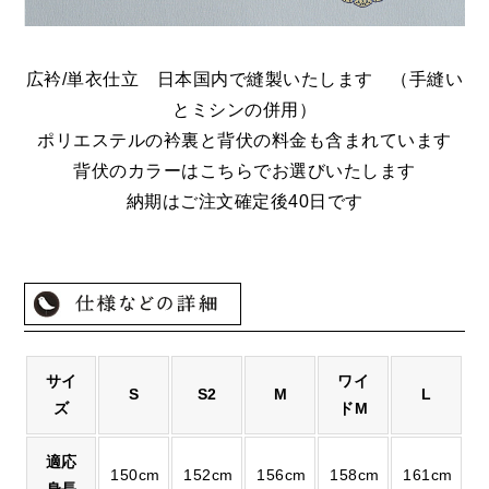
広衿/単衣仕立 日本国内で縫製いたします （手縫い
とミシンの併用）
ポリエステルの衿裏と背伏の料金も含まれています
背伏のカラーはこちらでお選びいたします
納期はご注文確定後40日です
サイ
ワイ
S
S2
M
L
ズ
ドM
適応
150cm
152cm
156cm
158cm
161cm
身長