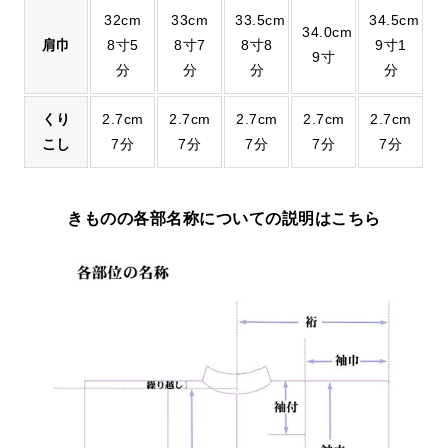
32cm
33cm
33.5cm
34.5cm
34.0cm
肩巾
8寸5
8寸7
8寸8
9寸1
9寸
分
分
分
分
くり
2.7cm
2.7cm
2.7cm
2.7cm
2.7cm
こし
7分
7分
7分
7分
7分
きものの各部名称についての説明はこちら