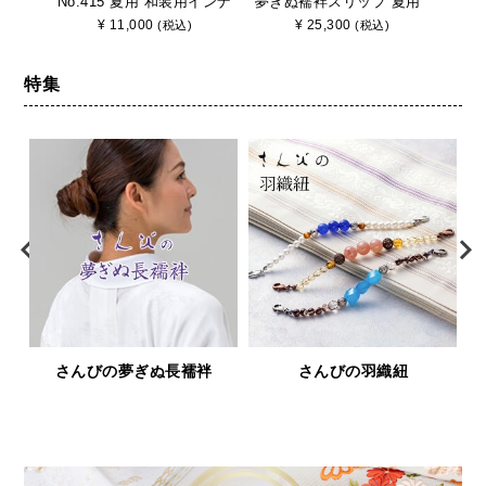
No.415 夏用 和装用インナ
夢ぎぬ襦袢スリップ 夏用
着 【
ー さんび 日本製
≪涼≫ 東レセオα シルジ
り式
¥
11,000
¥
25,300
(税込)
(税込)
ェリー壁絽 うそつき長襦
袢 袖取り外し 裄調節可能
日本製
特集
鹿革と漆の財布＆小物「印傳
浅草文庫
屋シリーズ」