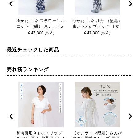
ゆかた 古今 フラワーシル
ゆかた 古今 牡丹 （墨黒）
ゆか
エット （紺） 東レセオα
東レセオα ブラック 仕立
魚 
乱絽 ネイビー 仕立て上が
て上がり 日本製
立て
¥
47,300
¥
47,300
(税込)
(税込)
り 日本製
最近チェックした商品
売れ筋ランキング
和装夏用きものスリップ
【オンライン限定】さんび
ブラ