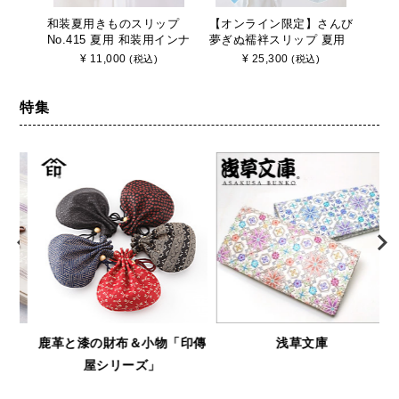
和装夏用きものスリップ
【オンライン限定】さんび
ブラ
No.415 夏用 和装用インナ
夢ぎぬ襦袢スリップ 夏用
着 【
ー さんび 日本製
≪涼≫ 東レセオα シルジ
り式
¥
11,000
¥
25,300
(税込)
(税込)
ェリー壁絽 うそつき長襦
袢 袖取り外し 裄調節可能
日本製
特集
鹿革と漆の財布＆小物「印傳
浅草文庫
屋シリーズ」