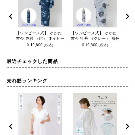
【ワンピース式】 ゆかた
【ワンピース式】 ゆかた
【ワ
古今 更紗 （紺） ネイビー
古今 牡丹 （グレー） 灰色
古今
簡単着付 仕立て上がり
簡単着付 仕立て上がり
成 
¥
19,800
¥
19,800
(税込)
(税込)
最近チェックした商品
売れ筋ランキング