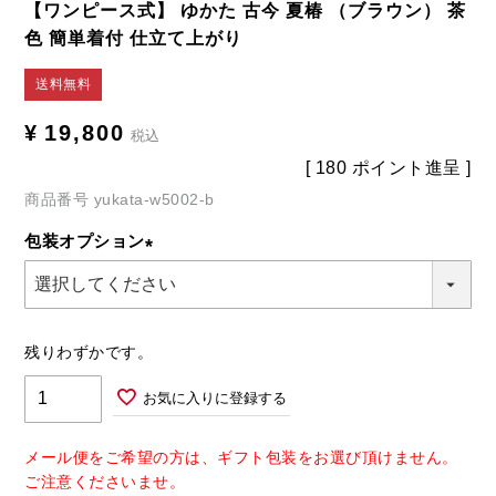
【ワンピース式】 ゆかた 古今 夏椿 （ブラウン） 茶
色 簡単着付 仕立て上がり
送料無料
¥
19,800
税込
[
180
ポイント進呈 ]
商品番号
yukata-w5002-b
包装オプション
(必
須)
残りわずかです。
お気に入りに登録する
メール便をご希望の方は、ギフト包装をお選び頂けません。
ご注意くださいませ。