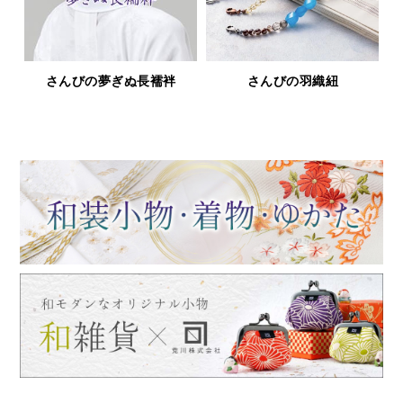
鹿革と漆の財布＆小物「印傳
浅草文庫
屋シリーズ」