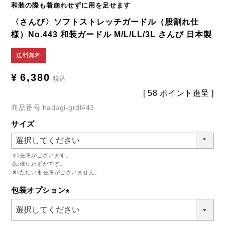
和装の際も着崩れせずに用を足せます
〈さんび〉ソフトストレッチガードル（股割れ仕
様）No.443 和装ガードル M/L/LL/3L さんび 日本製
送料無料
¥
6,380
税込
[
58
ポイント進呈 ]
商品番号
hadagi-grdl443
サイズ
○
在庫がございます。
△
残りわずかです。
✕
ただいま在庫がございません。
包装オプション
(必
須)