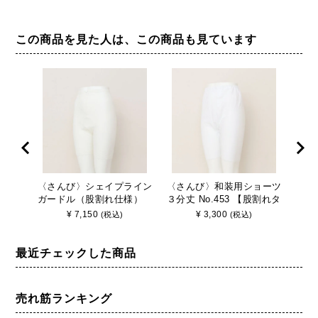
この商品を見た人は、この商品も見ています
〈さんび〉シェイプライン
〈さんび〉和装用ショーツ
〈さ
ガードル（股割れ仕様）
３分丈 No.453 【股割れタ
７分丈
No.445 和装ガードル
イプ】 M-LL さんび 日本
イプ】
¥
7,150
¥
3,300
(税込)
(税込)
M/L/LL/3L さんび 日本製
製
製
最近チェックした商品
売れ筋ランキング