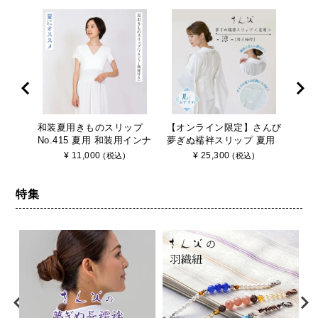
和装夏用きものスリップ
【オンライン限定】さんび
ブラ
No.415 夏用 和装用インナ
夢ぎぬ襦袢スリップ 夏用
着 【
ー さんび 日本製
≪涼≫ 東レセオα シルジ
り式
¥
11,000
¥
25,300
(税込)
(税込)
ェリー壁絽 うそつき長襦
袢 袖取り外し 裄調節可能
日本製
特集