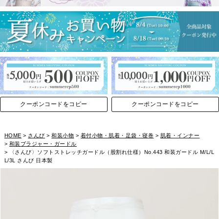
クーポンコードをコピー
クーポンコードをコピー
HOME
さんび
和装小物
着付小物・肌着・足袋・寝巻
肌着・インナー
和装ブラジャー・ガードル
〈さんび〉ソフトストレッチガードル（股割れ仕様）No.443 和装ガードル M/L/L
L/3L さんび 日本製