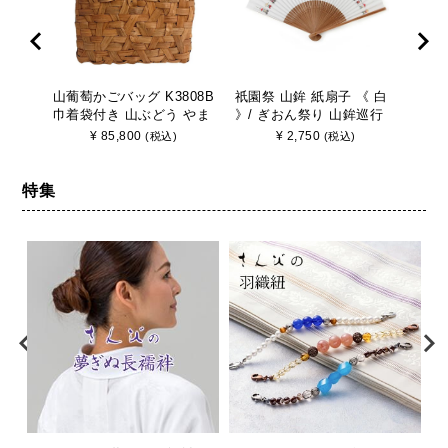
山葡萄かごバッグ K3808B
祇園祭 山鉾 紙扇子 《 白
山葡
巾着袋付き 山ぶどう やま
》/ ぎおん祭り 山鉾巡行
巾着
ぶどう 手作り さんび
京都 さんび
ぶど
¥
85,800
¥
2,750
(税込)
(税込)
特集