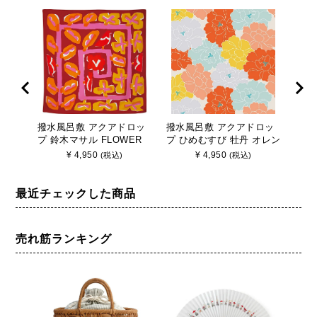
撥水風呂敷 アクアドロッ
撥水風呂敷 アクアドロッ
撥水
プ 鈴木マサル FLOWER
プ ひめむすび 牡丹 オレン
プ k
BED レッド ポリエステル
ジ ポリエステル 100cm巾
リー
¥
4,950
¥
4,950
(税込)
(税込)
100cm巾
100
最近チェックした商品
売れ筋ランキング