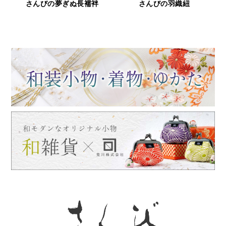
びの夢ぎぬ長襦袢
さんびの羽織紐
鹿革と漆の財布
屋シリ