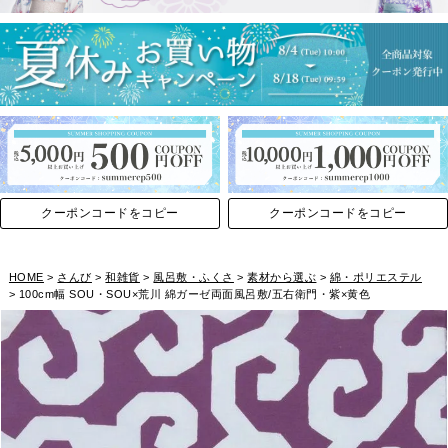
クーポンコードをコピー
クーポンコードをコピー
HOME
さんび
和雑貨
風呂敷・ふくさ
素材から選ぶ
綿・ポリエステル
100cm幅 SOU・SOU×荒川 綿ガーゼ両面風呂敷/五右衛門・紫×黄色