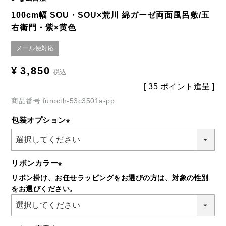
100cm幅 SOU・SOU×荒川 綿ガーゼ両面風呂敷/五
右衛門・紫×黄色
メール便対応
¥
3,850
税込
[
35
ポイント進呈 ]
商品番号
furocth-53c3501a-pp
包装オプション
(必
須)
リボンカラー
リボン掛け、お任せラッピングをお選びの方は、対象の性別
(必
をお選びください。
須)