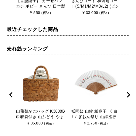
【宮脇綾子】 ガーゼハン
さんびコート 和装雨コー
ブラ
カチ ポピー さんび 日本製
ト(S/M1/M2/M3/L2) (ピン
着No
ク/グリーン/フジ/ネイビ
日本
¥
550
¥
33,000
(税込)
(税込)
ー/パープル)
最近チェックした商品
売れ筋ランキング
山葡萄かごバッグ K3808B
祇園祭 山鉾 紙扇子 《 白
山葡
巾着袋付き 山ぶどう やま
》/ ぎおん祭り 山鉾巡行
巾着
ぶどう 手作り さんび
京都 さんび
ぶど
¥
85,800
¥
2,750
(税込)
(税込)