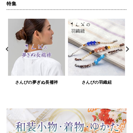
特集
さんびの羽織紐
鹿革と漆の財布＆小物「印傳
屋シリーズ」