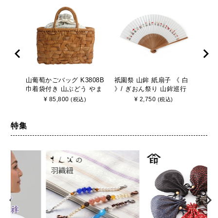
山葡萄かごバッグ K3808B
祇園祭 山鉾 紙扇子 《 白
山葡
巾着袋付き 山ぶどう やま
》/ ぎおん祭り 山鉾巡行
巾着
ぶどう 手作り さんび
京都 さんび
ぶど
¥
85,800
¥
2,750
(税込)
(税込)
特集