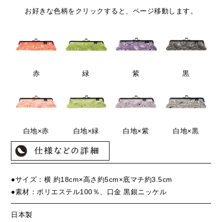
お好きな色柄をクリックすると、ページ移動します。
赤
緑
紫
黒
白地×赤
白地×緑
白地×紫
白地×黒
●サイズ：横 約18cm×高さ約5cm×底マチ約3.5cm
●素材：ポリエステル100％、口金 黒銀ニッケル
日本製