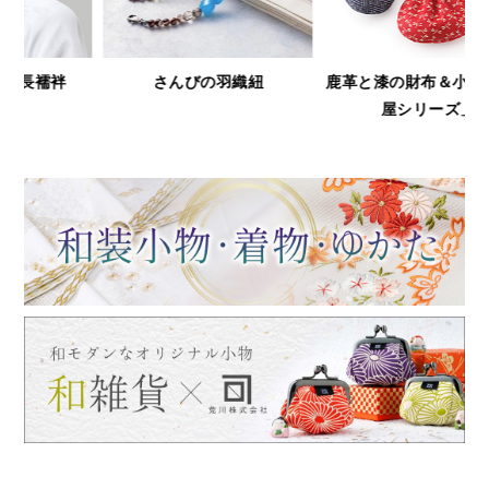
鹿革と漆の財布＆小物「印傳
浅草文庫
屋シリーズ」