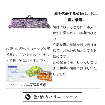
和を代表する菊柄は、お土
産に最適♪
菊は「桜」とともに日本人に
昔から愛されている花のひと
つ。
不老長寿の意味を持つ吉祥文
お揃いの柄のリバーシブル風
様で、お祝いの品としてもお
呂敷
もございますので、セッ
勧めです。
トで贈り物におすすめです。
どの配色にも、しっくりとは
まる和風の菊柄でお作りいた
しました。
»
リバーシブル両面風呂敷