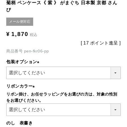
菊柄 ペンケース《 紫 》 がまぐち 日本製 京都 さん
び
メール便対応
¥
1,870
税込
[
17
ポイント進呈 ]
商品番号
pen-fkr06-pp
包装オプション
(必
須)
リボンカラー
リボン掛け、お任せラッピングをお選びの方は、対象の性別
(必
をお選びください。
須)
のし 表書き