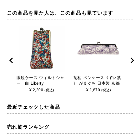
この商品を見た人は、この商品も見ています
眼鏡ケース ウィルトシャ
菊柄 ペンケース《 白×紫
5.
ー 白 Liberty
》 がまぐち 日本製 京都
ティグ
さんび
がま
¥
2,200
¥
1,870
(税込)
(税込)
ッグ
ーチ
最近チェックした商品
売れ筋ランキング