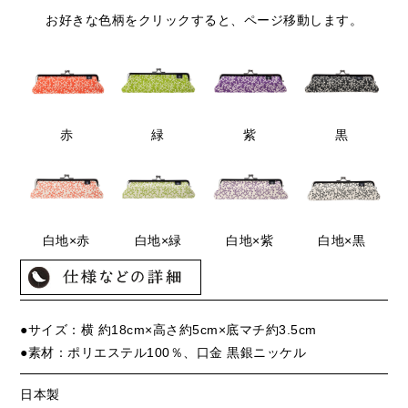
お好きな色柄をクリックすると、ページ移動します。
赤
緑
紫
黒
白地×赤
白地×緑
白地×紫
白地×黒
●サイズ：横 約18cm×高さ約5cm×底マチ約3.5cm
●素材：ポリエステル100％、口金 黒銀ニッケル
日本製