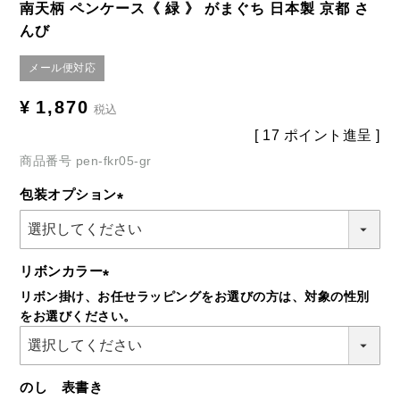
南天柄 ペンケース《 緑 》 がまぐち 日本製 京都 さ
んび
メール便対応
¥
1,870
税込
[
17
ポイント進呈 ]
商品番号
pen-fkr05-gr
包装オプション
(必
須)
リボンカラー
リボン掛け、お任せラッピングをお選びの方は、対象の性別
(必
をお選びください。
須)
のし 表書き