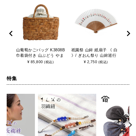
山葡萄かごバッグ K3808B
祇園祭 山鉾 紙扇子 《 白
山葡
巾着袋付き 山ぶどう やま
》/ ぎおん祭り 山鉾巡行
巾着
ぶどう 手作り さんび
京都 さんび
ぶど
¥
85,800
¥
2,750
(税込)
(税込)
特集