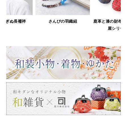
鹿革と漆の財布＆小物「印傳
浅草文庫
屋シリーズ」