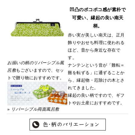
凹凸のポコポコ感が素朴で
可愛い、縁起の良い南天
柄。
赤い実が美しい南天は、正月
飾りやおせち料理に使われる
ほど、昔から身近な存在で
す。
お揃いの柄のリバーシブル風
ナンテンという音が「難転＝
呂敷
もございますので、セッ
難を転ずる」に通ずることか
トで贈り物におすすめです。
ら、縁起物・厄除けの木とさ
れてきました。
縁起の良い柄ですので、ギフ
トやお土産におすすめです。
»
リバーシブル両面風呂敷