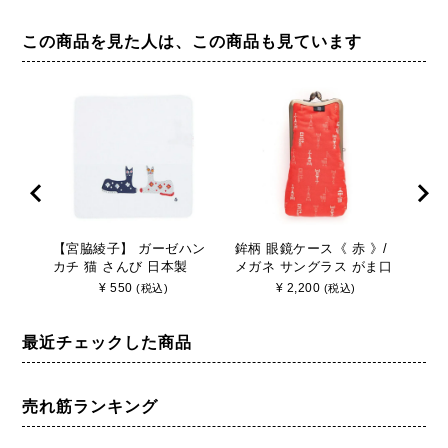
この商品を見た人は、この商品も見ています
【宮脇綾子】 ガーゼハン
鉾柄 眼鏡ケース《 赤 》/
麻の
カチ 猫 さんび 日本製
メガネ サングラス がま口
ポー
日本製 京都 さんび
ち 
¥
550
¥
2,200
(税込)
(税込)
本製
最近チェックした商品
売れ筋ランキング