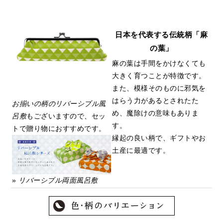
日本を代表する伝統柄「麻
の葉」
麻の葉は手間をかけなくても
大きく育つことが特徴です。
また、模様そのものに邪気を
はらう力があるとされたた
お揃いの柄のリバーシブル風
め、魔除けの意味もありま
呂敷
もございますので、セッ
す。
トで贈り物におすすめです。
縁起の良い柄で、ギフトやお
土産に最適です。
»
リバーシブル両面風呂敷