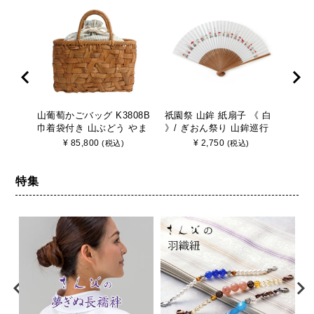
山葡萄かごバッグ K3808B
祇園祭 山鉾 紙扇子 《 白
山葡
巾着袋付き 山ぶどう やま
》/ ぎおん祭り 山鉾巡行
巾着
ぶどう 手作り さんび
京都 さんび
ぶど
¥
85,800
¥
2,750
(税込)
(税込)
特集