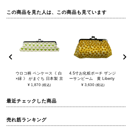
この商品を見た人は、この商品も見ています
ウロコ柄 ペンケース《 白
4.5寸お化粧ポーチ ザンジ
ウロ
×緑 》 がまぐち 日本製 京
ーサンビーム 黄 Liberty
白×
都 さんび
バッ
¥
1,870
¥
3,630
(税込)
(税込)
最近チェックした商品
売れ筋ランキング