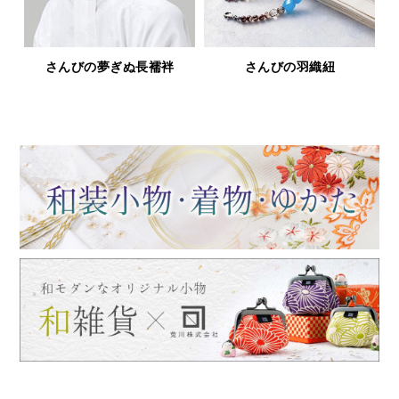
紐
鹿革と漆の財布＆小物「印傳
浅草文庫
屋シリーズ」