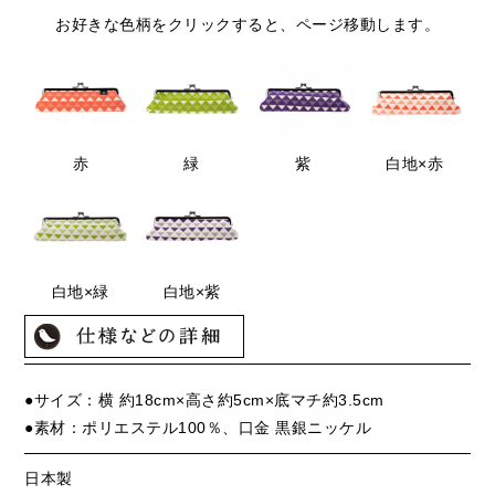
お好きな色柄をクリックすると、ページ移動します。
赤
緑
白地×赤
紫
白地×緑
白地×紫
●サイズ：横 約18cm×高さ約5cm×底マチ約3.5cm
●素材：ポリエステル100％、口金 黒銀ニッケル
日本製