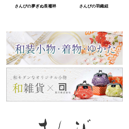
袢
さんびの羽織紐
鹿革と漆の財布＆小物「印傳
屋シリーズ」