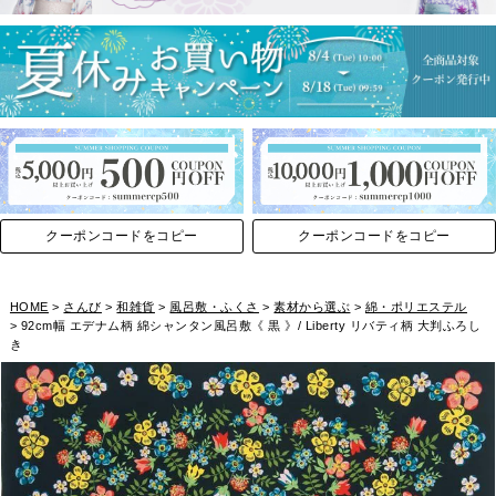
クーポンコードをコピー
クーポンコードをコピー
HOME
さんび
和雑貨
風呂敷・ふくさ
素材から選ぶ
綿・ポリエステル
92cm幅 エデナム柄 綿シャンタン風呂敷《 黒 》/ Liberty リバティ柄 大判ふろし
き