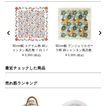
92cm幅 エデナム柄 綿シ
92cm幅 アンジェリカガー
49
ャンタン風呂敷《 白 》/
ラ柄 綿シャンタン風呂敷
と唐
Liberty リバティ柄 大判ふ
《 青 》/ Liberty リバティ
敷/
¥
3,300
¥
3,300
(税込)
(税込)
ろしき
柄 大判ふろしき
最近チェックした商品
売れ筋ランキング