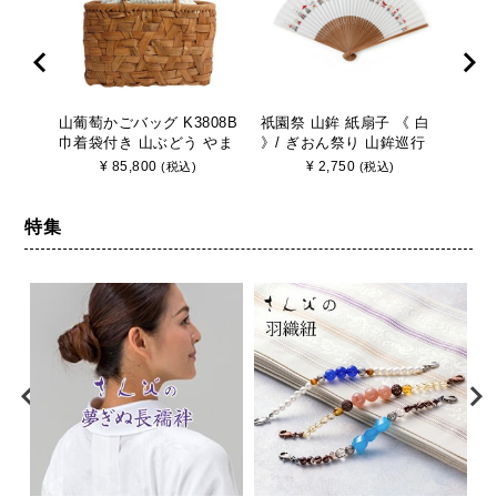
山葡萄かごバッグ K3808B
祇園祭 山鉾 紙扇子 《 白
山葡
巾着袋付き 山ぶどう やま
》/ ぎおん祭り 山鉾巡行
巾着
ぶどう 手作り さんび
京都 さんび
ぶど
¥
85,800
¥
2,750
(税込)
(税込)
特集