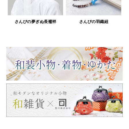
鹿革と漆の財布＆小物「印傳
浅草文庫
屋シリーズ」