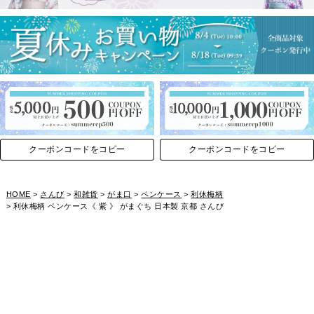
クーポンコードをコピー
クーポンコードをコピー
HOME
さんび
和雑貨
がま口
ペンケース
利休梅柄
利休梅柄 ペンケース《 紫 》 がまぐち 日本製 京都 さんび