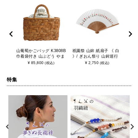
山葡萄かごバッグ K3808B
祇園祭 山鉾 紙扇子 《 白
山葡
巾着袋付き 山ぶどう やま
》/ ぎおん祭り 山鉾巡行
巾着
ぶどう 手作り さんび
京都 さんび
ぶど
¥
85,800
¥
2,750
(税込)
(税込)
特集