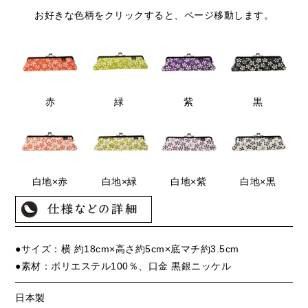
お好きな色柄をクリックすると、ページ移動します。
赤
緑
紫
黒
白地×赤
白地×緑
白地×紫
白地×黒
●サイズ：横 約18cm×高さ約5cm×底マチ約3.5cm
●素材：ポリエステル100％、口金 黒銀ニッケル
日本製