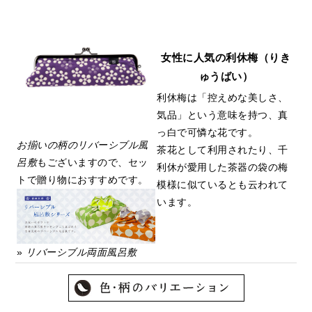
女性に人気の利休梅（りき
ゅうばい）
利休梅は「控えめな美しさ、
気品」という意味を持つ、真
っ白で可憐な花です。
お揃いの柄のリバーシブル風
茶花として利用されたり、千
呂敷
もございますので、セッ
利休が愛用した茶器の袋の梅
トで贈り物におすすめです。
模様に似ているとも云われて
います。
»
リバーシブル両面風呂敷