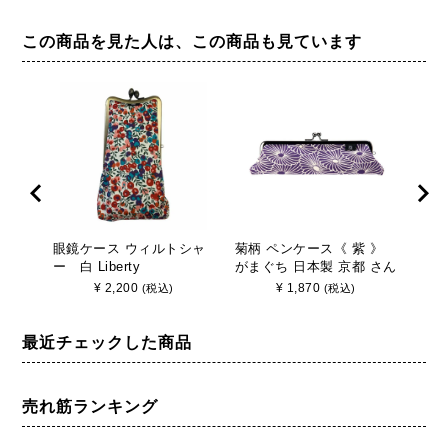
この商品を見た人は、この商品も見ています
眼鏡ケース ウィルトシャ
菊柄 ペンケース《 紫 》
菊柄
ー 白 Liberty
がまぐち 日本製 京都 さん
》 
び
さん
¥
2,200
¥
1,870
(税込)
(税込)
最近チェックした商品
売れ筋ランキング